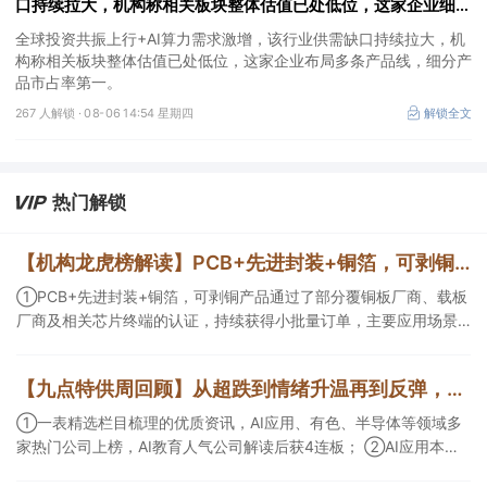
口持续拉大，机构称相关板块整体估值已处低位，这家企业细分
产品市占率第一
全球投资共振上行+AI算力需求激增，该行业供需缺口持续拉大，机
构称相关板块整体估值已处低位，这家企业布局多条产品线，细分产
品市占率第一。
267 人解锁 ·
08-06 14:54 星期四
解锁全文
热门解锁
【机构龙虎榜解读】PCB+先进封装+铜箔，可剥铜产品通过了部分覆铜板厂商、载板厂商及相关芯片终端的认证，持续获得小批量订单，主要应用场景包括芯片封装光模块用PCB，机构大额净买入这家公司
①PCB+先进封装+铜箔，可剥铜产品通过了部分覆铜板厂商、载板
厂商及相关芯片终端的认证，持续获得小批量订单，主要应用场景
包括芯片封装光模块用PCB，机构大额净买入这家公司；②创新药
CDMO+减肥药，收购国外知名CRO企业，在创新药API的化学合成
【九点特供周回顾】从超跌到情绪升温再到反弹，栏目梳理AI应用题材逻辑，AI教育人气公司解读后获4连板
等方面具有丰富经验，具备承接细胞与基因治疗产品商业化受托生
产的合规资质，这家公司获净买入。
①一表精选栏目梳理的优质资讯，AI应用、有色、半导体等领域多
家热门公司上榜，AI教育人气公司解读后获4连板； ②AI应用本周
活跃，栏目解读海外映射，梳理教育、传媒、游戏等景气方向，焦