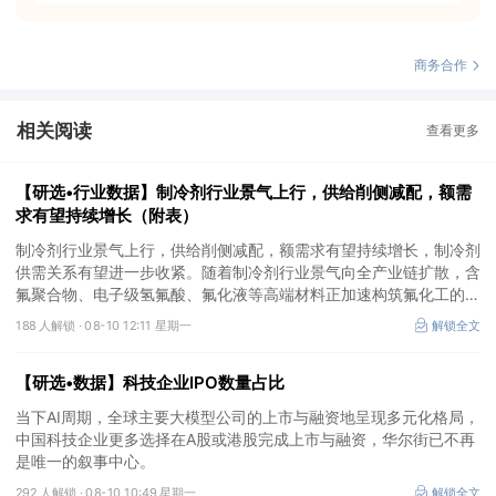
商务合作
相关阅读
查看更多
【研选•行业数据】制冷剂行业景气上行，供给削侧减配，额需
求有望持续增长（附表）
制冷剂行业景气上行，供给削侧减配，额需求有望持续增长，制冷剂
供需关系有望进一步收紧。随着制冷剂行业景气向全产业链扩散，含
氟聚合物、电子级氢氟酸、氟化液等高端材料正加速构筑氟化工的第
二增长极，在AI算力、半导体国产化等趋势驱动下，长期成长空间广
188 人解锁 ·
08-10 12:11 星期一
解锁全文
阔。
【研选•数据】科技企业IPO数量占比
当下AI周期，全球主要大模型公司的上市与融资地呈现多元化格局，
中国科技企业更多选择在A股或港股完成上市与融资，华尔街已不再
是唯一的叙事中心。
292 人解锁 ·
08-10 10:49 星期一
解锁全文