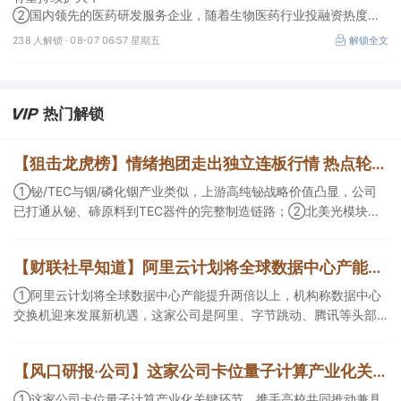
②国内领先的医药研发服务企业，随着生物医药行业投融资热度企
稳回暖，后续实验室业务的毛利拐点值得期待。
238 人解锁 ·
08-07 06:57 星期五
解锁全文
热门解锁
【狙击龙虎榜】情绪抱团走出独立连板行情 热点轮动走强注意市场节奏
①铋/TEC与铟/磷化铟产业类似，上游高纯铋战略价值凸显，公司
已打通从铋、碲原料到TEC器件的完整制造链路；②北美光模块计
划大幅扩产，公司客户包括Coherent、Lumentum和AAOI等龙头企
业，有望深度受益；③《欢迎来到龙餐馆》或有望成为暑期院线爆
【财联社早知道】阿里云计划将全球数据中心产能提升两倍以上，这家公司是阿里、字节跳动、腾讯数据中心交换机核心供应商；上海推动算力和基础大模型扩大境外调用，支持智能体、多模态生成等模型产品出口
款，公司作为出品方受热钱追捧。
①阿里云计划将全球数据中心产能提升两倍以上，机构称数据中心
交换机迎来发展新机遇，这家公司是阿里、字节跳动、腾讯等头部
互联网企业的数据中心交换机核心供应商； ②上海推动算力和基础
大模型扩大境外调用，支持智能体、多模态生成等模型产品出口，
【风口研报·公司】这家公司卡位量子计算产业化关键环节，携手高校共同推动兼具技术可行性与商业价值的稀缺路线落地，有望充分享受量子计算产业化红利；另有公司不仅坐拥动力煤优质矿井且长协煤销量占比低
机构称多元落地场景渗透提速，看好AI应用拐点到来，这家公司研
发的魔聚平台是一款AI技术驱动的创新应用平台，基于不同模型聚
①这家公司卡位量子计算产业化关键环节，携手高校共同推动兼具