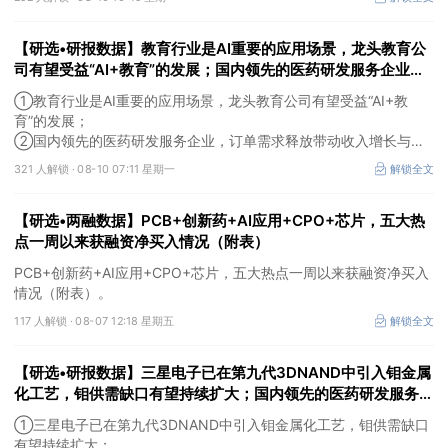
【研选•研报数据】教育行业是AI重要的应用场景，龙头教育公
司有望受益“AI+教育”的发展；国内领先的医药研发服务企业，
订单需求释放带动收入增长与业绩扭亏，盈利能力拐点明确
①教育行业是AI重要的应用场景，龙头教育公司有望受益“AI+教
育”的发展；
②国内领先的医药研发服务企业，订单需求释放带动收入增长与业
绩扭亏，盈利能力拐点明确。
321 人解锁 ·
08-10 07:11 星期一
解锁全文
【研选•两融数据】PCB+创新药+AI应用+CPO+芯片，五大热
点一周以来获融资净买入情况（附表）
PCB+创新药+AI应用+CPO+芯片，五大热点一周以来获融资净买入
情况（附表）。
117 人解锁 ·
08-07 12:18 星期五
解锁全文
【研选•研报数据】三星电子已在第九代3DNAND中引入钼金属
化工艺，钼供需缺口有望持续扩大；国内领先的医药研发服务企
业，随着生物医药行业投融资热度企稳回暖，后续实验室业务的
①三星电子已在第九代3DNAND中引入钼金属化工艺，钼供需缺口
毛利拐点值得期待
有望持续扩大；