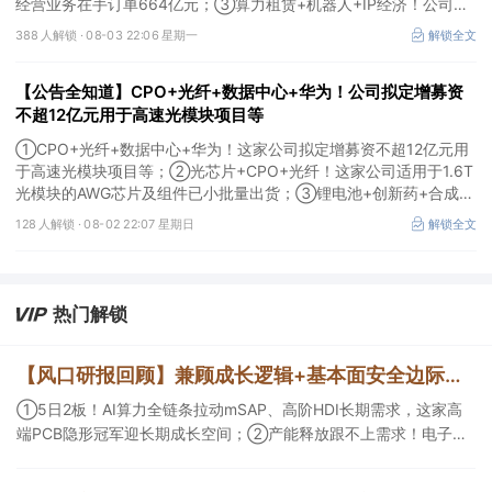
经营业务在手订单664亿元；③算力租赁+机器人+IP经济！公司签
署32亿元算力服务合同。
388 人解锁 ·
08-03 22:06 星期一
解锁全文
【公告全知道】CPO+光纤+数据中心+华为！公司拟定增募资
不超12亿元用于高速光模块项目等
①CPO+光纤+数据中心+华为！这家公司拟定增募资不超12亿元用
于高速光模块项目等；②光芯片+CPO+光纤！这家公司适用于1.6T
光模块的AWG芯片及组件已小批量出货；③锂电池+创新药+合成生
物！公司拟定增募资不超过7亿元以切入半导体供应链。
128 人解锁 ·
08-02 22:07 星期日
解锁全文
热门解锁
【风口研报回顾】兼顾成长逻辑+基本面安全边际！王牌自营前瞻覆盖“pcb+MLCC+电子布”，梳理AI产业链优质标的“深坑起跳”
①5日2板！AI算力全链条拉动mSAP、高阶HDI长期需求，这家高
端PCB隐形冠军迎长期成长空间；②产能释放跟不上需求！电子布
未来3年缺口难消，深坑之际再梳理行业逻辑，人气龙头涨超3成；
③AI服务器、机器人带动MLCC景气周期持续！这家公司扩产、涨