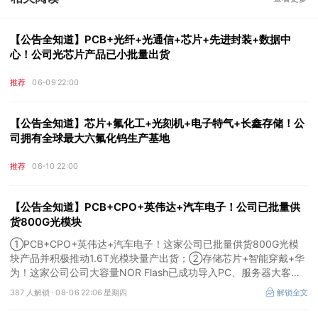
【公告全知道】PCB+光纤+光通信+芯片+先进封装+数据中
心！公司光芯片产品已小批量出货
推荐
06-09 22:00
【公告全知道】芯片+氟化工+光刻机+电子特气+长鑫存储！公
司拥有全球最大六氟化钨生产基地
推荐
06-10 22:00
【公告全知道】PCB+CPO+英伟达+汽车电子！公司已批量供
货800G光模块
①PCB+CPO+英伟达+汽车电子！这家公司已批量供货800G光模
块产品并积极推动1.6T光模块量产出货；②存储芯片+智能穿戴+华
为！这家公司公司大容量NOR Flash已成功导入PC、服务器大客
户；③边缘计算+智慧灯杆！公司拟跨界布局固态存储标的。
387 人解锁 ·
08-06 22:06 星期四
解锁全文