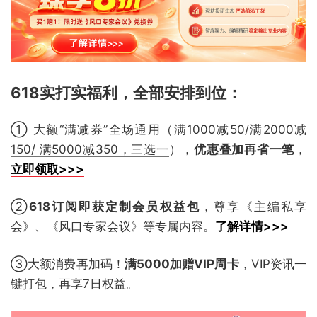
618实打实福利，全部安排到位
：
① 大额“满减券”全场通用（
满1000减50/满2000减
150/ 满5000减350，三选一
），
优惠叠加再省一笔
，
立即领取>>>
②
618订阅即获定制会员权益包
，尊享《主编私享
会》、《风口专家会议》等专属内容。
了解详情>>>
③大额消费再加码！
满5000加赠VIP周卡
，VIP资讯一
键打包，再享7日权益。