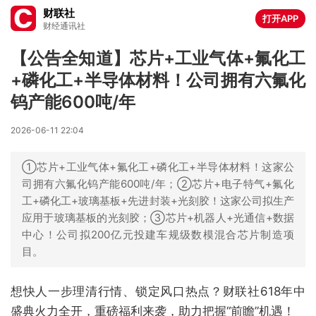
财联社
打开APP
财经通讯社
【公告全知道】芯片+工业气体+氟化工
+磷化工+半导体材料！公司拥有六氟化
钨产能600吨/年
2026-06-11 22:04
①芯片+工业气体+氟化工+磷化工+半导体材料！这家公
司拥有六氟化钨产能600吨/年；②芯片+电子特气+氟化
工+磷化工+玻璃基板+先进封装+光刻胶！这家公司拟生产
应用于玻璃基板的光刻胶；③芯片+机器人+光通信+数据
中心！公司拟200亿元投建车规级数模混合芯片制造项
目。
想快人一步理清行情、锁定风口热点？财联社618年中
盛典火力全开，重磅福利来袭，助力把握“前瞻”机遇！