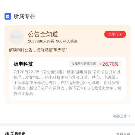
所属专栏
公告全知道
立即订阅
2637686人购买
96674人关注
解读利好公告，提前规避“黑天鹅”
扬电科技
+26.70%
发现至今最高涨幅
7月20日22:08《公告全知道》精选“扬电科技”公司公告并加以
梳理，发文指出：扬电科技主营节能变压器、铁心、电磁线，
手握非晶变压器核心专利，产品适配数据中心基建、新能源储
能赛道；新设子公司布局算力，签下五年8.6亿元算力大单，营
收占比颇高。
商务合作
相关阅读
查看更多