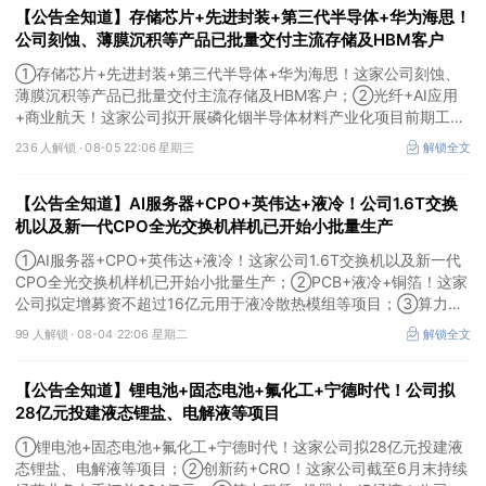
【公告全知道】存储芯片+先进封装+第三代半导体+华为海思！
公司刻蚀、薄膜沉积等产品已批量交付主流存储及HBM客户
①存储芯片+先进封装+第三代半导体+华为海思！这家公司刻蚀、
薄膜沉积等产品已批量交付主流存储及HBM客户；②光纤+AI应用
+商业航天！这家公司拟开展磷化铟半导体材料产业化项目前期工
作；③MLCC+光模块+商业航天+军工！公司拟定增募资不超3亿元
236 人解锁 ·
08-05 22:06 星期三
解锁全文
用于MLCC相关项目。
【公告全知道】AI服务器+CPO+英伟达+液冷！公司1.6T交换
机以及新一代CPO全光交换机样机已开始小批量生产
①AI服务器+CPO+英伟达+液冷！这家公司1.6T交换机以及新一代
CPO全光交换机样机已开始小批量生产；②PCB+液冷+铜箔！这家
公司拟定增募资不超过16亿元用于液冷散热模组等项目；③算力
+云计算+华为鲲鹏！公司签署超46亿元算力服务合同。
99 人解锁 ·
08-04 22:06 星期二
解锁全文
【公告全知道】锂电池+固态电池+氟化工+宁德时代！公司拟
28亿元投建液态锂盐、电解液等项目
①锂电池+固态电池+氟化工+宁德时代！这家公司拟28亿元投建液
态锂盐、电解液等项目；②创新药+CRO！这家公司截至6月末持续