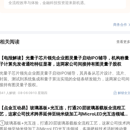
全流程效率与体验，金融科技投资迎来新机遇。
商务合作
相关阅读
查看更
【电报解读】光量子芯片领先企业图灵量子启动IPO辅导，机构称量
子计算先发者通吃特征显著，这两家公司间接持有图灵量子股权
光量子芯片领先企业图灵量子启动IPO辅导，其具备从芯片设计、流片、
封装、测试到系统集成和量子算法实现的全链条研发能力，这两家公司间
接持有图灵量子股权。
341 人解锁 ·
08-06 09:10 星期四
解锁全
【点金互动易】玻璃基板+光互连，打通20层玻璃基载板全流程工
艺，这家公司技术跨界延伸至纳米级加工与MicroLED光互连领域，
多项硬核技术适时推动量产
①玻璃基板+光互连，打通20层玻璃基载板全流程工艺，这家公司技术
界延伸至纳米级加工与MicroLED光互连领域，多项硬核技术适时推动量