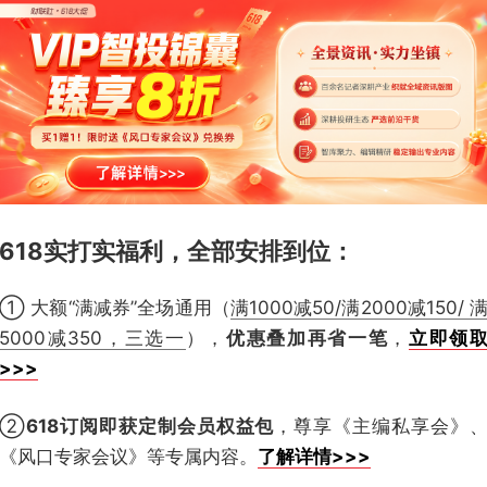
618实打实福利，全部安排到位
：
① 大额“满减券”全场通用（
满1000减50/满2000减150/ 
5000减350，三选一
），
优惠叠加再省一笔
，
立即领
>>>
②
618订阅即获定制会员权益包
，尊享《主编私享会》
《风口专家会议》等专属内容。
了解详情>>>