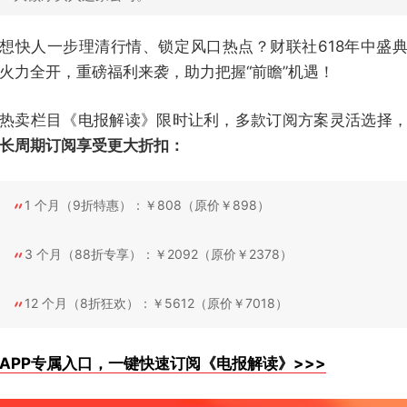
想快人一步理清行情、锁定风口热点？财联社618年中盛
火力全开，重磅福利来袭，助力把握“前瞻”机遇！
热卖栏目《电报解读》限时让利，多款订阅方案灵活选择
长周期订阅享受更大折扣：
1 个月（9折特惠）：￥808（原价￥898）
3 个月（88折专享）：￥2092（原价￥2378）
12 个月（8折狂欢）：￥5612（原价￥7018）
APP专属入口，一键快速订阅《电报解读》>>>