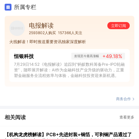
所属专栏
电报解读
立即订阅
2593802人购买
157366人关注
火线解读！即时推送重要资讯独家深度解析
恒银科技
+49.18%
发现至今最高涨幅
7月29日14:52《电报解读》追踪到“蚂蚁数科筹备Pre-IPO轮融
资”，随即展开解读：AI作为金融科技产业升级的驱动力，正重
塑金融服务全流程效率与体验，金融科技投资迎来新机遇。
商务合作
相关阅读
查看更多
【机构龙虎榜解读】PCB+先进封装+铜箔，可剥铜产品通过了