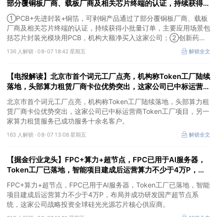
部分覆铜板厂商、载板厂商及相关芯片终端的认证，持续获得小
批量订单，主要应用场景包括芯片封装光模块用PCB，机构大
①PCB+先进封装+铜箔，可剥铜产品通过了部分覆铜板厂商、载板
额净买入这家公司
厂商及相关芯片终端的认证，持续获得小批量订单，主要应用场景包
括芯片封装光模块用PCB，机构大额净买入这家公司；②创新药
CDMO+减肥药，收购国外知名CRO企业，在创新药API的化学合成
136 人解锁 ·
08-07 18:42 星期五
解锁全文
等方面具有丰富经验，具备承接细胞与基因治疗产品商业化受托生产
的合规资质，这家公司获净买入。
【电报解读】北京市首个词元工厂点亮，机构称Token工厂陆续
落地，头部算力租赁厂商卡位优势突出，这家公司已中标运营商
Token工厂项目
北京市首个词元工厂点亮，机构称Token工厂陆续落地，头部算力租
赁厂商卡位优势突出，这家公司已中标运营商Token工厂项目，另一
家算力租赁服务已成功服务十余名客户。
163 人解锁 ·
08-07 13:08 星期五
解锁全文
【掘金行业龙头】FPC+算力+超节点，FPC已用于AI服务器，
Token工厂已落地，智能项目建成后运营算力不少于4万P，这
家公司布局并成功研发国产超节点系统
FPC+算力+超节点，FPC已用于AI服务器，Token工厂已落地，智能
项目建成后运营算力不少于4万P，布局并成功研发国产超节点系
统，这家公司战略投资全球硅光光源芯片核心供应商。