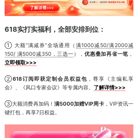
618实打实福利，全部安排到位
：
① 大额“满减券”全场通用（
满1000减50/满2000减
150/ 满5000减350，三选一
），
优惠叠加再省一笔
，
立即领取>>>
②
618订阅即获定制会员权益包
，尊享《主编私享
会》、《风口专家会议》等专属内容。
了解详情>>>
③大额消费再加码！
满5000加赠VIP周卡
，VIP资讯一
键打包，再享7日权益。