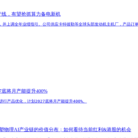
产线，有望抢抓算力备电新机
，并上调全年业绩指引。公司供应卡特彼勒等全球头部发动机主机厂，产品订单
底将月产能提升400%
行产品优化，计划2027底将月产能提升400%。
正在重塑物理AI产业链的价值分布；如何看待当前红利&港股的机会