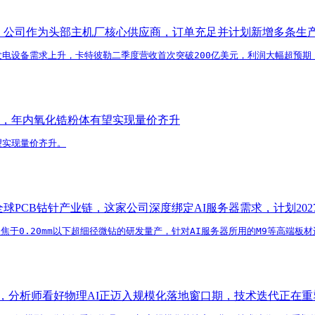
，公司作为头部主机厂核心供应商，订单充足并计划新增多条生
电设备需求上升，卡特彼勒二季度营收首次突破200亿美元，利润大幅超预期
，年内氧化锆粉体有望实现量价齐升
望实现量价齐升。
PCB钴针产业链，这家公司深度绑定AI服务器需求，计划2027
于0.20mm以下超细径微钻的研发量产，针对AI服务器所用的M9等高端板材进
er开源模型，分析师看好物理AI正迈入规模化落地窗口期，技术迭代