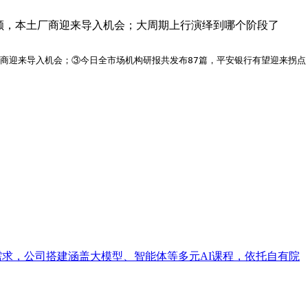
份额，本土厂商迎来导入机会；大周期上行演绎到哪个阶段了
厂商迎来导入机会；③今日全市场机构研报共发布87篇，平安银行有望迎来拐
培训需求，公司搭建涵盖大模型、智能体等多元AI课程，依托自有院