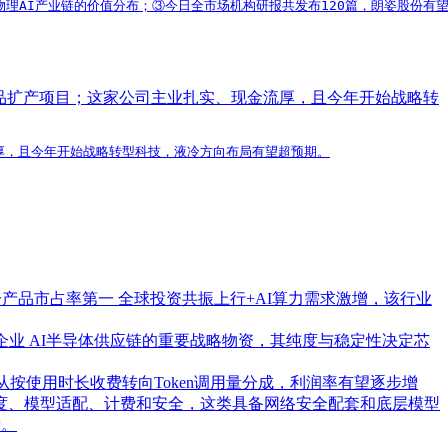
在重塑物理AI产业链的价值分布；③今日全市场机构研报共发布120篇，朗姿
产品扩产项目；这家公司主业扎实、现金流厚，且今年开始战略转
流厚，且今年开始战略转型科技，液冷方向布局有望超预期。
分产品市占率第一
全球投资共振上行+AI算力需求激增，该行业
企业
AI半导体供应链的重要战略物资，其纯度与稳定性决定芯
从按使用时长收费转向Token调用量分成，利润率有望逐步增
至调度、模型适配、计费和安全，这类具备网络安全配套和底层模型
量。