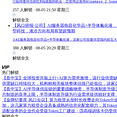
①如何看待当前红利&港股的机会；②英伟达发布Alpamayo 2
257 人解锁 ·
08-05 21:50 星期三
解锁全文
【风口研报·公司】AI服务器电容化学品+半导体氟化液
型科技，液冷方向布局有望超预期
①AI服务器电容化学品+半导体氟化液，这家公司批量供货国内前五
388 人解锁 ·
08-05 20:29 星期三
解锁全文
热门解锁
【盘中宝】全球投资共振上行+AI算力需求激增，该行业供
供需缺口持续拉大，机构称相关板块整体估值已处低位，这家
【盘中宝】AI半导体供应链的重要战略物资，半导体制造升
片制造的良率上限，半导体制造升级为行业需求提供较好支撑
【金牌纪要库·风口会议】算力租赁从按时长收费走向Token
加，这几家算力租赁企业具备成熟的信息化配套能力，其Toke
适配业务的企业也会受益Token工厂建设；③高端训练卡仍受
解锁全文