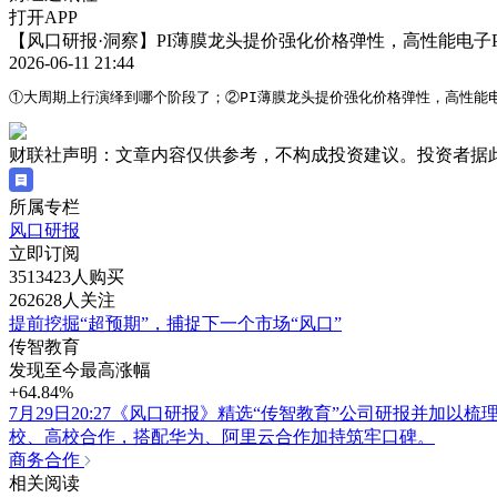
打开APP
【风口研报·洞察】PI薄膜龙头提价强化价格弹性，高性能电
2026-06-11 21:44
①大周期上行演绎到哪个阶段了；②PI薄膜龙头提价强化价格弹性，高性能
财联社声明：文章内容仅供参考，不构成投资建议。投资者据
所属专栏
风口研报
立即订阅
3513423人购买
262628人关注
提前挖掘“超预期”，捕捉下一个市场“风口”
传智教育
发现至今最高涨幅
+64.84%
7月29日20:27《风口研报》精选“传智教育”公司研报并加
校、高校合作，搭配华为、阿里云合作加持筑牢口碑。
商务合作
相关阅读