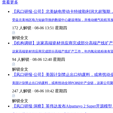
查看更多
【风口研报·公司】北美缺电带动卡特彼勒利润大超预期
受益北美地区电力短缺导致的数据中心建设增加，并推动燃气轮机等发
172 人解锁 ·
08-06 13:51 星期四
解锁全文
【机构调研】这家高端瓷材供应商完成部分高端产线扩产
这家高端瓷材供应商完成部分高端产线扩产工作，年内氧化锆粉体有
94 人解锁 ·
08-06 12:40 星期四
解锁全文
【风口研报·公司】美国计划禁止出口钨废料，或将扰动全球
美国计划禁止出口钨废料，或将扰动全球PCB钴针产业链，这家公司聚焦
247 人解锁 ·
08-06 10:42 星期四
解锁全文
【风口研报·洞察】英伟达发布Alpamayo 2 Sup