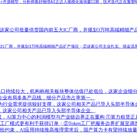
 Super开源模型，分析师看好物理AI正迈入规模化落地窗口期，技术迭代正
，这家公司批量供货国内前五大IC厂商，并规划3万吨高端精细
大IC厂商，并规划3万吨高端精细产品扩产项目；②这家公司主业扎实、现金
需缺口持续拉大，机构称相关板块整体估值已处低位，这家企业细
企业布局多条产品线，细分产品市占率第一。
级为行业需求提供较好支撑，这家公司相关产品已导入头部半导体
，这家公司相关产品已导入头部半导体企业。
分成，AI算力中心的利润模型与产业链边界正在重构
①算力租赁正
n工厂模式更有利于获得订单；②Token工厂把服务边界扩展
供给约束，AI应用持续推高推理需求后，国产算力卡有望持续放