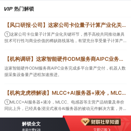
③这家公司的两个产品拟中标第十二批全国药品集中采购。
热门解锁
【风口研报·公司】这家公司卡位量子计算产业化关键环节，携手高校共同推动兼具技术可行性与商业价值的稀缺路线落地，有望充分享受量子计算产业化红利；另有公司不仅坐拥动力煤优质矿井且长协煤销量占比低
①这家公司卡位量子计算产业化关键环节，携手高校共同推动兼具
技术可行性与商业价值的稀缺路线落地，有望充分享受量子计算产
业化红利； ②2026年煤价中枢上移，公司不仅坐拥动力煤优质矿
井且长协煤销量占比低，叠加甲醇吨利扩大，周期上行阶段业绩有
【机构调研】这家智能硬件ODM服务商AIPC业务完成英特尔、AMD、高通等多平台量产交付
望充分释放。
这家智能硬件ODM服务商AIPC业务完成多平台量产交付，机器人数
据采集设备量产进程加速推进。
【机构龙虎榜解读】MLCC+AI服务器+液冷，MLCC、电感器等主营产品销量及单价同比上升，已经具备浸没式液冷AI服务器的被动元件解决方案，并且已在标杆服务器厂家批量使用，机构大额净买入这家公司
①MLCC+AI服务器+液冷，MLCC、电感器等主营产品销量及单价
同比上升，已经具备浸没式液冷AI服务器的被动元件解决方案，并
且已在标杆服务器厂家批量使用，机构大额净买入这家公司；②存
储芯片+半导体设备，业务聚焦于刻蚀、薄膜沉积等工艺壁垒较高的
解锁全文
前道核心设备，多款产品已进入北方华创、中微公司等客户半导体
立即订阅
单篇付费¥28