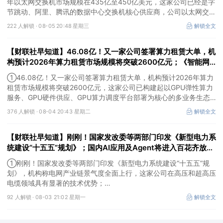
年以太网交换机市场规模在435亿至450亿美元，这家公司已经是字
节跳动、阿里、腾讯的数据中心交换机核心供应商，公司以太网交换
机在国内市场份额位居前三；
222 人解锁 ·
08-05 20:48 星期三
解锁全文
②又一家！创新药“一哥”上调2026年营收预测，机构看好医药生物
行业底部修复机遇，这家公司的核心业务包括商品化小鼠模型销售和
【财联社早知道】46.08亿！又一家公司签署算力租赁大单，机
模型定制服务，公司下游客户包括众多知名创新药企；
③这家公司的两大自建智算中心均已实现盈利。
构预计2026年算力租赁市场规模将突破2600亿元；《智能网
联汽车 自动驾驶系统安全要求》强制性国家标准正式发布
①46.08亿！又一家公司签署算力租赁大单，机构预计2026年算力
租赁市场规模将突破2600亿元，这家公司已构建起以GPU弹性算力
服务、GPU硬件供应、GPU算力调度平台部署为核心的多业务生态
体系；
376 人解锁 ·
08-04 20:43 星期二
解锁全文
②《智能网联汽车 自动驾驶系统安全要求》强制性国家标准正式发
布，机构称2026年是中国智能驾驶从“功能竞赛”转向“制度化商业落
【财联社早知道】刚刚！国家发改委等两部门印发《新型电力系
地”的关键分水岭，这家公司自研的智能转向可用于各类智能驾驶及
无人驾驶汽车；
统建设“十五五”规划》；国内AI应用及Agent将进入百花齐放阶
③这家公司的MS技术生态全栈解决方案适配独立储能电站长周期、
段，商业化价值兑现拐点已至
①刚刚！国家发改委等两部门印发《新型电力系统建设“十五五”规
高频次充放电工况。
划》，机构称电网产业链景气度全面上行，这家公司在高压和超高压
电缆领域具有显著的技术优势；
②药明康德全面上调2026年业绩指引，预计整体收入由513-530亿
92 人解锁 ·
08-03 21:02 星期一
解锁全文
元上调至585-605亿元，机构称创新药正式迎来基本面与估值双升
的发展新阶段，这家公司致力于成为全球领先的小分子CDMO服务
提供商，为全球创新药客户提供全生命周期的一站式研发生产服务；