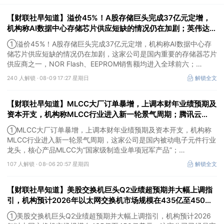
【财联社早知道】溢价45%！A股存储巨头完成37亿元定增，
机构称AI数据中心存储芯片供应短缺的情况仍在加剧；英伟达据
悉拟向Lancium投资最高30亿美元，支持AI数据中心电力基础
①溢价45%！A股存储巨头完成37亿元定增，机构称AI数据中心存
设施
储芯片供应短缺的情况仍在加剧，这家公司是国内重要的存储器芯片
供应商之一，NOR Flash、EEPROM销售额均进入全球前六；
②英伟达据悉拟向Lancium投资最高30亿美元，支持AI数据中心电
240 人解锁 ·
08-09 17:27 星期日
解锁全文
力基础设施，机构称AI算力需求爆发倒逼电网快速扩容升级，这家公
司的电线电缆已供货给算力数据中心；
【财联社早知道】MLCC大厂订单暴增，上调本财年业绩预期及
③这家公司在手订单充裕，算力基础设施建设与交付工作正有序推
进。
资本开支，机构称MLCC行业进入新一轮景气周期；腾讯云
Agent Memory2.0.0大版本上线
①MLCC大厂订单暴增，上调本财年业绩预期及资本开支，机构称
MLCC行业进入新一轮景气周期，这家公司是国内被动电子元件行业
龙头，核心产品MLCC为“国家级制造业单项冠军产品”；
②腾讯云Agent Memory2.0.0大版本上线，机构称国内AI应用及
107 人解锁 ·
08-06 20:57 星期四
解锁全文
Agent将进入百花齐放阶段，这家公司是将AI智能体部署于自主产品
及服务中的行业先行者之一；
【财联社早知道】美股交换机巨头Q2业绩超预期并大幅上调指
③这家公司的高速互联相关产品市场需求旺盛，整体产能利用率处
于较高水平。
引，机构预计2026年以太网交换机市场规模在435亿至450亿
美元；又一家！创新药“一哥”上调2026年营收预测
①美股交换机巨头Q2业绩超预期并大幅上调指引，机构预计2026