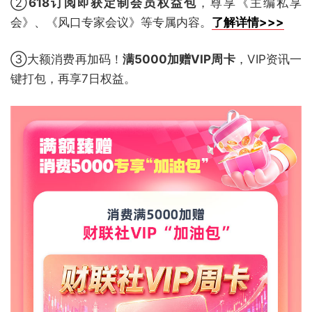
②
618订阅即获定制会员权益包
，尊享《主编私享
会》、《风口专家会议》等专属内容。
了解详情>>>
③大额消费再加码！
满5000加赠VIP周卡
，VIP资讯一
键打包，再享7日权益。