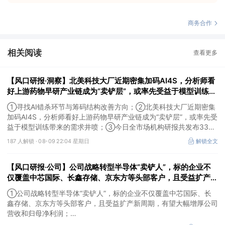
商务合作
相关阅读
查看更多
【风口研报·洞察】北美科技大厂近期密集加码AI4S，分析师看
好上游药物早研产业链成为“卖铲层”，或率先受益于模型训练带
来的需求井喷；寻找AI错杀环节与筹码结构改善方向
①寻找AI错杀环节与筹码结构改善方向；②北美科技大厂近期密集
加码AI4S，分析师看好上游药物早研产业链成为“卖铲层”，或率先受
益于模型训练带来的需求井喷；③今日全市场机构研报共发布334
篇，九安医疗评级得到上调，28家公司获得首度覆盖，其中欧圣电
187 人解锁 ·
08-09 22:04 星期日
解锁全文
气、思瑞浦获新财富分析师深度覆盖；④在个股机构关注度排行
中，健盛集团首次上榜，前五名依次为药明康德>百润股份>东鹏饮
【风口研报·公司】公司战略转型半导体“卖铲人”，标的企业不
料>华峰化学>健盛集团。
仅覆盖中芯国际、长鑫存储、京东方等头部客户，且受益扩产新
周期，有望大幅增厚公司营收和归母净利润；周策略：市场情绪
①公司战略转型半导体“卖铲人”，标的企业不仅覆盖中芯国际、长
有望逐渐回暖并重拾上行趋势
鑫存储、京东方等头部客户，且受益扩产新周期，有望大幅增厚公司
营收和归母净利润；
②周策略：市场情绪有望逐渐回暖并重拾上行趋势。