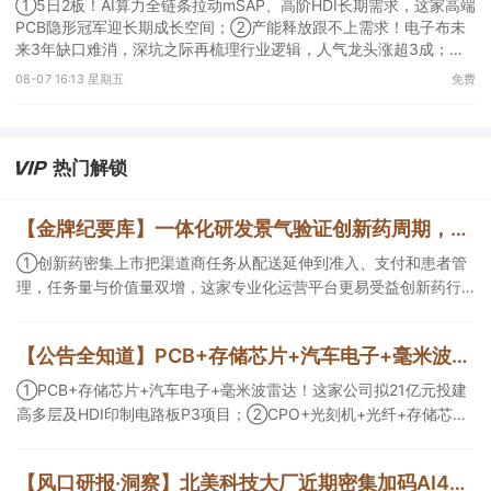
①5日2板！AI算力全链条拉动mSAP、高阶HDI长期需求，这家高端
PCB隐形冠军迎长期成长空间；②产能释放跟不上需求！电子布未
来3年缺口难消，深坑之际再梳理行业逻辑，人气龙头涨超3成；
③AI服务器、机器人带动MLCC景气周期持续！这家公司扩产、涨
08-07 16:13 星期五
免费
价预期暂未被市场定价，王牌自营前瞻捕捉“预期差”，3日大涨
26%。
热门解锁
【金牌纪要库】一体化研发景气验证创新药周期，商业渠道与AI科研设备同步扩容
①创新药密集上市把渠道商任务从配送延伸到准入、支付和患者管
理，任务量与价值量双增，这家专业化运营平台更易受益创新药行
业爆发；②AI正在优化创新药研发效率以及提供更多可能性，且已
有部分企业形成项目收益，这几家企业为其中的代表；③AI创新药
【公告全知道】PCB+存储芯片+汽车电子+毫米波雷达！公司拟21亿元投建高多层及HDI印制电路板P3项目
研发会带动数据生产与分析设备、生物工艺与制药装备等需求，管
线推进后这一类企业会随产业节奏随后受益。
①PCB+存储芯片+汽车电子+毫米波雷达！这家公司拟21亿元投建
高多层及HDI印制电路板P3项目；②CPO+光刻机+光纤+存储芯
片！这家公司拟定增募资不超10亿元用于高端光互联核心光学元器
件项目等；③存储芯片+光刻胶+先进封装！公司已实现5N5纯度高
【风口研报·洞察】北美科技大厂近期密集加码AI4S，分析师看好上游药物早研产业链成为“卖铲层”，或率先受益于模型训练带来的需求井喷；寻找AI错杀环节与筹码结构改善方向
纯六氟化钨量产。