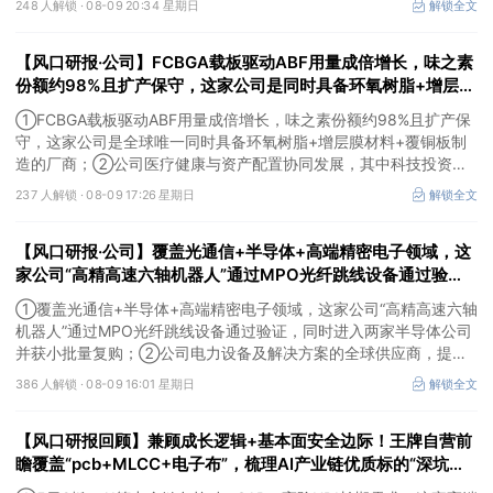
248 人解锁 ·
08-09 20:34 星期日
解锁全文
【风口研报·公司】FCBGA载板驱动ABF用量成倍增长，味之素
份额约98%且扩产保守，这家公司是同时具备环氧树脂+增层膜
材料+覆铜板制造的厂商；这家公司科技投资重点项目包括月之
①FCBGA载板驱动ABF用量成倍增长，味之素份额约98%且扩产保
暗面、DeepSeek等
守，这家公司是全球唯一同时具备环氧树脂+增层膜材料+覆铜板制
造的厂商；②公司医疗健康与资产配置协同发展，其中科技投资覆
盖模型、算力与应用，重点项目包括月之暗面、DeepSeek等，资产
237 人解锁 ·
08-09 17:26 星期日
解锁全文
价值有望逐步兑现。
【风口研报·公司】覆盖光通信+半导体+高端精密电子领域，这
家公司“高精高速六轴机器人”通过MPO光纤跳线设备通过验
证，同时进入两家半导体公司并获小批量复购；另有一家公司电
①覆盖光通信+半导体+高端精密电子领域，这家公司“高精高速六轴
力设备及解决方案的全球供应商
机器人”通过MPO光纤跳线设备通过验证，同时进入两家半导体公司
并获小批量复购；②公司电力设备及解决方案的全球供应商，提前
布局SST等高价值产品，出海业务迎来收获。
386 人解锁 ·
08-09 16:01 星期日
解锁全文
【风口研报回顾】兼顾成长逻辑+基本面安全边际！王牌自营前
瞻覆盖“pcb+MLCC+电子布”，梳理AI产业链优质标的“深坑起
跳”