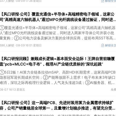
237 人解锁 ·
08-09 17:26 星期日
解锁全
【风口研报·公司】覆盖光通信+半导体+高端精密电子领域，这家公
司“高精高速六轴机器人”通过MPO光纤跳线设备通过验证，同时进
入两家半导体公司并获小批量复购；另有一家公司电力设备及解决方
①覆盖光通信+半导体+高端精密电子领域，这家公司“高精高速六轴机器
案的全球供应商
人”通过MPO光纤跳线设备通过验证，同时进入两家半导体公司并获小批
量复购；②公司电力设备及解决方案的全球供应商，提前布局SST等高
值产品，出海业务迎来收获。
386 人解锁 ·
08-09 16:01 星期日
解锁全
【风口研报回顾】兼顾成长逻辑+基本面安全边际！王牌自营前瞻覆
盖“pcb+MLCC+电子布”，梳理AI产业链优质标的“深坑起跳”
①5日2板！AI算力全链条拉动mSAP、高阶HDI长期需求，这家高端PCB
隐形冠军迎长期成长空间；②产能释放跟不上需求！电子布未来3年缺口
难消，深坑之际再梳理行业逻辑，人气龙头涨超3成；③AI服务器、机器
人带动MLCC景气周期持续！这家公司扩产、涨价预期暂未被市场定价，
08-07 16:13 星期五
免
王牌自营前瞻捕捉“预期差”，3日大涨26%。
【风口研报·公司】这一高端PCB、先进封装用算力金属需求持续扩
容，公司产销量稳居全球第一，且量增计划稳步推进，有望充分受益
价格上行