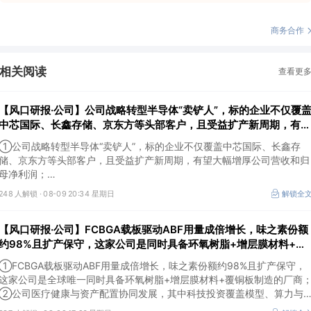
商务合作
相关阅读
查看更
【风口研报·公司】公司战略转型半导体“卖铲人”，标的企业不仅覆
中芯国际、长鑫存储、京东方等头部客户，且受益扩产新周期，有望
大幅增厚公司营收和归母净利润；周策略：市场情绪有望逐渐回暖并
①公司战略转型半导体“卖铲人”，标的企业不仅覆盖中芯国际、长鑫存
重拾上行趋势
储、京东方等头部客户，且受益扩产新周期，有望大幅增厚公司营收和归
母净利润；
②周策略：市场情绪有望逐渐回暖并重拾上行趋势。
248 人解锁 ·
08-09 20:34 星期日
解锁全
【风口研报·公司】FCBGA载板驱动ABF用量成倍增长，味之素份额
约98%且扩产保守，这家公司是同时具备环氧树脂+增层膜材料+覆
铜板制造的厂商；这家公司科技投资重点项目包括月之暗面、
①FCBGA载板驱动ABF用量成倍增长，味之素份额约98%且扩产保守，
DeepSeek等
这家公司是全球唯一同时具备环氧树脂+增层膜材料+覆铜板制造的厂商
②公司医疗健康与资产配置协同发展，其中科技投资覆盖模型、算力与
应用，重点项目包括月之暗面、DeepSeek等，资产价值有望逐步兑现。