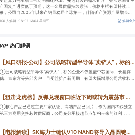
受益算力需求增长带动的高端PCB、先进封装用需求扩容，叠加东南亚主
产国复产进度低于预期，这一金属供需持续紧张，价格中枢有望持续上
移，公司自2005年以来产销量稳居全球第一，伴随矿产资源产量增长与
冶炼产能整合并举，公司市占率有望进一步提升，同时有望充分受益金属
190 人解锁 ·
08-07 13:04 星期五
解锁全
价格上行。
热门解锁
【风口研报·公司】公司战略转型半导体“卖铲人”，标的企业不仅覆盖中芯国际、长鑫存储、京东方等头部客户，且受益扩产新周期，有望大幅增厚公司营收和归母净利润；周策略：市场情绪有望逐渐回暖并重拾上行趋势
①公司战略转型半导体“卖铲人”，标的企业不仅覆盖中芯国际、长鑫存
储、京东方等头部客户，且受益扩产新周期，有望大幅增厚公司营收和归
母净利润； ②周策略：市场情绪有望逐渐回暖并重拾上行趋势。
【狙击龙虎榜】反弹兑现窗口临近下周或转为震荡市 新高因子凸显成为量化重要考量因素
①核心产品已通过主要厂家认证、高端产品已回片，作为国内稀缺独立
第三方商用交换芯片供应商，公司充分承接超节点架构带来的红利；②
黄金持续反弹，瑞银首席投资官及其团队称“本轮黄金上涨行情拥有基本
面支撑，预计2027年上半年金价将向每盎司5000美元迈进”。
【电报解读】SK海力士确认V10 NAND将导入晶圆键合技术，机构测算随着混合键合技术在HBM等领域加速应用，2030年相关设备市场规模有望达到100亿元，这家公司正布局用于半导体存储器产品的测试设备