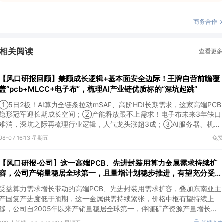
商务合作
相关阅读
查看更
【风口研报回顾】兼顾成长逻辑+基本面安全边际！王牌自营前瞻覆
盖“pcb+MLCC+电子布”，梳理AI产业链优质标的“深坑起跳”
①5日2板！AI算力全链条拉动mSAP、高阶HDI长期需求，这家高端PCB
隐形冠军迎长期成长空间；②产能释放跟不上需求！电子布未来3年缺口
难消，深坑之际再梳理行业逻辑，人气龙头涨超3成；③AI服务器、机器
人带动MLCC景气周期持续！这家公司扩产、涨价预期暂未被市场定价，
08-07 16:13 星期五
免
王牌自营前瞻捕捉“预期差”，3日大涨26%。
【风口研报·公司】这一高端PCB、先进封装用算力金属需求持续扩
容，公司产销量稳居全球第一，且量增计划稳步推进，有望充分受益
价格上行
受益算力需求增长带动的高端PCB、先进封装用需求扩容，叠加东南亚主
产国复产进度低于预期，这一金属供需持续紧张，价格中枢有望持续上
移，公司自2005年以来产销量稳居全球第一，伴随矿产资源产量增长与
冶炼产能整合并举，公司市占率有望进一步提升，同时有望充分受益金属