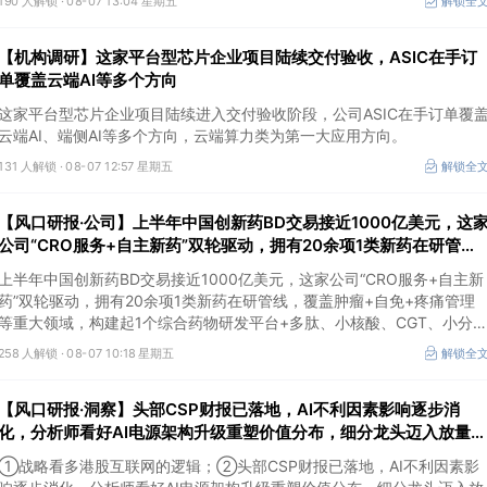
190 人解锁 ·
08-07 13:04 星期五
解锁全
价格上行。
【机构调研】这家平台型芯片企业项目陆续交付验收，ASIC在手订
单覆盖云端AI等多个方向
这家平台型芯片企业项目陆续进入交付验收阶段，公司ASIC在手订单覆
云端AI、端侧AI等多个方向，云端算力类为第一大应用方向。
131 人解锁 ·
08-07 12:57 星期五
解锁全
【风口研报·公司】上半年中国创新药BD交易接近1000亿美元，这
公司“CRO服务+自主新药”双轮驱动，拥有20余项1类新药在研管
线，覆盖肿瘤+自免+疼痛管理等重大领域
上半年中国创新药BD交易接近1000亿美元，这家公司“CRO服务+自主新
药”双轮驱动，拥有20余项1类新药在研管线，覆盖肿瘤+自免+疼痛管理
等重大领域，构建起1个综合药物研发平台+多肽、小核酸、CGT、小分
4个创新技术平台，创新转型成果正逐步兑现。
258 人解锁 ·
08-07 10:18 星期五
解锁全
【风口研报·洞察】头部CSP财报已落地，AI不利因素影响逐步消
化，分析师看好AI电源架构升级重塑价值分布，细分龙头迈入放量验
证阶段；战略看多港股互联网的逻辑
①战略看多港股互联网的逻辑；②头部CSP财报已落地，AI不利因素影