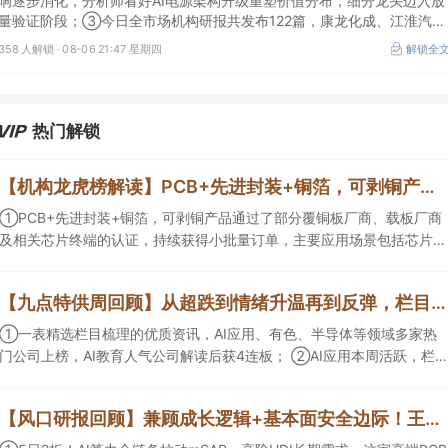
响逐步消化，分析师看好AI电源架构升级重塑价值分布，细分龙头迈入放
量验证阶段；③今日全市场机构研报共发布122篇，康龙化成、江淮汽车
评级得到上调，9家公司获得首度覆盖，其中乔锋智能获新财富分析师深
358 人解锁 ·
08-06 21:47 星期四
解锁全
度覆盖；④在个股机构关注度排行中，华峰化学首次上榜，前五名依次
为东鹏饮料>药明康德>百润股份>华峰化学>健盛集团。
热门解锁
【机构龙虎榜解读】PCB+先进封装+铜箔，可剥铜产品通过了部分覆铜板厂商、载板厂商及相关芯片终端的认证，持续获得小批量订单，主要应用场景包括芯片封装光模块用PCB，机构大额净买入这家公司
①PCB+先进封装+铜箔，可剥铜产品通过了部分覆铜板厂商、载板厂商
及相关芯片终端的认证，持续获得小批量订单，主要应用场景包括芯片封
装光模块用PCB，机构大额净买入这家公司；②创新药CDMO+减肥药，
收购国外知名CRO企业，在创新药API的化学合成等方面具有丰富经验，
【九点特供周回顾】从超跌到情绪升温再到反弹，栏目梳理AI应用题材逻辑，AI教育人气公司解读后获4连板
具备承接细胞与基因治疗产品商业化受托生产的合规资质，这家公司获净
买入。
①一表精选栏目梳理的优质资讯，AI应用、有色、半导体等领域多家热
门公司上榜，AI教育人气公司解读后获4连板； ②AI应用本周活跃，栏目
解读海外映射，梳理教育、传媒、游戏等景气方向，焦点公司3日最高涨
超20%； ③磷化铟概念异军突起，栏目以机构视角前瞻产业供需情况，
【风口研报回顾】兼顾成长逻辑+基本面安全边际！王牌自营前瞻覆盖“pcb+MLCC+电子布”，梳理AI产业链优质标的“深坑起跳”
提及2家核心公司双双涨停。