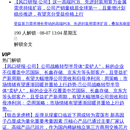
【风口研报·公司】这一高端PCB、先进封装用算力金属
需求持续扩容，公司产销量稳居全球第一，且量增计划
稳步推进，有望充分受益价格上行
受益算力需求增长带动的高端PCB、先进封装用需求扩容，叠加东南
190 人解锁 ·
08-07 13:04 星期五
解锁全文
热门解锁
【风口研报·公司】公司战略转型半导体“卖铲人”，标的企业
不仅覆盖中芯国际、长鑫存储、京东方等头部客户，且受益扩
产新周期，有望大幅增厚公司营收和归母净利润；周策略：市
场情绪有望逐渐回暖并重拾上行趋势
①公司战略转型半导
体“卖铲人”，标的企业不仅覆盖中芯国际、长鑫存储、京东方
等头部客户，且受益扩产新周期，有望大幅增厚公司营收和归
母净利润； ②周策略：市场情绪有望逐渐回暖并重拾上行趋
势。
【狙击龙虎榜】反弹兑现窗口临近下周或转为震荡市 新高因
子凸显成为量化重要考量因素
①核心产品已通过主要厂家认
证、高端产品已回片，作为国内稀缺独立第三方商用交换芯片