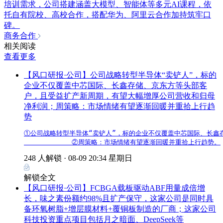
培训需求，公司搭建涵盖大模型、智能体等多元AI课程，依
托自有院校、高校合作，搭配华为、阿里云合作加持筑牢口
碑。
商务合作
相关阅读
查看更多
【风口研报·公司】公司战略转型半导体“卖铲人”，标的
企业不仅覆盖中芯国际、长鑫存储、京东方等头部客
户，且受益扩产新周期，有望大幅增厚公司营收和归母
净利润；周策略：市场情绪有望逐渐回暖并重拾上行趋
势
①公司战略转型半导体“卖铲人”，标的企业不仅覆盖中芯国际、长鑫
            ②周策略：市场情绪有望逐渐回暖并重拾上行趋势。
248 人解锁 ·
08-09 20:34 星期日
解锁全文
【风口研报·公司】FCBGA载板驱动ABF用量成倍增
长，味之素份额约98%且扩产保守，这家公司是同时具
备环氧树脂+增层膜材料+覆铜板制造的厂商；这家公司
科技投资重点项目包括月之暗面、DeepSeek等