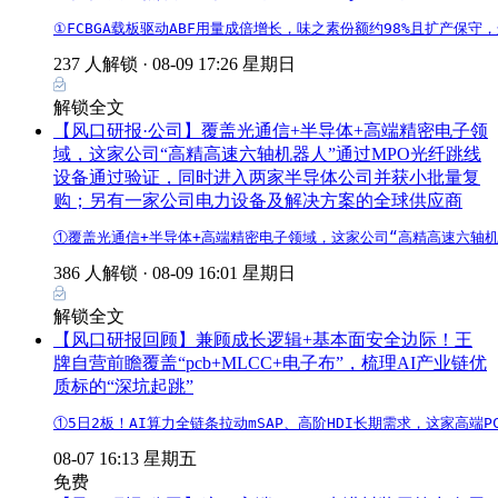
①FCBGA载板驱动ABF用量成倍增长，味之素份额约98%且扩产
237 人解锁 ·
08-09 17:26 星期日
解锁全文
【风口研报·公司】覆盖光通信+半导体+高端精密电子领
域，这家公司“高精高速六轴机器人”通过MPO光纤跳线
设备通过验证，同时进入两家半导体公司并获小批量复
购；另有一家公司电力设备及解决方案的全球供应商
①覆盖光通信+半导体+高端精密电子领域，这家公司“高精高速六轴
386 人解锁 ·
08-09 16:01 星期日
解锁全文
【风口研报回顾】兼顾成长逻辑+基本面安全边际！王
牌自营前瞻覆盖“pcb+MLCC+电子布”，梳理AI产业链优
质标的“深坑起跳”
①5日2板！AI算力全链条拉动mSAP、高阶HDI长期需求，这家高
08-07 16:13 星期五
免费