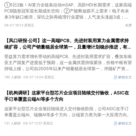
跳”
①5日2板！AI算力全链条拉动mSAP、高阶HDI长期需求，这家高端
PCB隐形冠军迎长期成长空间；②产能释放跟不上需求！电子布未
来3年缺口难消，深坑之际再梳理行业逻辑，人气龙头涨超3成；
③AI服务器、机器人带动MLCC景气周期持续！这家公司扩产、涨
08-07 16:13 星期五
免费
价预期暂未被市场定价，王牌自营前瞻捕捉“预期差”，3日大涨
26%。
【风口研报·公司】这一高端PCB、先进封装用算力金属需求持
续扩容，公司产销量稳居全球第一，且量增计划稳步推进，有望
充分受益价格上行
受益算力需求增长带动的高端PCB、先进封装用需求扩容，叠加东南
亚主产国复产进度低于预期，这一金属供需持续紧张，价格中枢有望
持续上移，公司自2005年以来产销量稳居全球第一，伴随矿产资源
产量增长与冶炼产能整合并举，公司市占率有望进一步提升，同时有
190 人解锁 ·
08-07 13:04 星期五
解锁全文
望充分受益金属价格上行。
【机构调研】这家平台型芯片企业项目陆续交付验收，ASIC在
手订单覆盖云端AI等多个方向
这家平台型芯片企业项目陆续进入交付验收阶段，公司ASIC在手订
单覆盖云端AI、端侧AI等多个方向，云端算力类为第一大应用方向。
131 人解锁 ·
08-07 12:57 星期五
解锁全文