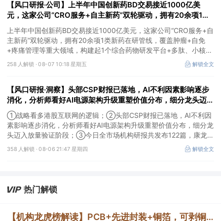
【风口研报·公司】上半年中国创新药BD交易接近1000亿美
元，这家公司“CRO服务+自主新药”双轮驱动，拥有20余项1类
新药在研管线，覆盖肿瘤+自免+疼痛管理等重大领域
上半年中国创新药BD交易接近1000亿美元，这家公司“CRO服务+自
主新药”双轮驱动，拥有20余项1类新药在研管线，覆盖肿瘤+自免
+疼痛管理等重大领域，构建起1个综合药物研发平台+多肽、小核
酸、CGT、小分子4个创新技术平台，创新转型成果正逐步兑现。
258 人解锁 ·
08-07 10:18 星期五
解锁全文
【风口研报·洞察】头部CSP财报已落地，AI不利因素影响逐步
消化，分析师看好AI电源架构升级重塑价值分布，细分龙头迈入
放量验证阶段；战略看多港股互联网的逻辑
①战略看多港股互联网的逻辑；②头部CSP财报已落地，AI不利因
素影响逐步消化，分析师看好AI电源架构升级重塑价值分布，细分龙
头迈入放量验证阶段；③今日全市场机构研报共发布122篇，康龙化
成、江淮汽车评级得到上调，9家公司获得首度覆盖，其中乔锋智能
358 人解锁 ·
08-06 21:47 星期四
解锁全文
获新财富分析师深度覆盖；④在个股机构关注度排行中，华峰化学
首次上榜，前五名依次为东鹏饮料>药明康德>百润股份>华峰化学>
健盛集团。
热门解锁
【机构龙虎榜解读】PCB+先进封装+铜箔，可剥铜产品通过了部分覆铜板厂商、载板厂商及相关芯片终端的认证，持续获得小批量订单，主要应用场景包括芯片封装光模块用PCB，机构大额净买入这家公司