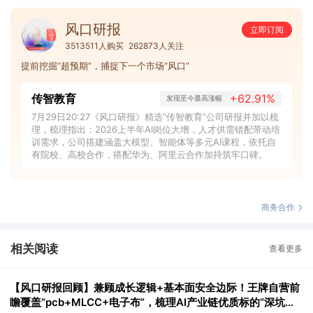
风口研报
立即订阅
3513511人购买
262873人关注
提前挖掘“超预期”，捕捉下一个市场“风口”
传智教育
+62.91%
发现至今最高涨幅
7月29日20:27《风口研报》精选“传智教育”公司研报并加以梳
理，梳理指出：2026上半年AI岗位大增，人才供需错配带动培
训需求，公司搭建涵盖大模型、智能体等多元AI课程，依托自
有院校、高校合作，搭配华为、阿里云合作加持筑牢口碑。
商务合作
相关阅读
查看更多
【风口研报回顾】兼顾成长逻辑+基本面安全边际！王牌自营前
瞻覆盖“pcb+MLCC+电子布”，梳理AI产业链优质标的“深坑起