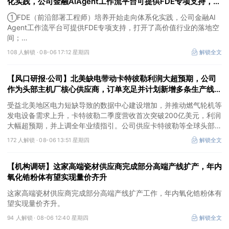
化实践，公司金融AIAgent工作流平台可提供FDE专项支持，打
开了高价值行业的落地空间；另有公司兼具成长强确定性、低估
①FDE（前沿部署工程师）培养开始走向体系化实践，公司金融AI
值、高股息属性
Agent工作流平台可提供FDE专项支持，打开了高价值行业的落地空
间；
②这家公司兼具成长强确定性、低估值、高股息属性，受益于国内
108 人解锁 ·
08-06 17:12 星期四
解锁全文
外贸易额高速增长，且还有AI应用加速渗透+跨境支付等成长极。
【风口研报·公司】北美缺电带动卡特彼勒利润大超预期，公司
作为头部主机厂核心供应商，订单充足并计划新增多条生产线，
有望抢抓算力备电新机
受益北美地区电力短缺导致的数据中心建设增加，并推动燃气轮机等
发电设备需求上升，卡特彼勒二季度营收首次突破200亿美元，利润
大幅超预期，并上调全年业绩指引。公司供应卡特彼勒等全球头部发
动机主机厂，产品订单充足，并计划2026年新增多条生产线，同时
172 人解锁 ·
08-06 13:51 星期四
解锁全文
海外泰国工厂建设顺利推进，有望抢抓算力备电新机，打开成长空
间。
【机构调研】这家高端瓷材供应商完成部分高端产线扩产，年内
氧化锆粉体有望实现量价齐升
这家高端瓷材供应商完成部分高端产线扩产工作，年内氧化锆粉体有
望实现量价齐升。
94 人解锁 ·
08-06 12:40 星期四
解锁全文