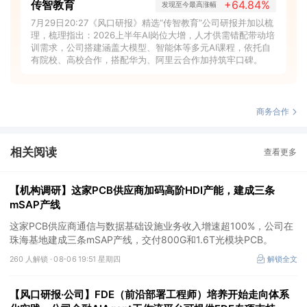
传智教育
+64.84%
发现至今最高涨幅
7月29日20:27《风口研报》精选“传智教育”公司研报并加以梳
理，梳理指出：2026上半年AI岗位大增，人才供需错配带动培
训需求，公司搭建涵盖大模型、智能体等多元AI课程，依托自
有院校、高校合作，搭配华为、阿里云合作加持筑牢口碑。
商务合作
相关阅读
查看更多
【机构调研】这家PCB供应商加码高阶HDI产能，建成三条
mSAP产线
这家PCB供应商通信与数据基础设施业务收入增速超100%，公司在
珠海基地建成三条mSAP产线，交付800G和1.6T光模块PCB。
260 人解锁 ·
08-06 19:51 星期四
解锁全文
【风口研报·公司】FDE（前沿部署工程师）培养开始走向体系