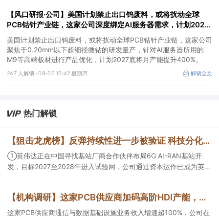
【风口研报·公司】美国计划禁止出口钨废料，或将扰动全球
PCB钴针产业链，这家公司深度绑定AI服务器需求，计划2027
底将月产能提升400%
美国计划禁止出口钨废料，或将扰动全球PCB钴针产业链，这家公司
聚焦于0.20mm以下超细径微钻的研发量产，针对AI服务器所用的
M9等高端板材进行产品优化，计划2027底将月产能提升400%。
247 人解锁 ·
08-06 10:42 星期四
解锁全文
热门解锁
【狙击龙虎榜】反弹持续性进一步被验证 科技分化中保持活跃市场彰显韧性
①英伟达正在中国寻找基站厂商合作伙伴布局6G AI-RAN基站开
发，目标2027至2028年进入试验网，公司通过资本运作已成为英伟
达“AI-RAN基站核心生态成员”；②OA是B端AI Agent最天然的落地
入口，公司凭借数万家企业客户积累的场景厚度正从协同管理软件
【机构调研】这家PCB供应商加码高阶HDI产能，建成三条mSAP产线
龙头进化为企业智能体经济的核心枢纽；③市场重组、股权转让暗
线涌动，该公司剥离亏损资产后“壳”属性进一步凸显。
这家PCB供应商通信与数据基础设施业务收入增速超100%，公司在