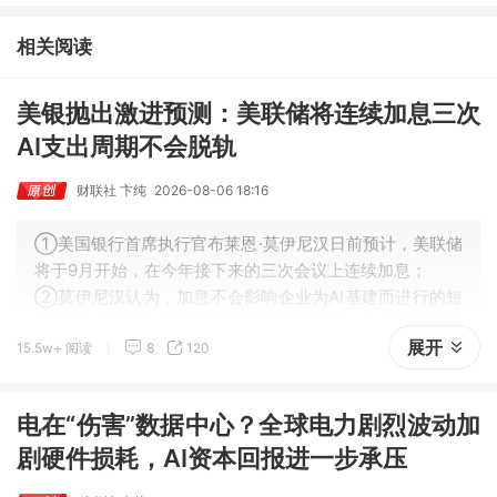
龙化成、江淮汽车评级得到上调，9家公司获得首度覆盖，其中乔锋
智能获新财富分析师深度覆盖；④在个股机构关注度排行中，华峰
相关阅读
化学首次上榜，前五名依次为东鹏饮料>药明康德>百润股份>华峰
化学>健盛集团。
美银抛出激进预测：美联储将连续加息三次
AI支出周期不会脱轨
财联社 卞纯
2026-08-06 18:16
①美国银行首席执行官布莱恩·莫伊尼汉日前预计，美联储
将于9月开始，在今年接下来的三次会议上连续加息；
②莫伊尼汉认为，加息不会影响企业为AI基建而进行的短
期融资。数据中心建设带来的回报足够高，企业有能力消
展开
15.5w+ 阅读
8
120
化更高的融资成本。
电在“伤害”数据中心？全球电力剧烈波动加
剧硬件损耗，AI资本回报进一步承压