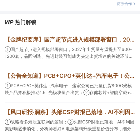
商务合作
热门解锁
【金牌纪要库】国产超节点进入规模部署窗口，2027年出货量有望提升至600-1200套，晶圆制造、先进封装可能成为决定出货增速的关键环节
①国产超节点进入规模部署窗口，2027年出货量有望提升至600-
1200套，晶圆制造、先进封装可能成为决定出货增速的关键环节；
②服务器ODM扩产弹性较强，毛利率有望由传统服务器的4%-8%
提升至10%-15%，这两家公司占据整机市场的核心份额；③国产交
【公告全知道】PCB+CPO+英伟达+汽车电子！公司已批量供货800G光模块
换芯片已经由送样验证逐步进入小批量应用，中低速率产品替代有
望加快，400G、800G产品正进入认证和导入阶段。
①PCB+CPO+英伟达+汽车电子！这家公司已批量供货800G光模
块产品并积极推动1.6T光模块量产出货；②存储芯片+智能穿戴+华
为！这家公司公司大容量NOR Flash已成功导入PC、服务器大客
户；③边缘计算+智慧灯杆！公司拟跨界布局固态存储标的。
【风口研报·洞察】头部CSP财报已落地，AI不利因素影响逐步消化，分析师看好AI电源架构升级重塑价值分布，细分龙头迈入放量验证阶段；战略看多港股互联网的逻辑
①战略看多港股互联网的逻辑；②头部CSP财报已落地，AI不利因
素影响逐步消化，分析师看好AI电源架构升级重塑价值分布，细分
龙头迈入放量验证阶段；③今日全市场机构研报共发布122篇，康