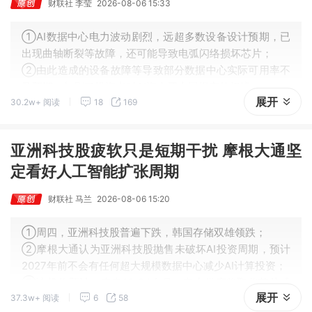
财联社 李莹
2026-08-06 15:33
①AI数据中心电力波动剧烈，远超多数设备设计预期，已
出现曲轴断裂等故障，还可能导致电弧闪络损坏芯片；
②由此造成的设备故障等导致部分数据中心实际可用率不
及预期，加剧了投资者对AI资本开支回报率的担忧；
展开
30.2w+ 阅读
18
169
③此外，剧烈的电力波动也对大电网稳定构成威胁，各方
正加速寻找应对方案。
亚洲科技股疲软只是短期干扰 摩根大通坚
定看好人工智能扩张周期
财联社 马兰
2026-08-06 15:20
①周四，亚洲科技股普遍下跌，韩国存储双雄领跌；
②摩根大通认为亚洲科技股抛售未破坏AI投资周期，预计
2027年前不会有任何超大规模数据中心减少AI计算投资；
③该机构预计，未来18-24个月，电力供应将取代芯片成
展开
37.3w+ 阅读
6
58
为AI算力主要制约因素。