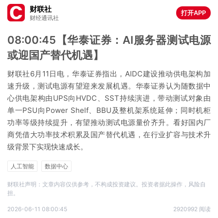
财联社
打开APP
财经通讯社
08:00:45【华泰证券：AI服务器测试电源
或迎国产替代机遇】
财联社6月11日电，华泰证券指出，AIDC建设推动供电架构加
速升级，测试电源有望迎来发展机遇。华泰证券认为随数据中
心供电架构由UPS向HVDC、SST持续演进，带动测试对象由
单一PSU向Power Shelf、BBU及整机架系统延伸；同时机柜
功率等级持续提升，有望推动测试电源量价齐升。看好国内厂
商凭借大功率技术积累及国产替代机遇，在行业扩容与技术升
级背景下实现快速成长。
人工智能
数据中心
财联社声明：文章内容仅供参考，不构成投资建议。投资者据此操作，风险自
担。
2026-06-11 08:00:45
2920992 阅读