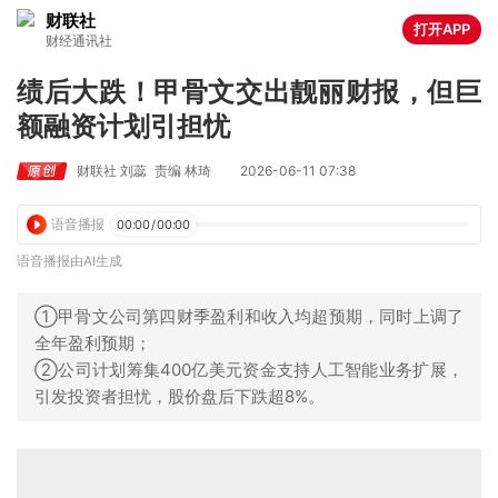
财联社
打开APP
财经通讯社
绩后大跌！甲骨文交出靓丽财报，但巨
额融资计划引担忧
财联社 刘蕊
责编 林琦
2026-06-11 07:38
语音播报
00:00
/
00:00
语音播报由AI生成
①甲骨文公司第四财季盈利和收入均超预期，同时上调了
全年盈利预期；
②公司计划筹集400亿美元资金支持人工智能业务扩展，
引发投资者担忧，股价盘后下跌超8%。