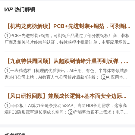
热门解锁
【机构龙虎榜解读】PCB+先进封装+铜箔，可剥铜产品通过了部分覆铜板厂商、载板厂商及相关芯片终端的认证，持续获得小批量订单，主要应用场景包括芯片封装光模块用PCB，机构大额净买入这家公司
①PCB+先进封装+铜箔，可剥铜产品通过了部分覆铜板厂商、载板
厂商及相关芯片终端的认证，持续获得小批量订单，主要应用场景
包括芯片封装光模块用PCB，机构大额净买入这家公司；②创新药
CDMO+减肥药，收购国外知名CRO企业，在创新药API的化学合成
【九点特供周回顾】从超跌到情绪升温再到反弹，栏目梳理AI应用题材逻辑，AI教育人气公司解读后获4连板
等方面具有丰富经验，具备承接细胞与基因治疗产品商业化受托生
产的合规资质，这家公司获净买入。
①一表精选栏目梳理的优质资讯，AI应用、有色、半导体等领域多
家热门公司上榜，AI教育人气公司解读后获4连板； ②AI应用本周
活跃，栏目解读海外映射，梳理教育、传媒、游戏等景气方向，焦
点公司3日最高涨超20%； ③磷化铟概念异军突起，栏目以机构视
【风口研报回顾】兼顾成长逻辑+基本面安全边际！王牌自营前瞻覆盖“pcb+MLCC+电子布”，梳理AI产业链优质标的“深坑起跳”
角前瞻产业供需情况，提及2家核心公司双双涨停。
①5日2板！AI算力全链条拉动mSAP、高阶HDI长期需求，这家高
端PCB隐形冠军迎长期成长空间；②产能释放跟不上需求！电子布
未来3年缺口难消，深坑之际再梳理行业逻辑，人气龙头涨超3成；
③AI服务器、机器人带动MLCC景气周期持续！这家公司扩产、涨
价预期暂未被市场定价，王牌自营前瞻捕捉“预期差”，3日大涨