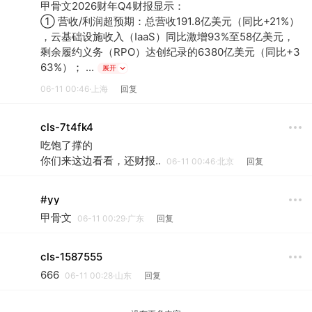
甲骨文2026财年Q4财报显示：
① 营收/利润超预期：总营收191.8亿美元（同比+21%）
，云基础设施收入（IaaS）同比激增93%至58亿美元，
剩余履约义务（RPO）达创纪录的6380亿美元（同比+3
63%）； ...
展开
06-11 00:46·上海
回复
cls-7t4fk4
吃饱了撑的
你们来这边看看，还财报..
06-11 00:46·北京
回复
#yy
甲骨文
06-11 00:29·广东
回复
cls-1587555
666
06-11 00:28·山东
回复