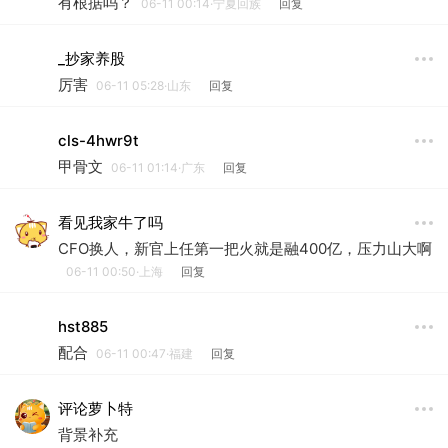
有根据吗？
06-11 00:14·宁夏回族
回复
_抄家养股
厉害
06-11 05:28·山东
回复
cls-4hwr9t
甲骨文
06-11 01:14·广东
回复
看见我家牛了吗
CFO换人，新官上任第一把火就是融400亿，压力山大啊
06-11 00:50·上海
回复
hst885
配合
06-11 00:47·福建
回复
评论萝卜特
背景补充