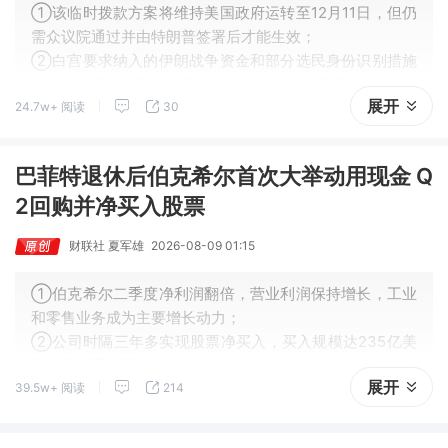
①该临时拨款方案将维持美国政府运转至12月11日，但仍
需众议院通过并由特朗普签署后才能生效；
②白宫要求纳入的伊朗战争资金和部分选民身份识别措施
未进入法案，共和党内部也未能推动相关提案通过；
展开
24.7w+ 阅读
30
③民主党希望避免选举前再次出现政府停摆，并借助特朗
普支持率下滑和经济议题争取选民支持。
巴菲特退休后伯克希尔首次大举动用现金 Q
2回购并净买入股票
财联社 夏军雄
2026-08-09 01:15
①伯克希尔二季度净利润翻倍，营业利润保持增长，工业
和零售业务成为主要增长动力；
②公司时隔三年多实现股票净买入，买入规模达235亿美
元，同时重启回购计划；
展开
39.5w+ 阅读
214
③阿贝尔接任CEO后开始调整现金管理策略，但如何有效
运用超过3600亿美元现金仍面临挑战。