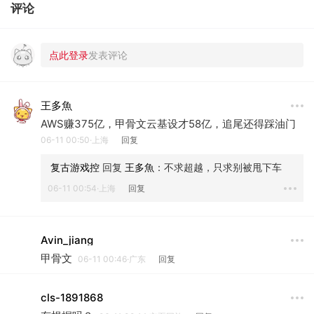
评论
王多魚
AWS赚375亿，甲骨文云基设才58亿，追尾还得踩油门
06-11 00:50·上海
回复
 复古游戏控
 回复 
王多魚
：
不求超越，只求别被甩下车
06-11 00:54·上海
回复
Avin_jiang
甲骨文
06-11 00:46·广东
回复
cls-1891868