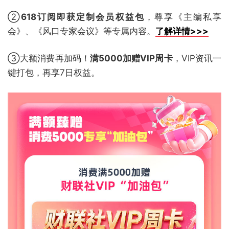
②
618订阅即获定制会员权益包
，尊享《主编私享
会》、《风口专家会议》等专属内容。
了解详情>>>
③大额消费再加码！
满5000加赠VIP周卡
，VIP资讯一
键打包，再享7日权益。