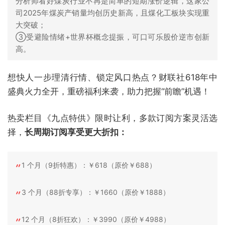
分析师看好煤炭行业不再是简单的短期涨价逻辑，这家公
司2025年煤炭产销量均创历史新高，且煤化工板块实现重
大突破；
③受避险情绪+世界杯概念提振，可口可乐股价逆市创新
高。
想快人一步理清行情、锁定风口热点？财联社618年中
盛典火力全开，重磅福利来袭，助力把握“前瞻”机遇！
热卖栏目《九点特供》限时让利，多款订阅方案灵活选
择，
长周期订阅享受更大折扣：
1 个月（9折特惠）：￥618（原价￥688）
3 个月（88折专享）：￥1660（原价￥1888）
12 个月（8折狂欢）：￥3990（原价￥4988）