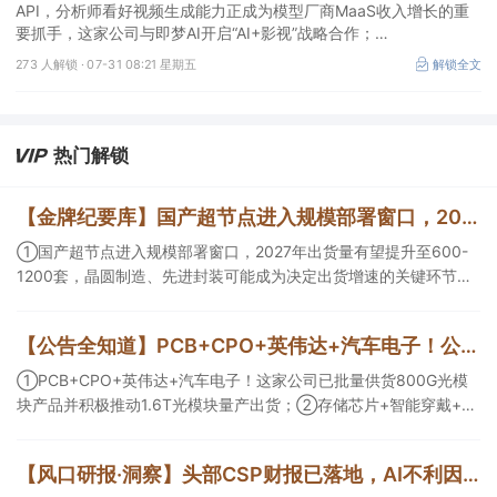
长的重要抓手
API，分析师看好视频生成能力正成为模型厂商MaaS收入增长的重
要抓手，这家公司与即梦AI开启“AI+影视”战略合作；
②欧盟计划投资114亿美元建7座人工智能超级工厂，机构看好产业
273 人解锁 ·
07-31 08:21 星期五
解锁全文
链价值量将进一步向光芯片、光引擎和先进封装环节延伸，这家公司
主要产品涵盖全系列光模块；
③微软暴涨15.51%，创美股有史以来最大单日市值增长纪录，亚马
逊盘后涨9%，云计算业务创2021年以来最快增速。
热门解锁
【金牌纪要库】国产超节点进入规模部署窗口，2027年出货量有望提升至600-1200套，晶圆制造、先进封装可能成为决定出货增速的关键环节
①国产超节点进入规模部署窗口，2027年出货量有望提升至600-
1200套，晶圆制造、先进封装可能成为决定出货增速的关键环节；
②服务器ODM扩产弹性较强，毛利率有望由传统服务器的4%-8%
提升至10%-15%，这两家公司占据整机市场的核心份额；③国产交
【公告全知道】PCB+CPO+英伟达+汽车电子！公司已批量供货800G光模块
换芯片已经由送样验证逐步进入小批量应用，中低速率产品替代有
望加快，400G、800G产品正进入认证和导入阶段。
①PCB+CPO+英伟达+汽车电子！这家公司已批量供货800G光模
块产品并积极推动1.6T光模块量产出货；②存储芯片+智能穿戴+华
为！这家公司公司大容量NOR Flash已成功导入PC、服务器大客
户；③边缘计算+智慧灯杆！公司拟跨界布局固态存储标的。
【风口研报·洞察】头部CSP财报已落地，AI不利因素影响逐步消化，分析师看好AI电源架构升级重塑价值分布，细分龙头迈入放量验证阶段；战略看多港股互联网的逻辑