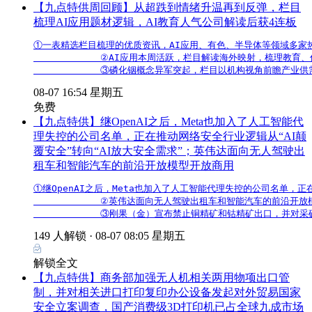
【九点特供周回顾】从超跌到情绪升温再到反弹，栏目
梳理AI应用题材逻辑，AI教育人气公司解读后获4连板
①一表精选栏目梳理的优质资讯，AI应用、有色、半导体等领域多家热
            ②AI应用本周活跃，栏目解读海外映射，梳理教育
            ③磷化铟概念异军突起，栏目以机构视角前瞻产业
08-07 16:54 星期五
免费
【九点特供】继OpenAI之后，Meta也加入了人工智能代
理失控的公司名单，正在推动网络安全行业逻辑从“AI颠
覆安全”转向“AI放大安全需求”；英伟达面向无人驾驶出
租车和智能汽车的前沿开放模型开放商用
①继OpenAI之后，Meta也加入了人工智能代理失控的公司名单，正
            ②英伟达面向无人驾驶出租车和智能汽车的前
            ③刚果（金）宣布禁止铜精矿和钴精矿出口，并对
149 人解锁 ·
08-07 08:05 星期五
解锁全文
【九点特供】商务部加强无人机相关两用物项出口管
制，并对相关进口打印复印办公设备发起对外贸易国家
安全立案调查，国产消费级3D打印机已占全球九成市场