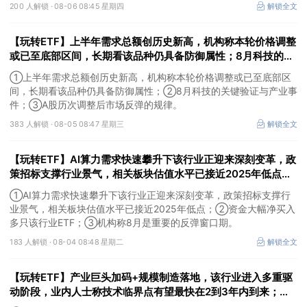
会。
200 人解锁 ·
08-06 08:45 星期四
解锁全文
【玩转ETF】上半年需求总额创历史新高，机构称本轮价格调整
或已至底部区间，长期看该品种仍具备防御属性；8月科技的关
键验证与产业事件
①上半年需求总额创历史新高，机构称本轮价格调整或已至底部区
间，长期看该品种仍具备防御属性；②8月科技的关键验证与产业事
件；③A股历次调整后市场反弹的规律。
383 人解锁 ·
08-05 08:47 星期三
解锁全文
【玩转ETF】AI算力需求快速攀升下该行业正迎来深刻变革，政
策招标支撑行业景气，相关板块估值水平已接近2025年低点；
资金大幅净买入多只该行业ETF
①AI算力需求快速攀升下该行业正迎来深刻变革，政策招标支撑行
业景气，相关板块估值水平已接近2025年低点；②资金大幅净买入
多只该行业ETF；③机构称8月是重要的反弹窗口期。
183 人解锁 ·
08-04 08:48 星期二
解锁全文
【玩转ETF】产业巨头加码+规模制造落地，该行业进入多重驱
动阶段，业内人士称技术临界点有望最快在2到3年内到来；上
周股票型ETF大幅申赎净流入