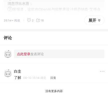
消息浮出水面；
②据报道，这款由OpenAI与前苹果设计师乔纳森·艾维合
作开发的AI设备 “本质上是一款没有显示屏的智能音箱”，
展开
39.1w+ 阅读
2
18
外形类似甜甜圈，预计将于2027年上市，售价在300至40
0美元之间。
评论
白圭
了解
06-10 15:14·湖北
回复
没有更多内容