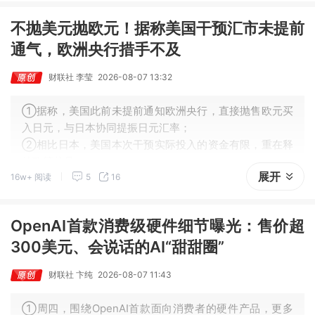
不抛美元抛欧元！据称美国干预汇市未提前
通气，欧洲央行措手不及
财联社 李莹
2026-08-07 13:32
①据称，美国此前未提前通知欧洲央行，直接抛售欧元买
入日元，与日本协同提振日元汇率；
②相比日本，美国本次干预实际投入的资金有限，重在释
放政策信号；
展开
16w+ 阅读
5
16
③业内认为，外汇政策正越来越多地和地缘政治交织在一
起。
OpenAI首款消费级硬件细节曝光：售价超
300美元、会说话的AI“甜甜圈”
财联社 卞纯
2026-08-07 11:43
①周四，围绕OpenAI首款面向消费者的硬件产品，更多