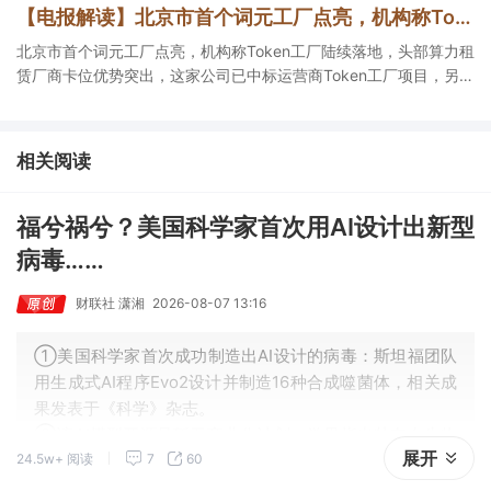
【电报解读】北京市首个词元工厂点亮，机构称Token工厂陆续落地，头部算力租赁厂商卡位优势突出，这家公司已中标运营商Token工厂项目
北京市首个词元工厂点亮，机构称Token工厂陆续落地，头部算力租
赁厂商卡位优势突出，这家公司已中标运营商Token工厂项目，另一
家算力租赁服务已成功服务十余名客户。
相关阅读
福兮祸兮？美国科学家首次用AI设计出新型
病毒……
财联社 潇湘
2026-08-07 13:16
①美国科学家首次成功制造出AI设计的病毒：斯坦福团队
用生成式AI程序Evo2设计并制造16种合成噬菌体，相关成
果发表于《科学》杂志。
②该AI模型开源且暂无商业化计划，学界指出其存在生物
展开
24.5w+ 阅读
7
60
安全风险，现有治理框架不足，需在多环节建立监管机
制。