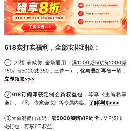
618实打实福利，全部安排到位
：
① 大额“满减券”全场通用（
满1000减50/满2000减
150/ 满5000减350，三选一
），
优惠叠加再省一笔
，
立即领取>>>
②
618订阅即获定制会员权益包
，尊享《主编私享
会》、《风口专家会议》等专属内容。
了解详情>>>
③大额消费再加码！
满5000加赠VIP周卡
，VIP资讯一
键打包，再享7日权益。