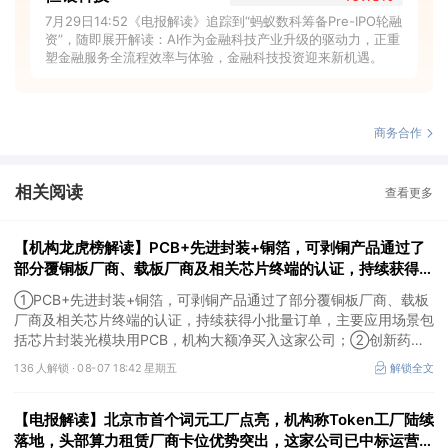
7月29日14:52《电报解读》追踪到“蚂蚁数科筹备Pre-IPO轮融
资”，随即展开解读：AI作为金融科技产业升级的驱动力，正重
塑金融服务全流程效率与体验，金融科技投资迎来新机遇。
商务合作
相关阅读
查看更多
【机构龙虎榜解读】PCB+先进封装+铜箔，可剥铜产品通过了
部分覆铜板厂商、载板厂商及相关芯片终端的认证，持续获得小
批量订单，主要应用场景包括芯片封装光模块用PCB，机构大
①PCB+先进封装+铜箔，可剥铜产品通过了部分覆铜板厂商、载板
额净买入这家公司
厂商及相关芯片终端的认证，持续获得小批量订单，主要应用场景包
括芯片封装光模块用PCB，机构大额净买入这家公司；②创新药
CDMO+减肥药，收购国外知名CRO企业，在创新药API的化学合成
136 人解锁 ·
08-07 18:42 星期五
解锁全文
等方面具有丰富经验，具备承接细胞与基因治疗产品商业化受托生产
的合规资质，这家公司获净买入。
【电报解读】北京市首个词元工厂点亮，机构称Token工厂陆续
落地，头部算力租赁厂商卡位优势突出，这家公司已中标运营商