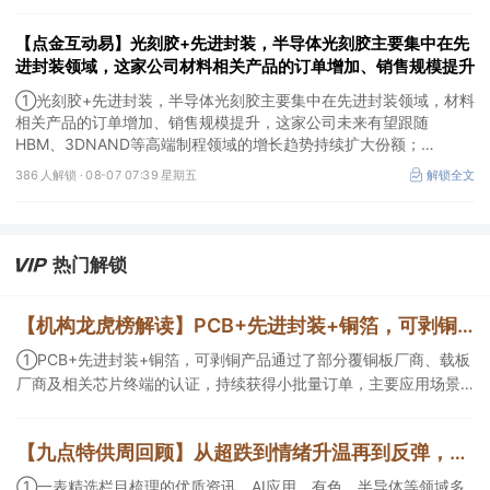
【点金互动易】光刻胶+先进封装，半导体光刻胶主要集中在先
进封装领域，这家公司材料相关产品的订单增加、销售规模提升
①光刻胶+先进封装，半导体光刻胶主要集中在先进封装领域，材料
相关产品的订单增加、销售规模提升，这家公司未来有望跟随
HBM、3DNAND等高端制程领域的增长趋势持续扩大份额；
②华为+高速连接器，这家公司是深耕连接器国产核心骨干，高速互
386 人解锁 ·
08-07 07:39 星期五
解锁全文
联产品已对接导入国内头部AI服务器厂商，深度绑定华为供应链。
热门解锁
【机构龙虎榜解读】PCB+先进封装+铜箔，可剥铜产品通过了部分覆铜板厂商、载板厂商及相关芯片终端的认证，持续获得小批量订单，主要应用场景包括芯片封装光模块用PCB，机构大额净买入这家公司
①PCB+先进封装+铜箔，可剥铜产品通过了部分覆铜板厂商、载板
厂商及相关芯片终端的认证，持续获得小批量订单，主要应用场景
包括芯片封装光模块用PCB，机构大额净买入这家公司；②创新药
CDMO+减肥药，收购国外知名CRO企业，在创新药API的化学合成
【九点特供周回顾】从超跌到情绪升温再到反弹，栏目梳理AI应用题材逻辑，AI教育人气公司解读后获4连板
等方面具有丰富经验，具备承接细胞与基因治疗产品商业化受托生
产的合规资质，这家公司获净买入。
①一表精选栏目梳理的优质资讯，AI应用、有色、半导体等领域多