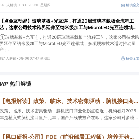
341 人解锁 ·
08-06 09:10 星期四
解锁全
【点金互动易】玻璃基板+光互连，打通20层玻璃基载板全流程工
艺，这家公司技术跨界延伸至纳米级加工与MicroLED光互连领域，
多项硬核技术适时推动量产
①玻璃基板+光互连，打通20层玻璃基载板全流程工艺，这家公司技术
界延伸至纳米级加工与MicroLED光互连领域，多项硬核技术适时推动量
产；
②先进封装+CPO，基于自有Chiplet技术推出先进封装平台，2.5D封装
187 人解锁 ·
08-06 07:47 星期四
解锁全
产品已完成通线并送样验证，这家公司积极开展CPO光电共封装及玻璃基
板封装储备。
热门解锁
【电报解读】政策、临床、技术密集驱动，脑机接口商业化拐点临近，机构看好2026年是植入式脑机接口量产元年，国产产线或投产在即，这家公司对多模态人机交互系统集成关键技术进行了研发
政策、临床、技术密集驱动，脑机接口商业化拐点临近，机构看好2026
年是植入式脑机接口量产元年，国产产线或投产在即，这家公司对多模态
人机交互系统集成关键技术进行了研发，另一家成立了人工智能与脑机工
程研究院。
【风口研报·公司】FDE（前沿部署工程师）培养开始走向体系化实践，公司金融AIAgent工作流平台可提供FDE专项支持，打开了高价值行业的落地空间；另有公司兼具成长强确定性、低估值、高股息属性