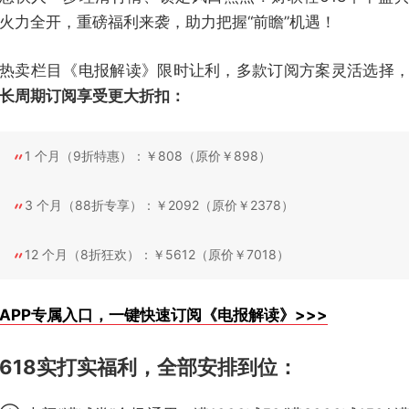
火力全开，重磅福利来袭，助力把握“前瞻”机遇！
热卖栏目《电报解读》限时让利，多款订阅方案灵活选择
长周期订阅享受更大折扣：
1 个月（9折特惠）：￥808（原价￥898）
3 个月（88折专享）：￥2092（原价￥2378）
12 个月（8折狂欢）：￥5612（原价￥7018）
APP专属入口，一键快速订阅《电报解读》>>>
618实打实福利，全部安排到位
：