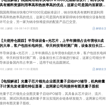
具有燃料资源利用率高和热效率高的优点，这家公司是国内首家获得
钠冷快堆细分设备制造许可企业
我国商用钠冷快堆CFR1000完成标准设计，钠冷快堆具有燃料资源利用
率高和热效率高的优点，这家公司是国内首家获得钠冷快堆细分设备制造
许可企业，另一家为钠冷快堆提供的配套产品已交货。
180 人解锁 ·
08-06 14:01 星期四
解锁全
【大佬持仓跟踪】半导体设备+光芯片，上半年摘得占去年营收8成
的大单，客户包括长电科技、华天科技等封测厂商，设备发往长江存
储进行验证，这家公司细分设备国内市占率第一
半导体设备+光芯片，上半年摘得占去年营收8成的大单，客户包括长电
技、华天科技等封测厂商，设备发往长江存储进行验证，这家公司细分半
导体设备国内市占率第一，适用于硅光晶圆测试。
102 人解锁 ·
08-06 11:33 星期四
解锁全
【电报解读】光量子芯片领先企业图灵量子启动IPO辅导，机构称量
子计算先发者通吃特征显著，这两家公司间接持有图灵量子股权
光量子芯片领先企业图灵量子启动IPO辅导，其具备从芯片设计、流片、
封装、测试到系统集成和量子算法实现的全链条研发能力，这两家公司间
接持有图灵量子股权。