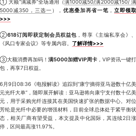
① 大额“满减券”全场通用（
满1000减50/满2000减150/ 
5000减350，三选一
），
优惠叠加再省一笔
，
立即领
>>>
②
618订阅即获定制会员权益包
，尊享《主编私享会》
《风口专家会议》等专属内容。
了解详情>>>
③大额消费再加码！
满5000加赠VIP周卡
，VIP资讯一键
包，再享7日权益。
6月9日08:36《电报解读》追踪到“康宁摘得亚马逊数十亿
元光纤大单”，随即展开解读：亚马逊将向康宁支付数十亿
元，用于采购光纤连接其在美国快速扩张的数据中心。对
芳纶是光纤中必要的增强材料，目前全球总体处于紧平衡
态，相关厂商有望受益，本文提及中化国际，其连续2日
停，区间最高涨11.97%。