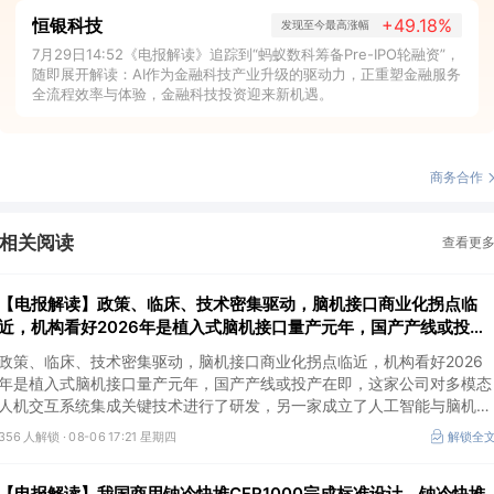
恒银科技
+49.18%
发现至今最高涨幅
7月29日14:52《电报解读》追踪到“蚂蚁数科筹备Pre-IPO轮融资”，
随即展开解读：AI作为金融科技产业升级的驱动力，正重塑金融服务
全流程效率与体验，金融科技投资迎来新机遇。
商务合作
相关阅读
查看更
【电报解读】政策、临床、技术密集驱动，脑机接口商业化拐点临
近，机构看好2026年是植入式脑机接口量产元年，国产产线或投产
在即，这家公司对多模态人机交互系统集成关键技术进行了研发
政策、临床、技术密集驱动，脑机接口商业化拐点临近，机构看好2026
年是植入式脑机接口量产元年，国产产线或投产在即，这家公司对多模态
人机交互系统集成关键技术进行了研发，另一家成立了人工智能与脑机工
程研究院。
356 人解锁 ·
08-06 17:21 星期四
解锁全
【电报解读】我国商用钠冷快堆CFR1000完成标准设计，钠冷快堆