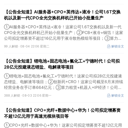
用于MLCC相关项目。
【公告全知道】AI服务器+CPO+英伟达+液冷！公司1.6T交换
机以及新一代CPO全光交换机样机已开始小批量生产
①AI服务器+CPO+英伟达+液冷！这家公司1.6T交换机以及新一代
CPO全光交换机样机已开始小批量生产；②PCB+液冷+铜箔！这家
公司拟定增募资不超过16亿元用于液冷散热模组等项目；③算力
+云计算+华为鲲鹏！公司签署超46亿元算力服务合同。
99 人解锁 ·
08-04 22:06 星期二
解锁全文
【公告全知道】锂电池+固态电池+氟化工+宁德时代！公司拟
28亿元投建液态锂盐、电解液等项目
①锂电池+固态电池+氟化工+宁德时代！这家公司拟28亿元投建液
态锂盐、电解液等项目；②创新药+CRO！这家公司截至6月末持续
经营业务在手订单664亿元；③算力租赁+机器人+IP经济！公司签
署32亿元算力服务合同。
388 人解锁 ·
08-03 22:06 星期一
解锁全文
【公告全知道】CPO+光纤+数据中心+华为！公司拟定增募资
不超12亿元用于高速光模块项目等
①CPO+光纤+数据中心+华为！这家公司拟定增募资不超12亿元用