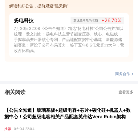
解读利好公告，提前规避“黑天鹅”
扬电科技
+26.70%
发现至今最高涨幅
7月20日22:08《公告全知道》精选“扬电科技”公司公告并加以
梳理，发文指出：扬电科技主营节能变压器、铁心、电磁线，
手握非晶变压器核心专利，产品适配数据中心基建、新能源储
能赛道；新设子公司布局算力，签下五年8.6亿元算力大单，营
收占比颇高。
商务合作
相关阅读
查看更多
【公告全知道】玻璃基板+超级电容+芯片+碳化硅+机器人+数
据中心！公司超级电容相关产品配套英伟达Vera Rubin架构
推荐
06-04 22:04