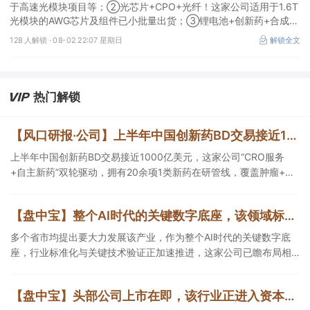
于高速光模块项目等；②光芯片+CPO+光纤！这家公司适用于1.6T
光模块的AWG芯片及组件已小批量出货；③锂电池+创新药+合成生
物！公司拟定增募资不超过7亿元以切入半导体供应链。
128 人解锁 ·
08-02 22:07 星期日
解锁全文
热门解锁
【风口研报·公司】上半年中国创新药BD交易接近1000亿美元，这家公司“CRO服务+自主新药”双轮驱动，拥有20余项1类新药在研管线，覆盖肿瘤+自免+疼痛管理等重大领域
上半年中国创新药BD交易接近1000亿美元，这家公司“CRO服务
+自主新药”双轮驱动，拥有20余项1类新药在研管线，覆盖肿瘤+自
免+疼痛管理等重大领域，构建起1个综合药物研发平台+多肽、小核
酸、CGT、小分子4个创新技术平台，创新转型成果正逐步兑现。
【盘中宝】整个AI时代的关键数字底座，该领域标准化与关键技术验证正加速推进，这家公司已瞻布局相关细分技术攻关与产品研发
多个省市均提出要大力发展该产业，作为整个AI时代的关键数字底
座，行业标准化与关键技术验证正加速推进，这家公司已瞻布局相
关细分技术攻关与产品研发。
【盘中宝】头部公司上市在即，该行业正进入资本持续加码、产品价格下探等多重驱动阶段，相关收入占比超70%