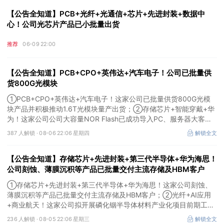
【公告全知道】PCB+光纤+光通信+芯片+先进封装+数据中
心！公司光芯片产品已小批量出货
推荐
06-09 22:00
【公告全知道】PCB+CPO+英伟达+汽车电子！公司已批量供
货800G光模块
①PCB+CPO+英伟达+汽车电子！这家公司已批量供货800G光模
块产品并积极推动1.6T光模块量产出货；②存储芯片+智能穿戴+华
为！这家公司公司大容量NOR Flash已成功导入PC、服务器大客
户；③边缘计算+智慧灯杆！公司拟跨界布局固态存储标的。
387 人解锁 ·
08-06 22:06 星期四
解锁全文
【公告全知道】存储芯片+先进封装+第三代半导体+华为海思！
公司刻蚀、薄膜沉积等产品已批量交付主流存储及HBM客户
①存储芯片+先进封装+第三代半导体+华为海思！这家公司刻蚀、
薄膜沉积等产品已批量交付主流存储及HBM客户；②光纤+AI应用
+商业航天！这家公司拟开展磷化铟半导体材料产业化项目前期工
作；③MLCC+光模块+商业航天+军工！公司拟定增募资不超3亿元
236 人解锁 ·
08-05 22:06 星期三
解锁全文