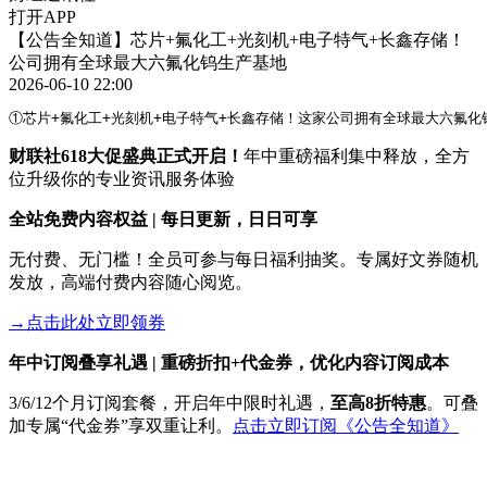
打开APP
【公告全知道】芯片+氟化工+光刻机+电子特气+长鑫存储！
公司拥有全球最大六氟化钨生产基地
2026-06-10 22:00
①芯片+氟化工+光刻机+电子特气+长鑫存储！这家公司拥有全球最大六氟化
财联社618大促盛典正式开启！
年中重磅福利集中释放，全方
位升级你的专业资讯服务体验
全站免费内容权益 | 每日更新，日日可享
无付费、无门槛！全员可参与每日福利抽奖。专属好文券随机
发放，高端付费内容随心阅览。
→点击此处立即领券
年中订阅叠享礼遇 | 重磅折扣+代金券，优化内容订阅成本
3/6/12个月订阅套餐，开启年中限时礼遇，
至高8折特惠
。可叠
加专属“代金券”享双重让利。
点击立即订阅《公告全知道》