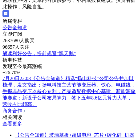
财联社声明：文章内容仅供参考，不构成投资建议。投资者据
此操作，风险自担。
所属专栏
公告全知道
立即订阅
2637680人购买
96657人关注
解读利好公告，提前规避“黑天鹅”
扬电科技
发现至今最高涨幅
+26.70%
7月20日22:08《公告全知道》精选“扬电科技”公司公告并加以
梳理，发文指出：扬电科技主营节能变压器、铁心、电磁线，
手握非晶变压器核心专利，产品适配数据中心基建、新能源储
能赛道；新设子公司布局算力，签下五年8.6亿元算力大单，
营收占比颇高。
商务合作
相关阅读
查看更多
【公告全知道】玻璃基板+超级电容+芯片+碳化硅+机器