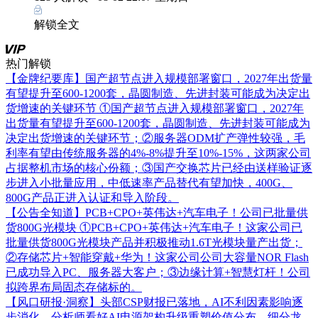
解锁全文
热门解锁
【金牌纪要库】国产超节点进入规模部署窗口，2027年出货量
有望提升至600-1200套，晶圆制造、先进封装可能成为决定出
货增速的关键环节
①国产超节点进入规模部署窗口，2027年
出货量有望提升至600-1200套，晶圆制造、先进封装可能成为
决定出货增速的关键环节；②服务器ODM扩产弹性较强，毛
利率有望由传统服务器的4%-8%提升至10%-15%，这两家公司
占据整机市场的核心份额；③国产交换芯片已经由送样验证逐
步进入小批量应用，中低速率产品替代有望加快，400G、
800G产品正进入认证和导入阶段。
【公告全知道】PCB+CPO+英伟达+汽车电子！公司已批量供
货800G光模块
①PCB+CPO+英伟达+汽车电子！这家公司已
批量供货800G光模块产品并积极推动1.6T光模块量产出货；
②存储芯片+智能穿戴+华为！这家公司公司大容量NOR Flash
已成功导入PC、服务器大客户；③边缘计算+智慧灯杆！公司
拟跨界布局固态存储标的。
【风口研报·洞察】头部CSP财报已落地，AI不利因素影响逐
步消化，分析师看好AI电源架构升级重塑价值分布，细分龙