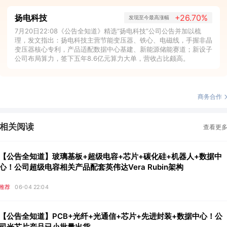
扬电科技
+26.70%
发现至今最高涨幅
7月20日22:08《公告全知道》精选“扬电科技”公司公告并加以梳
理，发文指出：扬电科技主营节能变压器、铁心、电磁线，手握非晶
变压器核心专利，产品适配数据中心基建、新能源储能赛道；新设子
公司布局算力，签下五年8.6亿元算力大单，营收占比颇高。
商务合作
相关阅读
查看更
【公告全知道】玻璃基板+超级电容+芯片+碳化硅+机器人+数据中
心！公司超级电容相关产品配套英伟达Vera Rubin架构
推荐
06-04 22:04
【公告全知道】PCB+光纤+光通信+芯片+先进封装+数据中心！公
司光芯片产品已小批量出货