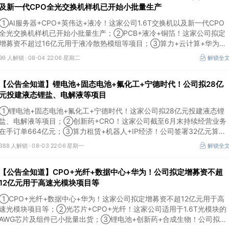
及新一代CPO全光交换机样机已开始小批量生产
①AI服务器+CPO+英伟达+液冷！这家公司1.6T交换机以及新一代CPO
全光交换机样机已开始小批量生产；②PCB+液冷+铜箔！这家公司拟定
增募资不超过16亿元用于液冷散热模组等项目；③算力+云计算+华为鲲
鹏！公司签署超46亿元算力服务合同。
99 人解锁 ·
08-04 22:06 星期二
解锁全
【公告全知道】锂电池+固态电池+氟化工+宁德时代！公司拟28亿
元投建液态锂盐、电解液等项目
①锂电池+固态电池+氟化工+宁德时代！这家公司拟28亿元投建液态锂
盐、电解液等项目；②创新药+CRO！这家公司截至6月末持续经营业务
在手订单664亿元；③算力租赁+机器人+IP经济！公司签署32亿元算力
服务合同。
388 人解锁 ·
08-03 22:06 星期一
解锁全
【公告全知道】CPO+光纤+数据中心+华为！公司拟定增募资不超
12亿元用于高速光模块项目等
①CPO+光纤+数据中心+华为！这家公司拟定增募资不超12亿元用于高
速光模块项目等；②光芯片+CPO+光纤！这家公司适用于1.6T光模块的
AWG芯片及组件已小批量出货；③锂电池+创新药+合成生物！公司拟定