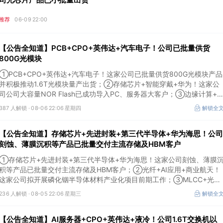
推荐
06-09 22:00
【公告全知道】PCB+CPO+英伟达+汽车电子！公司已批量供货
800G光模块
①PCB+CPO+英伟达+汽车电子！这家公司已批量供货800G光模块产品
并积极推动1.6T光模块量产出货；②存储芯片+智能穿戴+华为！这家公
司公司大容量NOR Flash已成功导入PC、服务器大客户；③边缘计算+
慧灯杆！公司拟跨界布局固态存储标的。
387 人解锁 ·
08-06 22:06 星期四
解锁全
【公告全知道】存储芯片+先进封装+第三代半导体+华为海思！公司
刻蚀、薄膜沉积等产品已批量交付主流存储及HBM客户
①存储芯片+先进封装+第三代半导体+华为海思！这家公司刻蚀、薄膜
积等产品已批量交付主流存储及HBM客户；②光纤+AI应用+商业航天！
这家公司拟开展磷化铟半导体材料产业化项目前期工作；③MLCC+光模
块+商业航天+军工！公司拟定增募资不超3亿元用于MLCC相关项目。
236 人解锁 ·
08-05 22:06 星期三
解锁全
【公告全知道】AI服务器+CPO+英伟达+液冷！公司1.6T交换机以