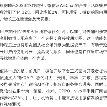
根据腾讯2026年Q1财报，微信及WeChat的合并月活跃账
数达到了14.32亿，同比增长2%。可以看到，微信的国内
户增长正在慢慢触及天花板。
用户在回忆"去年今日我在做什么"时，以前可能去翻相册
者刷微博，现在多了一个选择：直接搜朋友圈。这一功能
种程度上也将朋友圈从社交场升级为数据资产库，有助于
长用户的使用时长、提高访问频次，同样也是在存量市场
寻找增量价值的一个尝试。
值得一提的是，前几日，微信开放平台正式面向开发者提
便捷接入“微信AI”生态的能力，美团、滴滴、京东、携程
公司先后宣布与微信AI合作，把各自服务整合进去。同时
微信也在跟华为、荣耀、小米、OPPO、vivo等手机厂商
作推出A2A助手，让手机语音助手能直接调用微信发消息
打视频通话。