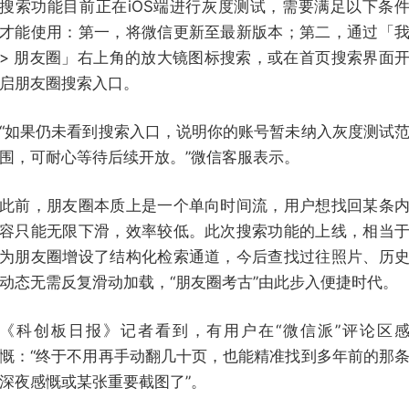
搜索功能目前正在iOS端进行灰度测试，需要满足以下条
才能使用：第一，将微信更新至最新版本；第二，通过「
> 朋友圈」右上角的放大镜图标搜索，或在首页搜索界面
启朋友圈搜索入口。
“如果仍未看到搜索入口，说明你的账号暂未纳入灰度测试
围，可耐心等待后续开放。”微信客服表示。
此前，朋友圈本质上是一个单向时间流，用户想找回某条
容只能无限下滑，效率较低。此次搜索功能的上线，相当
为朋友圈增设了结构化检索通道，今后查找过往照片、历
动态无需反复滑动加载，“朋友圈考古”由此步入便捷时代。
《科创板日报》记者看到，有用户在“微信派”评论区
慨：“终于不用再手动翻几十页，也能精准找到多年前的那
深夜感慨或某张重要截图了”。