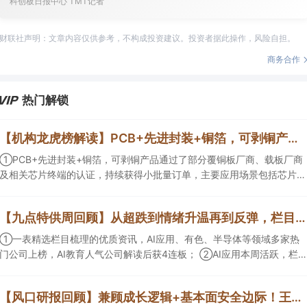
科创板日报中心 TMT记者
财联社声明：文章内容仅供参考，不构成投资建议。投资者据此操作，风险自担。
商务合作
热门解锁
【机构龙虎榜解读】PCB+先进封装+铜箔，可剥铜产品通过了部分覆铜板厂商、载板厂商及相关芯片终端的认证，持续获得小批量订单，主要应用场景包括芯片封装光模块用PCB，机构大额净买入这家公司
①PCB+先进封装+铜箔，可剥铜产品通过了部分覆铜板厂商、载板厂商
及相关芯片终端的认证，持续获得小批量订单，主要应用场景包括芯片封
装光模块用PCB，机构大额净买入这家公司；②创新药CDMO+减肥药，
收购国外知名CRO企业，在创新药API的化学合成等方面具有丰富经验，
【九点特供周回顾】从超跌到情绪升温再到反弹，栏目梳理AI应用题材逻辑，AI教育人气公司解读后获4连板
具备承接细胞与基因治疗产品商业化受托生产的合规资质，这家公司获净
买入。
①一表精选栏目梳理的优质资讯，AI应用、有色、半导体等领域多家热
门公司上榜，AI教育人气公司解读后获4连板； ②AI应用本周活跃，栏目
解读海外映射，梳理教育、传媒、游戏等景气方向，焦点公司3日最高涨
超20%； ③磷化铟概念异军突起，栏目以机构视角前瞻产业供需情况，
【风口研报回顾】兼顾成长逻辑+基本面安全边际！王牌自营前瞻覆盖“pcb+MLCC+电子布”，梳理AI产业链优质标的“深坑起跳”
提及2家核心公司双双涨停。