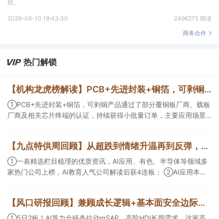
担。
2026-06-10 19:43:30
2496275 阅读
商务合作
热门解锁
【机构龙虎榜解读】PCB+先进封装+铜箔，可剥铜产品通过了部分覆铜板厂商、载板厂商及相关芯片终端的认证，持续获得小批量订单，主要应用场景包括芯片封装光模块用PCB，机构大额净买入这家公司
①PCB+先进封装+铜箔，可剥铜产品通过了部分覆铜板厂商、载板
厂商及相关芯片终端的认证，持续获得小批量订单，主要应用场景
包括芯片封装光模块用PCB，机构大额净买入这家公司；②创新药
CDMO+减肥药，收购国外知名CRO企业，在创新药API的化学合成
【九点特供周回顾】从超跌到情绪升温再到反弹，栏目梳理AI应用题材逻辑，AI教育人气公司解读后获4连板
等方面具有丰富经验，具备承接细胞与基因治疗产品商业化受托生
产的合规资质，这家公司获净买入。
①一表精选栏目梳理的优质资讯，AI应用、有色、半导体等领域多
家热门公司上榜，AI教育人气公司解读后获4连板； ②AI应用本周
活跃，栏目解读海外映射，梳理教育、传媒、游戏等景气方向，焦
点公司3日最高涨超20%； ③磷化铟概念异军突起，栏目以机构视
【风口研报回顾】兼顾成长逻辑+基本面安全边际！王牌自营前瞻覆盖“pcb+MLCC+电子布”，梳理AI产业链优质标的“深坑起跳”
角前瞻产业供需情况，提及2家核心公司双双涨停。
①5日2板！AI算力全链条拉动mSAP、高阶HDI长期需求，这家高