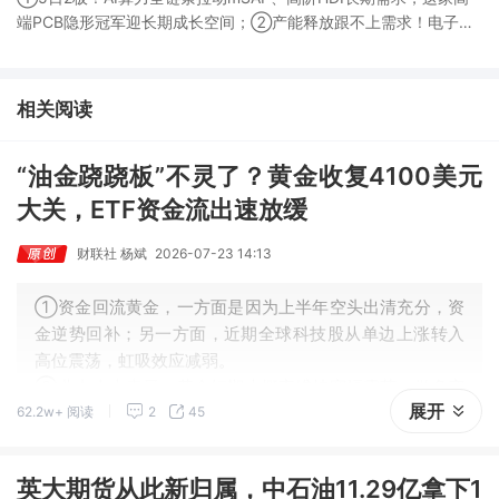
端PCB隐形冠军迎长期成长空间；②产能释放跟不上需求！电子布
未来3年缺口难消，深坑之际再梳理行业逻辑，人气龙头涨超3成；
③AI服务器、机器人带动MLCC景气周期持续！这家公司扩产、涨
价预期暂未被市场定价，王牌自营前瞻捕捉“预期差”，3日大涨
相关阅读
26%。
“油金跷跷板”不灵了？黄金收复4100美元
大关，ETF资金流出速放缓
财联社 杨斌
2026-07-23 14:13
①资金回流黄金，一方面是因为上半年空头出清充分，资
金逆势回补；另一方面，近期全球科技股从单边上涨转入
高位震荡，虹吸效应减弱。
②业内人士表示，黄金短期大概率维持宽幅震荡，做多窗
展开
62.2w+ 阅读
2
45
口尚未开启，趋势性上涨或需等到9月之后，核心变量在于
美联储能否释放鸽派信号。
英大期货从此新归属，中石油11.29亿拿下1