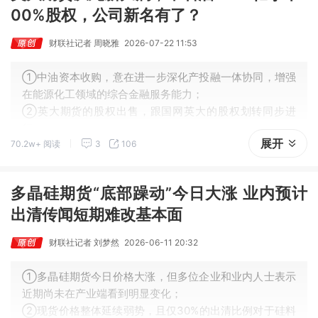
00%股权，公司新名有了？
财联社记者 周晓雅
2026-07-22 11:53
①中油资本收购，意在进一步深化产投融一体协同，增强
在能源化工领域的综合金融服务能力；
②英大期货的股权出售，跟国网英大的股权划转同步进
行；
展开
70.2w+ 阅读
3
106
③随着新一轮股权变更落地，英大期货或迎来发展新机
遇。
多晶硅期货“底部躁动”今日大涨 业内预计
出清传闻短期难改基本面
财联社记者 刘梦然
2026-06-11 20:32
①多晶硅期货今日价格大涨，但多位企业和业内人士表示
近期尚未在产业端看到明显变化；
②现货价格整体延续弱势，且仅30%的出清比例对于硅料