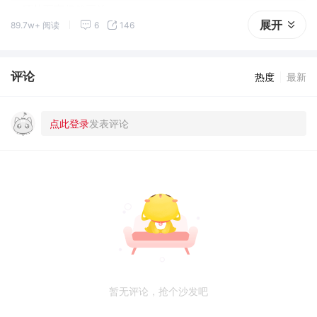
环节而言仍然不够。
展开
89.7w+ 阅读
6
146
评论
热度
最新
暂无评论，抢个沙发吧