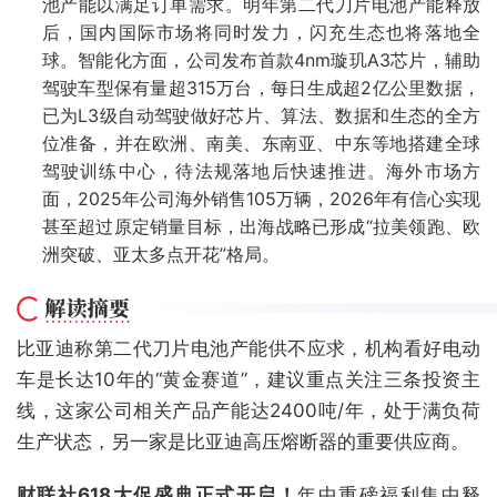
池产能以满足订单需求。明年第二代刀片电池产能释放
后，国内国际市场将同时发力，闪充生态也将落地全
球。智能化方面，公司发布首款4nm璇玑A3芯片，辅助
驾驶车型保有量超315万台，每日生成超2亿公里数据，
已为L3级自动驾驶做好芯片、算法、数据和生态的全方
位准备，并在欧洲、南美、东南亚、中东等地搭建全球
驾驶训练中心，待法规落地后快速推进。海外市场方
面，2025年公司海外销售105万辆，2026年有信心实现
甚至超过原定销量目标，出海战略已形成“拉美领跑、欧
洲突破、亚太多点开花”格局。
比亚迪称第二代刀片电池产能供不应求，机构看好电动
车是长达10年的“黄金赛道”，建议重点关注三条投资主
线，这家公司相关产品产能达2400吨/年，处于满负荷
生产状态，另一家是比亚迪高压熔断器的重要供应商。
财联社618大促盛典正式开启！
年中重磅福利集中释