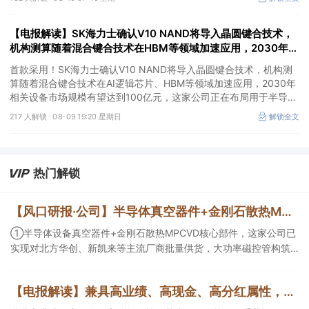
频PTFE覆铜板，已实现核心原材料自研自产与供应链自主可控。
【电报解读】SK海力士确认V10 NAND将导入晶圆键合技术，
机构测算随着混合键合技术在HBM等领域加速应用，2030年相
关设备市场规模有望达到100亿元，这家公司正布局用于半导体
首款采用！SK海力士确认V10 NAND将导入晶圆键合技术，机构测
存储器产品的测试设备
算随着混合键合技术在AI逻辑芯片、HBM等领域加速应用，2030年
相关设备市场规模有望达到100亿元，这家公司正在布局用于半导体
存储器产品的测试设备，另一家混合键合设备相关收入占总营收的比
217 人解锁 ·
08-09 19:20 星期日
解锁全文
重约为2%。
热门解锁
【风口研报·公司】半导体真空器件+金刚石散热MPCVD核心部件，这家公司实现对北方华创、新凯来等厂商批量供货，大功率磁控管助力AI散热；这家造船龙头稀缺产能扩张与高价值订单兼具，远期业绩弹性持续增强
①半导体设备真空器件+金刚石散热MPCVD核心部件，这家公司已
实现对北方华创、新凯来等主流厂商批量供货，大功率磁控管构筑
第二增长曲线；②这家船龙头公司稀缺产能扩张与高价值订单兼
具，核心发动机自供且有望外销，当前远期业绩弹性持续增强。
【电报解读】兼具高业绩、高现金、高分红属性，基本面、政策面双重共振下，该行业已处于新一轮周期上行的初期，这家公司上半年相关销售毛利逼近20亿元