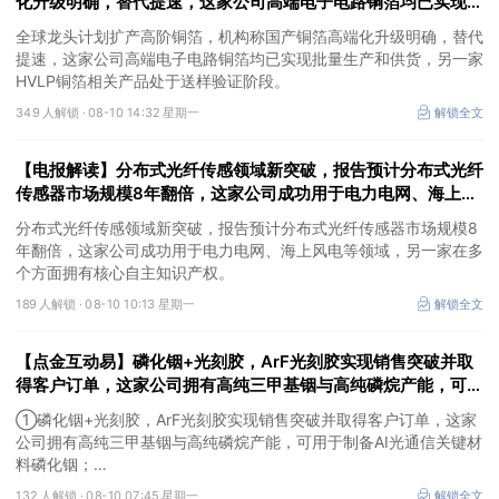
化升级明确，替代提速，这家公司高端电子电路铜箔均已实现批
量生产和供货
全球龙头计划扩产高阶铜箔，机构称国产铜箔高端化升级明确，替代
提速，这家公司高端电子电路铜箔均已实现批量生产和供货，另一家
HVLP铜箔相关产品处于送样验证阶段。
349 人解锁 ·
08-10 14:32 星期一
解锁全文
【电报解读】分布式光纤传感领域新突破，报告预计分布式光纤
传感器市场规模8年翻倍，这家公司成功用于电力电网、海上风
电等领域
分布式光纤传感领域新突破，报告预计分布式光纤传感器市场规模8
年翻倍，这家公司成功用于电力电网、海上风电等领域，另一家在多
个方面拥有核心自主知识产权。
189 人解锁 ·
08-10 10:13 星期一
解锁全文
【点金互动易】磷化铟+光刻胶，ArF光刻胶实现销售突破并取
得客户订单，这家公司拥有高纯三甲基铟与高纯磷烷产能，可用
于制备AI光通信关键材料磷化铟
①磷化铟+光刻胶，ArF光刻胶实现销售突破并取得客户订单，这家
公司拥有高纯三甲基铟与高纯磷烷产能，可用于制备AI光通信关键材
料磷化铟；
②覆铜板+5G通信，受益于覆铜板行业供需紧张，这家公司主攻高
132 人解锁 ·
08-10 07:45 星期一
解锁全文