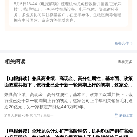
8月5日18:44《电报解读》梳理机构龙虎榜数据并覆盖“正帆科
技”，梳理指出：正帆科技布局设备、电子气体、资源循环业
务，多业务协同深耕存量客户，在泛半导体、生物医药等领域
拥有中芯国际、京东方等优质客户。
商务合作
相关阅读
查看更多
【电报解读】兼具高业绩、高现金、高分红属性，基本面、政策
面双重共振下，该行业已处于新一轮周期上行的初期，这家公司
上半年相关销售毛利逼近20亿元
兼具高业绩、高现金、高分红属性，基本面、政策面双重共振下，该
行业已处于新一轮周期上行的初期，这家公司上半年相关销售毛利逼
近20亿元，另一家核定产能达440万吨/年。
210 人解锁 ·
08-10 17:13 星期一
解锁全文
【电报解读】全球龙头计划扩产高阶铜箔，机构称国产铜箔高端