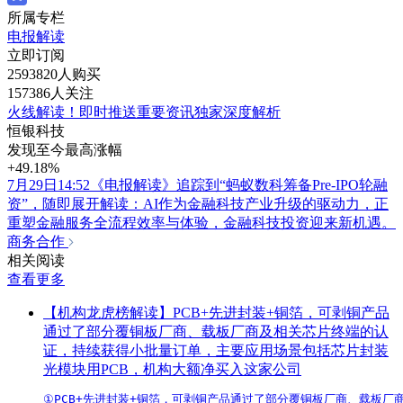
所属专栏
电报解读
立即订阅
2593820人购买
157386人关注
火线解读！即时推送重要资讯独家深度解析
恒银科技
发现至今最高涨幅
+49.18%
7月29日14:52《电报解读》追踪到“蚂蚁数科筹备Pre-IPO轮融
资”，随即展开解读：AI作为金融科技产业升级的驱动力，正
重塑金融服务全流程效率与体验，金融科技投资迎来新机遇。
商务合作
相关阅读
查看更多
【机构龙虎榜解读】PCB+先进封装+铜箔，可剥铜产品
通过了部分覆铜板厂商、载板厂商及相关芯片终端的认
证，持续获得小批量订单，主要应用场景包括芯片封装
光模块用PCB，机构大额净买入这家公司
①PCB+先进封装+铜箔，可剥铜产品通过了部分覆铜板厂商、载板厂