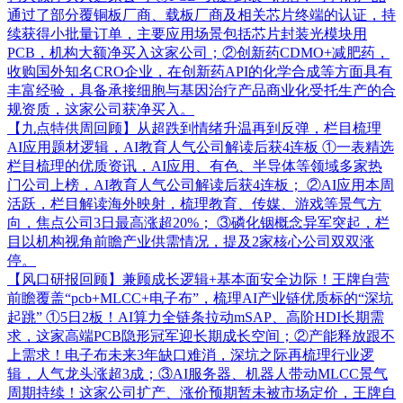
通过了部分覆铜板厂商、载板厂商及相关芯片终端的认证，持
续获得小批量订单，主要应用场景包括芯片封装光模块用
PCB，机构大额净买入这家公司；②创新药CDMO+减肥药，
收购国外知名CRO企业，在创新药API的化学合成等方面具有
丰富经验，具备承接细胞与基因治疗产品商业化受托生产的合
规资质，这家公司获净买入。
【九点特供周回顾】从超跌到情绪升温再到反弹，栏目梳理
AI应用题材逻辑，AI教育人气公司解读后获4连板
①一表精选
栏目梳理的优质资讯，AI应用、有色、半导体等领域多家热
门公司上榜，AI教育人气公司解读后获4连板； ②AI应用本周
活跃，栏目解读海外映射，梳理教育、传媒、游戏等景气方
向，焦点公司3日最高涨超20%； ③磷化铟概念异军突起，栏
目以机构视角前瞻产业供需情况，提及2家核心公司双双涨
停。
【风口研报回顾】兼顾成长逻辑+基本面安全边际！王牌自营
前瞻覆盖“pcb+MLCC+电子布”，梳理AI产业链优质标的“深坑
起跳”
①5日2板！AI算力全链条拉动mSAP、高阶HDI长期需
求，这家高端PCB隐形冠军迎长期成长空间；②产能释放跟不
上需求！电子布未来3年缺口难消，深坑之际再梳理行业逻
辑，人气龙头涨超3成；③AI服务器、机器人带动MLCC景气
周期持续！这家公司扩产、涨价预期暂未被市场定价，王牌自