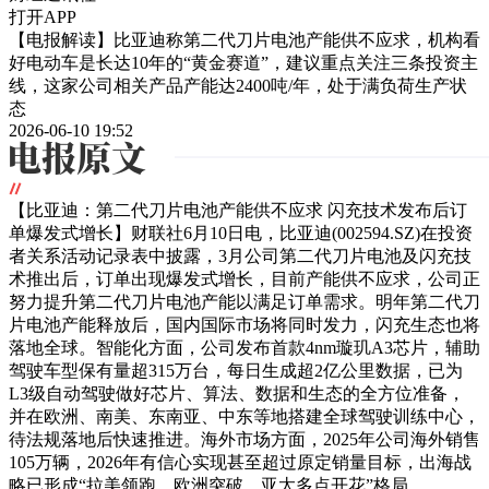
打开APP
【电报解读】比亚迪称第二代刀片电池产能供不应求，机构看
好电动车是长达10年的“黄金赛道”，建议重点关注三条投资主
线，这家公司相关产品产能达2400吨/年，处于满负荷生产状
态
2026-06-10 19:52
【比亚迪：第二代刀片电池产能供不应求 闪充技术发布后订
单爆发式增长】财联社6月10日电，比亚迪(002594.SZ)在投资
者关系活动记录表中披露，3月公司第二代刀片电池及闪充技
术推出后，订单出现爆发式增长，目前产能供不应求，公司正
努力提升第二代刀片电池产能以满足订单需求。明年第二代刀
片电池产能释放后，国内国际市场将同时发力，闪充生态也将
落地全球。智能化方面，公司发布首款4nm璇玑A3芯片，辅助
驾驶车型保有量超315万台，每日生成超2亿公里数据，已为
L3级自动驾驶做好芯片、算法、数据和生态的全方位准备，
并在欧洲、南美、东南亚、中东等地搭建全球驾驶训练中心，
待法规落地后快速推进。海外市场方面，2025年公司海外销售
105万辆，2026年有信心实现甚至超过原定销量目标，出海战
略已形成“拉美领跑、欧洲突破、亚太多点开花”格局。