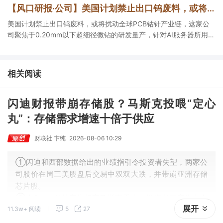
【风口研报·公司】美国计划禁止出口钨废料，或将扰动全球PCB钴针产业链，这家公司深度绑定AI服务器需求，计划2027底将月产能提升400%
美国计划禁止出口钨废料，或将扰动全球PCB钴针产业链，这家公
司聚焦于0.20mm以下超细径微钻的研发量产，针对AI服务器所用的
M9等高端板材进行产品优化，计划2027底将月产能提升400%。
相关阅读
闪迪财报带崩存储股？马斯克投喂“定心
丸”：存储需求增速十倍于供应
财联社 卞纯
2026-08-06 10:29
①闪迪和西部数据给出的业绩指引令投资者失望，两家公
司股价在周三美股盘后交易中双双大跌，并带崩亚洲存储
芯片股。
②在SpaceX首席执行官马斯克看来，投资者不应为内存
展开
11.3w+ 阅读
5
27
芯片的需求而感到的担忧。他表示，内存芯片的需求增长
速度远远超过了供应增速。