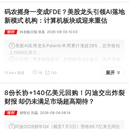
码农摇身一变成FDE？美股龙头引领AI落地
新模式 机构：计算机板块或迎来重估
科创板日报 张真
2026-08-06 10:03
①美股AI应用龙头Palantir本周累计涨超28%，总市值站
上3800亿美元；
②公司第二季度财报显示：总营收19.4亿美元，高于市场
预期的18亿美元，同比增长94%；
展开
15.4w+ 阅读
18
130
③首席执行官亚历克斯·卡普将本季度描述为“超乎想象”，
并表示主权AI浪潮让其“对未来极为乐观”。
8份长协+140亿美元回购！闪迪交出炸裂
财报 却仍未满足市场超高期待？
财联社 刘蕊
2026-08-06 08:14
①闪迪2026财年Q4（截至7月3日）营收89.7亿美元同比