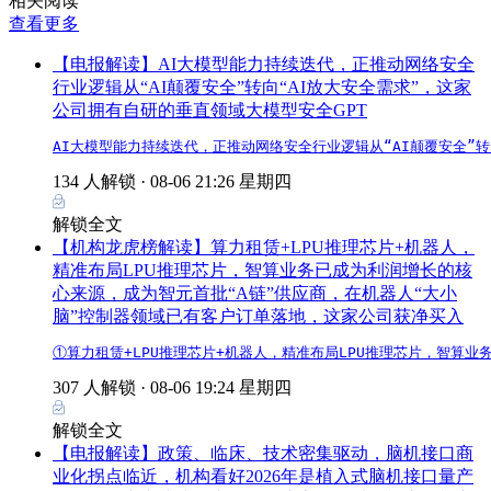
相关阅读
查看更多
【电报解读】AI大模型能力持续迭代，正推动网络安全
行业逻辑从“AI颠覆安全”转向“AI放大安全需求”，这家
公司拥有自研的垂直领域大模型安全GPT
AI大模型能力持续迭代，正推动网络安全行业逻辑从“AI颠覆安全”
134 人解锁 ·
08-06 21:26 星期四
解锁全文
【机构龙虎榜解读】算力租赁+LPU推理芯片+机器人，
精准布局LPU推理芯片，智算业务已成为利润增长的核
心来源，成为智元首批“A链”供应商，在机器人“大小
脑”控制器领域已有客户订单落地，这家公司获净买入
①算力租赁+LPU推理芯片+机器人，精准布局LPU推理芯片，智算
307 人解锁 ·
08-06 19:24 星期四
解锁全文
【电报解读】政策、临床、技术密集驱动，脑机接口商
业化拐点临近，机构看好2026年是植入式脑机接口量产