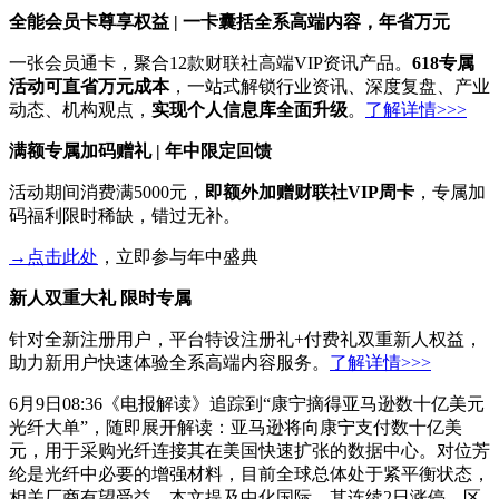
全能会员卡尊享权益 | 一卡囊括全系高端内容，年省万元
一张会员通卡，聚合12款财联社高端VIP资讯产品。
618专属
活动可直省万元成本
，一站式解锁行业资讯、深度复盘、产业
动态、机构观点，
实现个人信息库全面升级
。
了解详情>>>
满额专属加码赠礼 | 年中限定回馈
活动期间消费满5000元，
即额外加赠财联社VIP周卡
，专属加
码福利限时稀缺，错过无补。
→点击此处
，立即参与年中盛典
新人双重大礼 限时专属
针对全新注册用户，平台特设注册礼+付费礼双重新人权益，
助力新用户快速体验全系高端内容服务。
了解详情>>>
6月9日08:36《电报解读》追踪到“康宁摘得亚马逊数十亿美元
光纤大单”，随即展开解读：亚马逊将向康宁支付数十亿美
元，用于采购光纤连接其在美国快速扩张的数据中心。对位芳
纶是光纤中必要的增强材料，目前全球总体处于紧平衡状态，
相关厂商有望受益，本文提及中化国际，其连续2日涨停，区