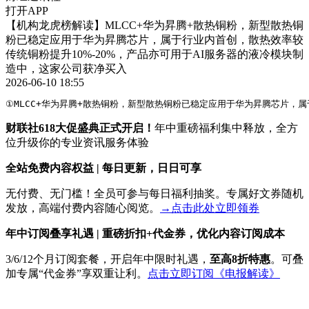
打开APP
【机构龙虎榜解读】MLCC+华为昇腾+散热铜粉，新型散热铜
粉已稳定应用于华为昇腾芯片，属于行业内首创，散热效率较
传统铜粉提升10%-20%，产品亦可用于AI服务器的液冷模块制
造中，这家公司获净买入
2026-06-10 18:55
①MLCC+华为昇腾+散热铜粉，新型散热铜粉已稳定应用于华为昇腾芯片，
财联社618大促盛典正式开启！
年中重磅福利集中释放，全方
位升级你的专业资讯服务体验
全站免费内容权益 | 每日更新，日日可享
无付费、无门槛！全员可参与每日福利抽奖。专属好文券随机
发放，高端付费内容随心阅览。
→点击此处立即领券
年中订阅叠享礼遇 | 重磅折扣+代金券，优化内容订阅成本
3/6/12个月订阅套餐，开启年中限时礼遇，
至高8折特惠
。可叠
加专属“代金券”享双重让利。
点击立即订阅《电报解读》