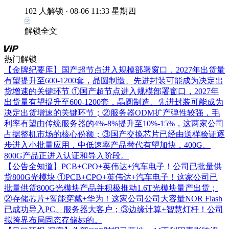
102 人解锁 ·
08-06 11:33 星期四
解锁全文
热门解锁
【金牌纪要库】国产超节点进入规模部署窗口，2027年出货量
有望提升至600-1200套，晶圆制造、先进封装可能成为决定出
货增速的关键环节
①国产超节点进入规模部署窗口，2027年
出货量有望提升至600-1200套，晶圆制造、先进封装可能成为
决定出货增速的关键环节；②服务器ODM扩产弹性较强，毛
利率有望由传统服务器的4%-8%提升至10%-15%，这两家公司
占据整机市场的核心份额；③国产交换芯片已经由送样验证逐
步进入小批量应用，中低速率产品替代有望加快，400G、
800G产品正进入认证和导入阶段。
【公告全知道】PCB+CPO+英伟达+汽车电子！公司已批量供
货800G光模块
①PCB+CPO+英伟达+汽车电子！这家公司已
批量供货800G光模块产品并积极推动1.6T光模块量产出货；
②存储芯片+智能穿戴+华为！这家公司公司大容量NOR Flash
已成功导入PC、服务器大客户；③边缘计算+智慧灯杆！公司
拟跨界布局固态存储标的。