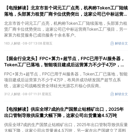
的合规资质，这家公司获净买入。
【电报解读】北京市首个词元工厂点亮，机构称Token工厂陆续
落地，头部算力租赁厂商卡位优势突出，这家公司已中标运营商
Token工厂项目
北京市首个词元工厂点亮，机构称Token工厂陆续落地，头部算力租
赁厂商卡位优势突出，这家公司已中标运营商Token工厂项目，另一
家算力租赁服务已成功服务十余名客户。
163 人解锁 ·
08-07 13:08 星期五
解锁全文
【掘金行业龙头】FPC+算力+超节点，FPC已用于AI服务器，
Token工厂已落地，智能项目建成后运营算力不少于4万P，这
家公司布局并成功研发国产超节点系统
FPC+算力+超节点，FPC已用于AI服务器，Token工厂已落地，智能
项目建成后运营算力不少于4万P，布局并成功研发国产超节点系
统，这家公司战略投资全球硅光光源芯片核心供应商。
312 人解锁 ·
08-07 11:31 星期五
解锁全文
【电报解读】供应全球7成的生产国禁止钴精矿出口，2025年
出口管制导致供应量大幅下降，这家公司出货量逾4.5万吨
供应全球7成的生产国禁止钴精矿出口，2025年出口管制导致供应量
大幅下降，这家公司出货量逾4.5万吨，另一家在出产国建立了原料