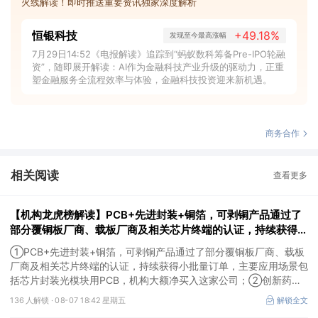
火线解读！即时推送重要资讯独家深度解析
恒银科技
+49.18%
发现至今最高涨幅
7月29日14:52《电报解读》追踪到“蚂蚁数科筹备Pre-IPO轮融
资”，随即展开解读：AI作为金融科技产业升级的驱动力，正重
塑金融服务全流程效率与体验，金融科技投资迎来新机遇。
商务合作
相关阅读
查看更多
【机构龙虎榜解读】PCB+先进封装+铜箔，可剥铜产品通过了
部分覆铜板厂商、载板厂商及相关芯片终端的认证，持续获得小
批量订单，主要应用场景包括芯片封装光模块用PCB，机构大
①PCB+先进封装+铜箔，可剥铜产品通过了部分覆铜板厂商、载板
额净买入这家公司
厂商及相关芯片终端的认证，持续获得小批量订单，主要应用场景包
括芯片封装光模块用PCB，机构大额净买入这家公司；②创新药
CDMO+减肥药，收购国外知名CRO企业，在创新药API的化学合成
136 人解锁 ·
08-07 18:42 星期五
解锁全文
等方面具有丰富经验，具备承接细胞与基因治疗产品商业化受托生产