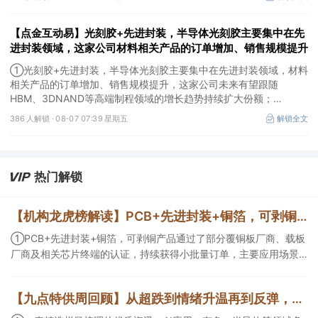
【点金互动易】光刻胶+先进封装，半导体光刻胶主要集中在先
进封装领域，这家公司材料相关产品的订单增加、销售规模提升
①光刻胶+先进封装，半导体光刻胶主要集中在先进封装领域，材料
相关产品的订单增加、销售规模提升，这家公司未来有望跟随
HBM、3DNAND等高端制程领域的增长趋势持续扩大份额；
②华为+高速连接器，这家公司是深耕连接器国产核心骨干，高速互
386 人解锁 ·
08-07 07:39 星期五
解锁全文
联产品已对接导入国内头部AI服务器厂商，深度绑定华为供应链。
热门解锁
【机构龙虎榜解读】PCB+先进封装+铜箔，可剥铜产品通过了部分覆铜板厂商、载板厂商及相关芯片终端的认证，持续获得小批量订单，主要应用场景包括芯片封装光模块用PCB，机构大额净买入这家公司
①PCB+先进封装+铜箔，可剥铜产品通过了部分覆铜板厂商、载板
厂商及相关芯片终端的认证，持续获得小批量订单，主要应用场景
包括芯片封装光模块用PCB，机构大额净买入这家公司；②创新药
CDMO+减肥药，收购国外知名CRO企业，在创新药API的化学合成
【九点特供周回顾】从超跌到情绪升温再到反弹，栏目梳理AI应用题材逻辑，AI教育人气公司解读后获4连板
等方面具有丰富经验，具备承接细胞与基因治疗产品商业化受托生
产的合规资质，这家公司获净买入。