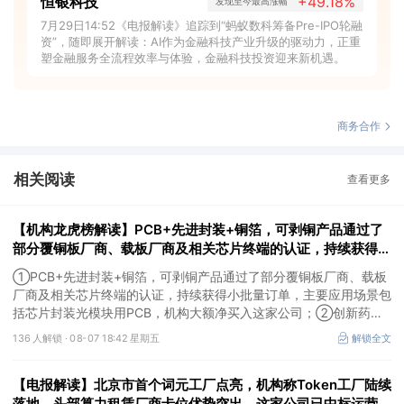
恒银科技
+49.18%
发现至今最高涨幅
7月29日14:52《电报解读》追踪到“蚂蚁数科筹备Pre-IPO轮融
资”，随即展开解读：AI作为金融科技产业升级的驱动力，正重
塑金融服务全流程效率与体验，金融科技投资迎来新机遇。
商务合作
相关阅读
查看更多
【机构龙虎榜解读】PCB+先进封装+铜箔，可剥铜产品通过了
部分覆铜板厂商、载板厂商及相关芯片终端的认证，持续获得小
批量订单，主要应用场景包括芯片封装光模块用PCB，机构大
①PCB+先进封装+铜箔，可剥铜产品通过了部分覆铜板厂商、载板
额净买入这家公司
厂商及相关芯片终端的认证，持续获得小批量订单，主要应用场景包
括芯片封装光模块用PCB，机构大额净买入这家公司；②创新药
CDMO+减肥药，收购国外知名CRO企业，在创新药API的化学合成
136 人解锁 ·
08-07 18:42 星期五
解锁全文
等方面具有丰富经验，具备承接细胞与基因治疗产品商业化受托生产
的合规资质，这家公司获净买入。
【电报解读】北京市首个词元工厂点亮，机构称Token工厂陆续
落地，头部算力租赁厂商卡位优势突出，这家公司已中标运营商