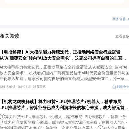
商务合作
相关阅读
查看更
【电报解读】AI大模型能力持续迭代，正推动网络安全行业逻辑
从“AI颠覆安全”转向“AI放大安全需求”，这家公司拥有自研的垂直领
域大模型安全GPT
AI大模型能力持续迭代，正推动网络安全行业逻辑从“AI颠覆安全”转向“AI
放大安全需求”，机构看好国内厂商有望受益于AI时代安全价值量提升与
产化导入加速，这家公司拥有自研的垂直领域大模型安全GPT，另一家在
数据安全及网络安全上有完整的软硬件解决方案。
134 人解锁 ·
08-06 21:26 星期四
解锁全
【机构龙虎榜解读】算力租赁+LPU推理芯片+机器人，精准布局
LPU推理芯片，智算业务已成为利润增长的核心来源，成为智元首
批“A链”供应商，在机器人“大小脑”控制器领域已有客户订单落地，
①算力租赁+LPU推理芯片+机器人，精准布局LPU推理芯片，智算业务
这家公司获净买入
已成为利润增长的核心来源，成为智元首批“A链”供应商，在机器人“大小
脑”控制器领域已有客户订单落地，这家公司获净买入；②AI安全+网络