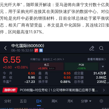
元光纤大单”，随即展开解读：亚马逊将向康宁支付数十亿
元，用于采购光纤连接其在美国快速扩张的数据中心。对
芳纶是光纤中必要的增强材料，目前全球总体处于紧平衡
态，相关厂商有望受益，本文提及中化国际，其连续2日
停，区间最高涨11.97%。