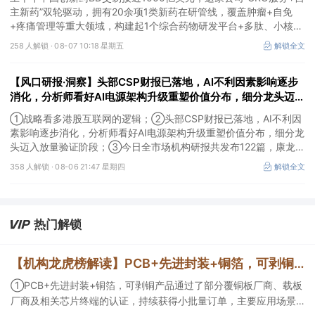
主新药”双轮驱动，拥有20余项1类新药在研管线，覆盖肿瘤+自免
+疼痛管理等重大领域，构建起1个综合药物研发平台+多肽、小核
酸、CGT、小分子4个创新技术平台，创新转型成果正逐步兑现。
258 人解锁 ·
08-07 10:18 星期五
解锁全文
【风口研报·洞察】头部CSP财报已落地，AI不利因素影响逐步
消化，分析师看好AI电源架构升级重塑价值分布，细分龙头迈入
放量验证阶段；战略看多港股互联网的逻辑
①战略看多港股互联网的逻辑；②头部CSP财报已落地，AI不利因
素影响逐步消化，分析师看好AI电源架构升级重塑价值分布，细分龙
头迈入放量验证阶段；③今日全市场机构研报共发布122篇，康龙化
成、江淮汽车评级得到上调，9家公司获得首度覆盖，其中乔锋智能
358 人解锁 ·
08-06 21:47 星期四
解锁全文
获新财富分析师深度覆盖；④在个股机构关注度排行中，华峰化学
首次上榜，前五名依次为东鹏饮料>药明康德>百润股份>华峰化学>
健盛集团。
热门解锁
【机构龙虎榜解读】PCB+先进封装+铜箔，可剥铜产品通过了部分覆铜板厂商、载板厂商及相关芯片终端的认证，持续获得小批量订单，主要应用场景包括芯片封装光模块用PCB，机构大额净买入这家公司
①PCB+先进封装+铜箔，可剥铜产品通过了部分覆铜板厂商、载板
厂商及相关芯片终端的认证，持续获得小批量订单，主要应用场景