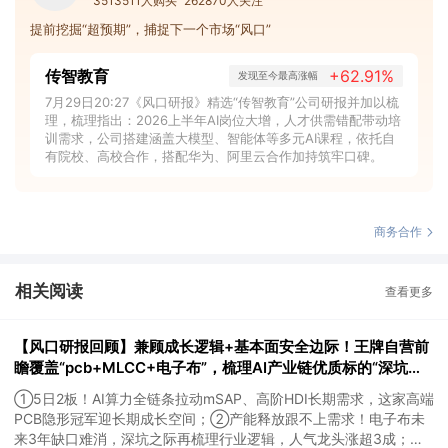
3513511人购买
262870人关注
提前挖掘“超预期”，捕捉下一个市场“风口”
传智教育
+62.91%
发现至今最高涨幅
7月29日20:27《风口研报》精选“传智教育”公司研报并加以梳
理，梳理指出：2026上半年AI岗位大增，人才供需错配带动培
训需求，公司搭建涵盖大模型、智能体等多元AI课程，依托自
有院校、高校合作，搭配华为、阿里云合作加持筑牢口碑。
商务合作
相关阅读
查看更多
【风口研报回顾】兼顾成长逻辑+基本面安全边际！王牌自营前
瞻覆盖“pcb+MLCC+电子布”，梳理AI产业链优质标的“深坑起
跳”
①5日2板！AI算力全链条拉动mSAP、高阶HDI长期需求，这家高端
PCB隐形冠军迎长期成长空间；②产能释放跟不上需求！电子布未
来3年缺口难消，深坑之际再梳理行业逻辑，人气龙头涨超3成；