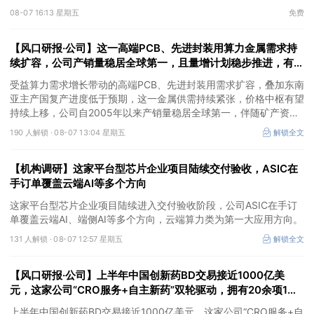
③AI服务器、机器人带动MLCC景气周期持续！这家公司扩产、涨
08-07 16:13 星期五
免费
价预期暂未被市场定价，王牌自营前瞻捕捉“预期差”，3日大涨
26%。
【风口研报·公司】这一高端PCB、先进封装用算力金属需求持
续扩容，公司产销量稳居全球第一，且量增计划稳步推进，有望
充分受益价格上行
受益算力需求增长带动的高端PCB、先进封装用需求扩容，叠加东南
亚主产国复产进度低于预期，这一金属供需持续紧张，价格中枢有望
持续上移，公司自2005年以来产销量稳居全球第一，伴随矿产资源
产量增长与冶炼产能整合并举，公司市占率有望进一步提升，同时有
190 人解锁 ·
08-07 13:04 星期五
解锁全文
望充分受益金属价格上行。
【机构调研】这家平台型芯片企业项目陆续交付验收，ASIC在
手订单覆盖云端AI等多个方向
这家平台型芯片企业项目陆续进入交付验收阶段，公司ASIC在手订
单覆盖云端AI、端侧AI等多个方向，云端算力类为第一大应用方向。
131 人解锁 ·
08-07 12:57 星期五
解锁全文
【风口研报·公司】上半年中国创新药BD交易接近1000亿美
元，这家公司“CRO服务+自主新药”双轮驱动，拥有20余项1类
新药在研管线，覆盖肿瘤+自免+疼痛管理等重大领域
上半年中国创新药BD交易接近1000亿美元，这家公司“CRO服务+自