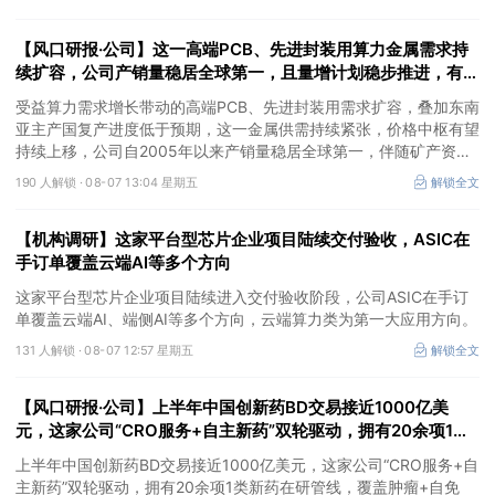
价预期暂未被市场定价，王牌自营前瞻捕捉“预期差”，3日大涨
26%。
【风口研报·公司】这一高端PCB、先进封装用算力金属需求持
续扩容，公司产销量稳居全球第一，且量增计划稳步推进，有望
充分受益价格上行
受益算力需求增长带动的高端PCB、先进封装用需求扩容，叠加东南
亚主产国复产进度低于预期，这一金属供需持续紧张，价格中枢有望
持续上移，公司自2005年以来产销量稳居全球第一，伴随矿产资源
产量增长与冶炼产能整合并举，公司市占率有望进一步提升，同时有
190 人解锁 ·
08-07 13:04 星期五
解锁全文
望充分受益金属价格上行。
【机构调研】这家平台型芯片企业项目陆续交付验收，ASIC在
手订单覆盖云端AI等多个方向
这家平台型芯片企业项目陆续进入交付验收阶段，公司ASIC在手订
单覆盖云端AI、端侧AI等多个方向，云端算力类为第一大应用方向。
131 人解锁 ·
08-07 12:57 星期五
解锁全文
【风口研报·公司】上半年中国创新药BD交易接近1000亿美
元，这家公司“CRO服务+自主新药”双轮驱动，拥有20余项1类
新药在研管线，覆盖肿瘤+自免+疼痛管理等重大领域
上半年中国创新药BD交易接近1000亿美元，这家公司“CRO服务+自
主新药”双轮驱动，拥有20余项1类新药在研管线，覆盖肿瘤+自免