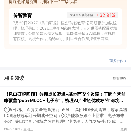
提前挖掘“超预期”，捕捉下一个市场“风口”
传智教育
+62.91%
发现至今最高涨幅
7月29日20:27《风口研报》精选“传智教育”公司研报并加以梳
理，梳理指出：2026上半年AI岗位大增，人才供需错配带动培
训需求，公司搭建涵盖大模型、智能体等多元AI课程，依托自
有院校、高校合作，搭配华为、阿里云合作加持筑牢口碑。
商务合作
相关阅读
查看更多
【风口研报回顾】兼顾成长逻辑+基本面安全边际！王牌自营前
瞻覆盖“pcb+MLCC+电子布”，梳理AI产业链优质标的“深坑起
跳”
①5日2板！AI算力全链条拉动mSAP、高阶HDI长期需求，这家高端
PCB隐形冠军迎长期成长空间；②产能释放跟不上需求！电子布未
来3年缺口难消，深坑之际再梳理行业逻辑，人气龙头涨超3成；
③AI服务器、机器人带动MLCC景气周期持续！这家公司扩产、涨
08-07 16:13 星期五
免费