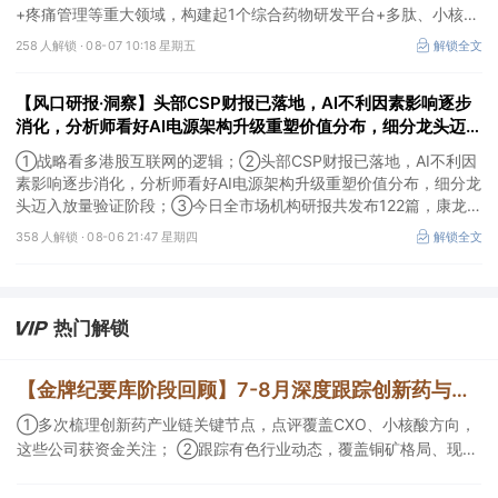
+疼痛管理等重大领域，构建起1个综合药物研发平台+多肽、小核
酸、CGT、小分子4个创新技术平台，创新转型成果正逐步兑现。
258 人解锁 ·
08-07 10:18 星期五
解锁全文
【风口研报·洞察】头部CSP财报已落地，AI不利因素影响逐步
消化，分析师看好AI电源架构升级重塑价值分布，细分龙头迈入
放量验证阶段；战略看多港股互联网的逻辑
①战略看多港股互联网的逻辑；②头部CSP财报已落地，AI不利因
素影响逐步消化，分析师看好AI电源架构升级重塑价值分布，细分龙
头迈入放量验证阶段；③今日全市场机构研报共发布122篇，康龙化
成、江淮汽车评级得到上调，9家公司获得首度覆盖，其中乔锋智能
358 人解锁 ·
08-06 21:47 星期四
解锁全文
获新财富分析师深度覆盖；④在个股机构关注度排行中，华峰化学
首次上榜，前五名依次为东鹏饮料>药明康德>百润股份>华峰化学>
健盛集团。
热门解锁
【金牌纪要库阶段回顾】7-8月深度跟踪创新药与有色/铜方向，持续把握产业变化脉络+前瞻价值
①多次梳理创新药产业链关键节点，点评覆盖CXO、小核酸方向，
这些公司获资金关注； ②跟踪有色行业动态，覆盖铜矿格局、现货
紧平衡、锂电涨价传导等线索，Ta们股价持续走高。