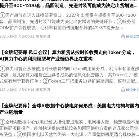
提升至600-1200套，晶圆制造、先进封装可能成为决定出货增速的
关键环节
①国产超节点进入规模部署窗口，2027年出货量有望提升至600-1200
套，晶圆制造、先进封装可能成为决定出货增速的关键环节；②服务器
ODM扩产弹性较强，毛利率有望由传统服务器的4%-8%提升至
10%-15%，这两家公司占据整机市场的核心份额；③国产交换芯片已经
362 人解锁 ·
08-06 22:16 星期四
解锁全
由送样验证逐步进入小批量应用，中低速率产品替代有望加快，400G、
800G产品正进入认证和导入阶段。
【金牌纪要库·风口会议】算力租赁从按时长收费走向Token分成，
AI算力中心的利润模型与产业链边界正在重构
①算力租赁正从按使用时长收费转向Token调用量分成，利润率有望逐
增加，这几家算力租赁企业具备成熟的信息化配套能力，其Token工厂模
式更有利于获得订单；②Token工厂把服务边界扩展至调度、模型适配
计费和安全，这类具备网络安全配套和底层模型适配业务的企业也会受益
143 人解锁 ·
08-06 14:15 星期四
解锁全
Token工厂建设；③高端训练卡仍受供给约束，AI应用持续推高推理需求
后，国产算力卡有望持续放量。
【金牌纪要库】全球AI数据中心缺电如何形成：美国电力结构与国内
产业链增量
①全球AI数据中心缺电已经从担忧变成现实，电网接入慢、稳定电源不
正拖延项目投产，能够快速提供燃机设备和园区供电方案的这几家公司业
务受益；②美国发电以天然气为第一大电源，且重型燃机更适合规模较