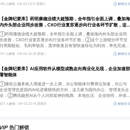
大、持续运行的数据中心园区，透平叶片为上游主要卡产能环节，这家国
195 人解锁 ·
08-05 22:21 星期三
解锁全
内公司已与国外燃机巨头签署多年供货协议；③国家电网“十五五”投资规
划较上一周期明显提高，上半年特高压采购规模已经超过上一年全年，这
【金牌纪要库】药明康德业绩大超预期，全年指引全面上调，叠加海
几家企业为国内特高压设备头部企业。
内外头部企业同步改善，CXO行业复苏逐步向行业各环节扩散，这
个上游细分环节交付周期较短、毛利率较高，需求恢复后有望快速转
①药明康德业绩大超预期，全年指引全面上调，叠加海内外头部企业同
化为利润
步改善，CXO行业复苏逐步向行业各环节扩散；②这个上游细分环节交
付周期较短、毛利率较高，需求恢复后有望快速转化为利润，率先完成客
户认证并具备规模化生产能力的企业竞争优势更明显；③相较2019—
127 人解锁 ·
08-04 22:25 星期二
解锁全
2021年周期，本轮更多来自存量管线向中后期推进、境外BD交易活跃、
新技术平台进入商业化阶段以及产能利用率修复，该环节业绩兑现属性更
【金牌纪要库】AI应用软件从模型成熟走向商业化兑现，企业加速部
强。
署智能体
①微软云服务收入增速进一步上调，办公智能体付费席位加速，办公与
企业管理也是国内AI化进展较快的方向，这几家为国内办公、管理龙头企
业；②腾讯能把AI从个人问答延伸到电商、本地生活、企业协同，并保
较强的开放生态特征，在AI智能体时代具有强竞争力，这几家企业与腾讯
321 人解锁 ·
08-02 22:14 星期日
解锁全
业务联系紧密；③AI应用扩张会显著增加推理算力需求，第三方算力的
单量与利用率具备上升基础，这类同时具备可交付GPU、低成本电力、集
群调度、模型适配和运维能力的第三方算力租赁企业更加受益。
热门解锁