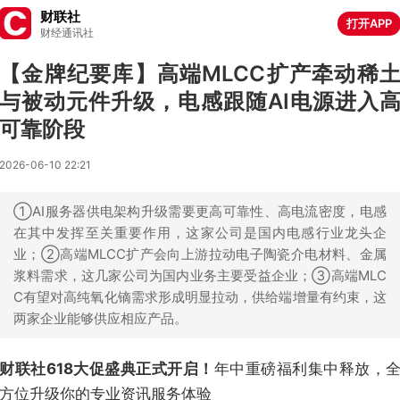
财联社
打开APP
财经通讯社
【金牌纪要库】高端MLCC扩产牵动稀
与被动元件升级，电感跟随AI电源进入
可靠阶段
2026-06-10 22:21
①AI服务器供电架构升级需要更高可靠性、高电流密度，电感
在其中发挥至关重要作用，这家公司是国内电感行业龙头企
业；②高端MLCC扩产会向上游拉动电子陶瓷介电材料、金属
浆料需求，这几家公司为国内业务主要受益企业；③高端MLC
C有望对高纯氧化镝需求形成明显拉动，供给端增量有约束，这
两家企业能够供应相应产品。
财联社618大促盛典正式开启！
年中重磅福利集中释放，
方位升级你的专业资讯服务体验