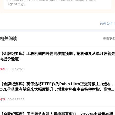
Agent生态。
商务合作
相关阅读
查看更
【金牌纪要库】工程机械内外需同步超预期，挖机修复从单月改善走
向提价验证
推荐
06-07 22:21
【金牌纪要库】英伟达将PTFE作为Rubin Ultra正交背板主力选材，
CCL价值量有望迎来大幅度提升，增量材料集中在特种树脂、高性能
硅微粉核心填料、碳氢涂覆树脂三大领域
推荐
06-09 22:33
【金牌纪要库】国产超节点进入规模部署窗口，2027年出货量有望