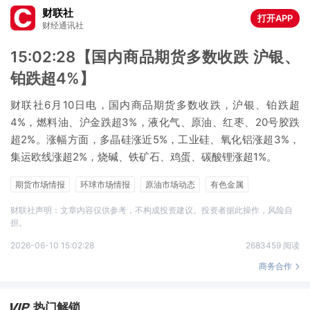
财联社
打开APP
财经通讯社
15:02:28【国内商品期货多数收跌 沪银、
铂跌超4%】
财联社6月10日电，国内商品期货多数收跌，沪银、铂跌超
4%，燃料油、沪金跌超3%，液化气、原油、红枣、20号胶跌
超2%。涨幅方面，多晶硅涨近5%，工业硅、氧化铝涨超3%，
集运欧线涨超2%，烧碱、铁矿石、鸡蛋、碳酸锂涨超1%。
期货市场情报
环球市场情报
原油市场动态
有色金属
海外大宗商品
盐湖提锂
锂电池
铁矿石
财联社声明：文章内容仅供参考，不构成投资建议。投资者据此操作，风险自
担。
2026-06-10 15:02:28
2683459 阅读
商务合作
热门解锁