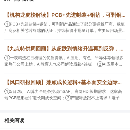
【机构龙虎榜解读】PCB+先进封装+铜箔，可剥铜产品通过了部分覆铜板厂商、载板厂商及相关芯片终端的认证，持续获得小批量订单，主要应用场景包括芯片封装光模块用PCB，机构大额净买入这家公司
①PCB+先进封装+铜箔，可剥铜产品通过了部分覆铜板厂商、载板
厂商及相关芯片终端的认证，持续获得小批量订单，主要应用场景
包括芯片封装光模块用PCB，机构大额净买入这家公司；②创新药
CDMO+减肥药，收购国外知名CRO企业，在创新药API的化学合成
【九点特供周回顾】从超跌到情绪升温再到反弹，栏目梳理AI应用题材逻辑，AI教育人气公司解读后获4连板
等方面具有丰富经验，具备承接细胞与基因治疗产品商业化受托生
产的合规资质，这家公司获净买入。
①一表精选栏目梳理的优质资讯，AI应用、有色、半导体等领域多
家热门公司上榜，AI教育人气公司解读后获4连板； ②AI应用本周
活跃，栏目解读海外映射，梳理教育、传媒、游戏等景气方向，焦
点公司3日最高涨超20%； ③磷化铟概念异军突起，栏目以机构视
【风口研报回顾】兼顾成长逻辑+基本面安全边际！王牌自营前瞻覆盖“pcb+MLCC+电子布”，梳理AI产业链优质标的“深坑起跳”
角前瞻产业供需情况，提及2家核心公司双双涨停。
①5日2板！AI算力全链条拉动mSAP、高阶HDI长期需求，这家高
端PCB隐形冠军迎长期成长空间；②产能释放跟不上需求！电子布
未来3年缺口难消，深坑之际再梳理行业逻辑，人气龙头涨超3成；
③AI服务器、机器人带动MLCC景气周期持续！这家公司扩产、涨
价预期暂未被市场定价，王牌自营前瞻捕捉“预期差”，3日大涨
相关阅读
26%。