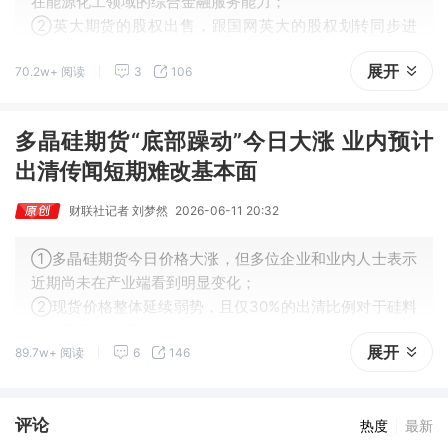
在能源化工领域的综合金融服务能力；
②英大期货的股权出售，跟国网英大的股权划转同步进
行；
展开
70.2w+ 阅读
3
106
③随着新一轮股权变更落地，英大期货或迎来发展新机
遇。
多晶硅期货“底部躁动”今日大涨 业内预计
出清传闻短期难改基本面
财联社记者 刘梦然
2026-06-11 20:32
①多晶硅期货今日价格大涨，但多位企业和业内人士表示
近期尚未在产业端看到明显变化；
②现货价格整体延续弱势，且仅30%的出清比例对于硅料
环节而言仍然不够。
展开
89.7w+ 阅读
6
146
评论
热度
最新