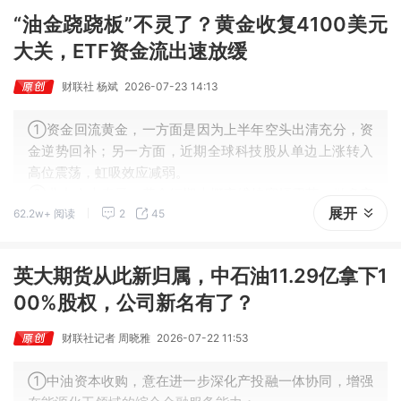
“油金跷跷板”不灵了？黄金收复4100美元
大关，ETF资金流出速放缓
财联社 杨斌
2026-07-23 14:13
①资金回流黄金，一方面是因为上半年空头出清充分，资
金逆势回补；另一方面，近期全球科技股从单边上涨转入
高位震荡，虹吸效应减弱。
②业内人士表示，黄金短期大概率维持宽幅震荡，做多窗
展开
62.2w+ 阅读
2
45
口尚未开启，趋势性上涨或需等到9月之后，核心变量在于
美联储能否释放鸽派信号。
英大期货从此新归属，中石油11.29亿拿下1
00%股权，公司新名有了？
财联社记者 周晓雅
2026-07-22 11:53
①中油资本收购，意在进一步深化产投融一体协同，增强