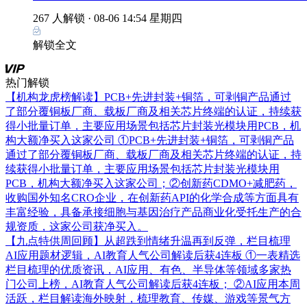
267 人解锁 ·
08-06 14:54 星期四
解锁全文
热门解锁
【机构龙虎榜解读】PCB+先进封装+铜箔，可剥铜产品通过
了部分覆铜板厂商、载板厂商及相关芯片终端的认证，持续获
得小批量订单，主要应用场景包括芯片封装光模块用PCB，机
构大额净买入这家公司
①PCB+先进封装+铜箔，可剥铜产品
通过了部分覆铜板厂商、载板厂商及相关芯片终端的认证，持
续获得小批量订单，主要应用场景包括芯片封装光模块用
PCB，机构大额净买入这家公司；②创新药CDMO+减肥药，
收购国外知名CRO企业，在创新药API的化学合成等方面具有
丰富经验，具备承接细胞与基因治疗产品商业化受托生产的合
规资质，这家公司获净买入。
【九点特供周回顾】从超跌到情绪升温再到反弹，栏目梳理
AI应用题材逻辑，AI教育人气公司解读后获4连板
①一表精选
栏目梳理的优质资讯，AI应用、有色、半导体等领域多家热
门公司上榜，AI教育人气公司解读后获4连板； ②AI应用本周
活跃，栏目解读海外映射，梳理教育、传媒、游戏等景气方