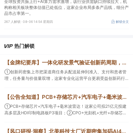
全球投资共振上行+AI算力需求激增，该行业供需缺口持续拉大，机
构称相关板块整体估值已处低位，这家企业布局多条产品线，细分产
品市占率第一。
267 人解锁 ·
08-06 14:54 星期四
解锁全文
热门解锁
【金牌纪要库】一体化研发景气验证创新药周期，商业渠道与AI科研设备同步扩容
①创新药密集上市把渠道商任务从配送延伸到准入、支付和患者管
理，任务量与价值量双增，这家专业化运营平台更易受益创新药行
业爆发；②AI正在优化创新药研发效率以及提供更多可能性，且已
有部分企业形成项目收益，这几家企业为其中的代表；③AI创新药
【公告全知道】PCB+存储芯片+汽车电子+毫米波雷达！公司拟21亿元投建高多层及HDI印制电路板P3项目
研发会带动数据生产与分析设备、生物工艺与制药装备等需求，管
线推进后这一类企业会随产业节奏随后受益。
①PCB+存储芯片+汽车电子+毫米波雷达！这家公司拟21亿元投建
高多层及HDI印制电路板P3项目；②CPO+光刻机+光纤+存储芯
片！这家公司拟定增募资不超10亿元用于高端光互联核心光学元器
件项目等；③存储芯片+光刻胶+先进封装！公司已实现5N5纯度高
【风口研报·洞察】北美科技大厂近期密集加码AI4S，分析师看好上游药物早研产业链成为“卖铲层”，或率先受益于模型训练带来的需求井喷；寻找AI错杀环节与筹码结构改善方向
纯六氟化钨量产。