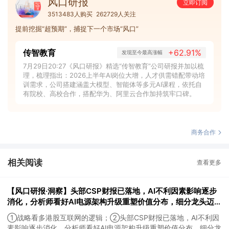
风口研报
立即订阅
3513483人购买
262729人关注
提前挖掘“超预期”，捕捉下一个市场“风口”
传智教育
+62.91%
发现至今最高涨幅
7月29日20:27《风口研报》精选“传智教育”公司研报并加以梳
理，梳理指出：2026上半年AI岗位大增，人才供需错配带动培
训需求，公司搭建涵盖大模型、智能体等多元AI课程，依托自
有院校、高校合作，搭配华为、阿里云合作加持筑牢口碑。
商务合作
相关阅读
查看更多
【风口研报·洞察】头部CSP财报已落地，AI不利因素影响逐步
消化，分析师看好AI电源架构升级重塑价值分布，细分龙头迈入
放量验证阶段；战略看多港股互联网的逻辑
①战略看多港股互联网的逻辑；②头部CSP财报已落地，AI不利因
素影响逐步消化，分析师看好AI电源架构升级重塑价值分布，细分龙