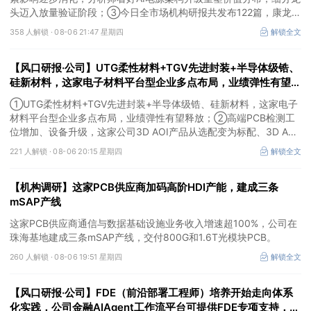
头迈入放量验证阶段；③今日全市场机构研报共发布122篇，康龙化
成、江淮汽车评级得到上调，9家公司获得首度覆盖，其中乔锋智能
358 人解锁 ·
08-06 21:47 星期四
解锁全文
获新财富分析师深度覆盖；④在个股机构关注度排行中，华峰化学
首次上榜，前五名依次为东鹏饮料>药明康德>百润股份>华峰化学>
【风口研报·公司】UTG柔性材料+TGV先进封装+半导体级锆、
健盛集团。
硅新材料，这家电子材料平台型企业多点布局，业绩弹性有望释
放；高端PCB检测工位增加、设备升级，这家公司3D AOI产品
①UTG柔性材料+TGV先进封装+半导体级锆、硅新材料，这家电子
从选配变为标配
材料平台型企业多点布局，业绩弹性有望释放；②高端PCB检测工
位增加、设备升级，这家公司3D AOI产品从选配变为标配、3D AXI
设备逐步成为刚需，现已进入头部客户供应体系。
221 人解锁 ·
08-06 20:15 星期四
解锁全文
【机构调研】这家PCB供应商加码高阶HDI产能，建成三条
mSAP产线
这家PCB供应商通信与数据基础设施业务收入增速超100%，公司在
珠海基地建成三条mSAP产线，交付800G和1.6T光模块PCB。
260 人解锁 ·
08-06 19:51 星期四
解锁全文
【风口研报·公司】FDE（前沿部署工程师）培养开始走向体系
化实践，公司金融AIAgent工作流平台可提供FDE专项支持，打