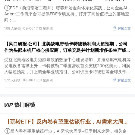
开了高价值行业的落地空间；另有公司兼具成长强确定性、低估
①FDE（前沿部署工程师）培养开始走向体系化实践，公司金融AI
值、高股息属性
Agent工作流平台可提供FDE专项支持，打开了高价值行业的落地空
间；
②这家公司兼具成长强确定性、低估值、高股息属性，受益于国内
108 人解锁 ·
08-06 17:12 星期四
解锁全文
外贸易额高速增长，且还有AI应用加速渗透+跨境支付等成长极。
【风口研报·公司】北美缺电带动卡特彼勒利润大超预期，公司
作为头部主机厂核心供应商，订单充足并计划新增多条生产线，
有望抢抓算力备电新机
受益北美地区电力短缺导致的数据中心建设增加，并推动燃气轮机等
发电设备需求上升，卡特彼勒二季度营收首次突破200亿美元，利润
大幅超预期，并上调全年业绩指引。公司供应卡特彼勒等全球头部发
动机主机厂，产品订单充足，并计划2026年新增多条生产线，同时
172 人解锁 ·
08-06 13:51 星期四
解锁全文
海外泰国工厂建设顺利推进，有望抢抓算力备电新机，打开成长空
间。
热门解锁
【玩转ETF】反内卷有望重估该行业，AI需求大周期+旺季到来之际，相关企业有望兼具高弹性和高股息优势；机构看多港股互联网的逻辑
①反内卷有望重估该行业，AI需求大周期+旺季到来之际，相关企