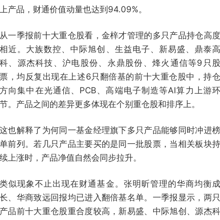
上产品，财通价值动量也达到94.09%。
从一季报前十大重仓股看，金梓才管理的多只产品持仓高
相近。大族数控、中际旭创、生益电子、新易盛、鼎泰
科、源杰科技、沪电股份、永鼎股份、烽火通信等9只
票，均反复出现在上述6只翻倍基的前十大重仓股中，持
方向集中在光通信、PCB、高端电子制造等AI算力上游
节。产品之间的差异更多体现在个别重仓股和排序上。
这也解释了为何同一基金经理旗下多只产品能够同时冲进
单前列。若几只产品主要买的是同一批股票，当相关板块
续上涨时，产品净值自然会同步拉升。
类似现象不止出现在财通基金。张明昕管理的华商均衡
长、华商致远回报均已进入翻倍基名单。一季报显示，两
产品前十大重仓股重合度较高，新易盛、中际旭创、源杰