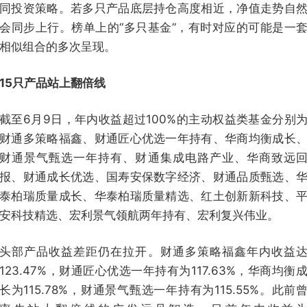
同投资策略。若多只产品底层持仓高度相近，净值走势自
会同步上行。榜单上的“多只基金”，有时对应的可能是一
相似组合的多次呈现。
15只产品站上翻倍线
截至6月9日，年内收益超过100%的主动权益类基金分别
财通多策略福鑫、财通匠心优选一年持有、华商均衡成长
财通景气甄选一年持有、财通集成电路产业、华商致远
报、财通成长优选、国寿安保数字经济、财通品质甄选、
泰柏瑞质量成长、华泰柏瑞质量精选、红土创新新科技、
安科技精选、宏利景气领航两年持有、宏利复兴伟业。
头部产品收益差距仍在拉开。财通多策略福鑫年内收益
123.47%，财通匠心优选一年持有为117.63%，华商均衡
长为115.78%，财通景气甄选一年持有为115.55%。此前