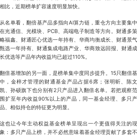
相比，近期榜单扩容速度明显加快。
从名单看，翻倍基产品多指向AI算力链，重仓方向主要集
在光通信、光模块、PCB、高端电子制造等方向。财通多
略福鑫、财通匠心优选一年持有、华商均衡成长、财通景
甄选一年持有、财通集成电路产业、华商致远回报、财通
长优选等产品年内收益均已超过110%。
翻倍基增加的另一面，是榜单集中度同步提升。15只翻倍
中，金梓才管理的财通基金产品占据6席；张明昕、陈
凯、孙硕旗下也分别有2只产品进入翻倍名单。若把观察
围扩至年内收益90%以上的产品，同一基金经理、多只
品、相似持仓的特征更为明显。
这也让今年主动权益基金榜单呈现出一个更值得关注的
象：多只产品上榜，并不必然意味着基金经理贡献了多套