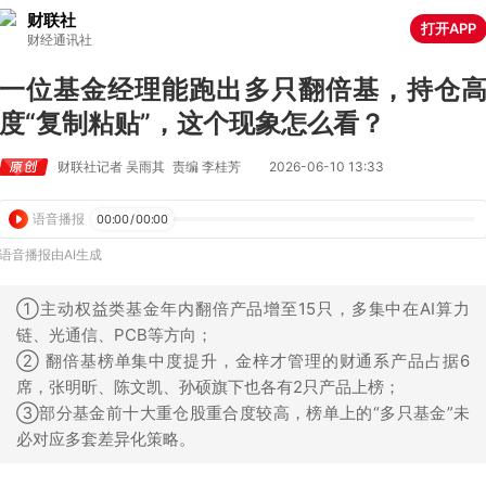
财联社
打开APP
财经通讯社
一位基金经理能跑出多只翻倍基，持仓
度“复制粘贴”，这个现象怎么看？
财联社记者 吴雨其
责编 李桂芳
2026-06-10 13:33
语音播报
00:00
/
00:00
语音播报由AI生成
①主动权益类基金年内翻倍产品增至15只，多集中在AI算力
链、光通信、PCB等方向；
② 翻倍基榜单集中度提升，金梓才管理的财通系产品占据6
席，张明昕、陈文凯、孙硕旗下也各有2只产品上榜；
③部分基金前十大重仓股重合度较高，榜单上的“多只基金”未
必对应多套差异化策略。