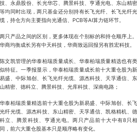
技、永鼎股份、长光华芯、腾景科技、亨通光电、东山精
等均同时出现，两只基金还分别持有长飞光纤、长飞光纤
缆，持仓方向主要指向光通信、PCB等AI算力链环节。
两只产品之间的区别，更多体现在个别标的和持仓顺序上
华商均衡成长另有中天科技，华商致远回报另有胜宏科技。
陈文凯管理的华泰柏瑞质量成长、华泰柏瑞质量精选也有
似特征。一季报显示，华泰柏瑞质量成长前十大重仓股为
易盛、中际旭创、长飞光纤光缆、源杰科技、天孚通信、
山精密、德科立、腾景科技、光库科技、深南电路；
华泰柏瑞质量精选前十大重仓股为新易盛、中际旭创、长
光纤光缆、源杰科技、东山精密、天孚通信、凯格精机、
科立、腾景科技、亨通光电。两只产品前十大中有8只
同，前六大重仓股基本只是顺序略有变化。