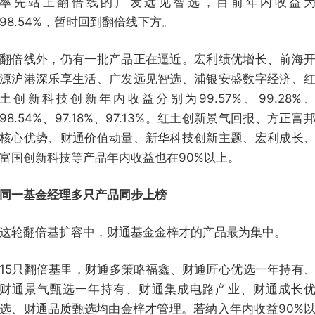
率先站上翻倍线的广发远见智选，目前年内收益
98.54%，暂时回到翻倍线下方。
翻倍线外，仍有一批产品正在逼近。宏利绩优增长、前海
源沪港深乐享生活、广发远见智选、浦银安盛数字经济、
土创新科技创新年内收益分别为99.57%、99.28%
98.54%、97.18%、97.13%。红土创新景气回报、方正富
核心优势、财通价值动量、新华科技创新主题、宏利成长
富国创新科技等产品年内收益也在90%以上。
同一基金经理多只产品同步上榜
这轮翻倍基扩容中，财通基金金梓才的产品最为集中。
15只翻倍基里，财通多策略福鑫、财通匠心优选一年持有
财通景气甄选一年持有、财通集成电路产业、财通成长
选、财通品质甄选均由金梓才管理。若纳入年内收益90%