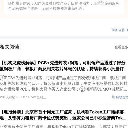
随即展开解读：AI作为金融科技产业升级的驱动力，正重塑金融服务
全流程效率与体验，金融科技投资迎来新机遇。
商务合作
相关阅读
查看更
【机构龙虎榜解读】PCB+先进封装+铜箔，可剥铜产品通过了部分
覆铜板厂商、载板厂商及相关芯片终端的认证，持续获得小批量订
单，主要应用场景包括芯片封装光模块用PCB，机构大额净买入这
①PCB+先进封装+铜箔，可剥铜产品通过了部分覆铜板厂商、载板厂商
公司
及相关芯片终端的认证，持续获得小批量订单，主要应用场景包括芯片封
装光模块用PCB，机构大额净买入这家公司；②创新药CDMO+减肥药，
收购国外知名CRO企业，在创新药API的化学合成等方面具有丰富经验，
136 人解锁 ·
08-07 18:42 星期五
解锁全
具备承接细胞与基因治疗产品商业化受托生产的合规资质，这家公司获净
买入。
【电报解读】北京市首个词元工厂点亮，机构称Token工厂陆续落
地，头部算力租赁厂商卡位优势突出，这家公司已中标运营商Token
工厂项目
北京市首个词元工厂点亮，机构称Token工厂陆续落地，头部算力租赁厂