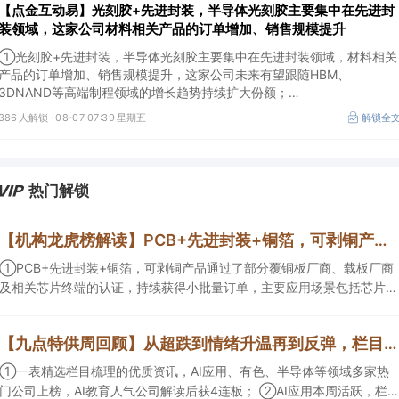
【点金互动易】光刻胶+先进封装，半导体光刻胶主要集中在先进封
装领域，这家公司材料相关产品的订单增加、销售规模提升
①光刻胶+先进封装，半导体光刻胶主要集中在先进封装领域，材料相关
产品的订单增加、销售规模提升，这家公司未来有望跟随HBM、
3DNAND等高端制程领域的增长趋势持续扩大份额；
②华为+高速连接器，这家公司是深耕连接器国产核心骨干，高速互联产
386 人解锁 ·
08-07 07:39 星期五
解锁全
品已对接导入国内头部AI服务器厂商，深度绑定华为供应链。
热门解锁
【机构龙虎榜解读】PCB+先进封装+铜箔，可剥铜产品通过了部分覆铜板厂商、载板厂商及相关芯片终端的认证，持续获得小批量订单，主要应用场景包括芯片封装光模块用PCB，机构大额净买入这家公司
①PCB+先进封装+铜箔，可剥铜产品通过了部分覆铜板厂商、载板厂商
及相关芯片终端的认证，持续获得小批量订单，主要应用场景包括芯片封
装光模块用PCB，机构大额净买入这家公司；②创新药CDMO+减肥药，
收购国外知名CRO企业，在创新药API的化学合成等方面具有丰富经验，
【九点特供周回顾】从超跌到情绪升温再到反弹，栏目梳理AI应用题材逻辑，AI教育人气公司解读后获4连板
具备承接细胞与基因治疗产品商业化受托生产的合规资质，这家公司获净
买入。
①一表精选栏目梳理的优质资讯，AI应用、有色、半导体等领域多家热
门公司上榜，AI教育人气公司解读后获4连板； ②AI应用本周活跃，栏目