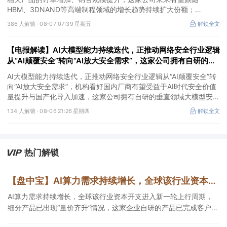
HBM、3DNAND等高端制程领域的增长趋势持续扩大份额；
②华为+高速连接器，这家公司是深耕连接器国产核心骨干，高速互
386 人解锁 ·
08-07 07:39 星期五
解锁全文
联产品已对接导入国内头部AI服务器厂商，深度绑定华为供应链。
【电报解读】AI大模型能力持续迭代，正推动网络安全行业逻辑
从“AI颠覆安全”转向“AI放大安全需求”，这家公司拥有自研的垂
直领域大模型安全GPT
AI大模型能力持续迭代，正推动网络安全行业逻辑从“AI颠覆安全”转
向“AI放大安全需求”，机构看好国内厂商有望受益于AI时代安全价值
量提升与国产化导入加速，这家公司拥有自研的垂直领域大模型安全
GPT，另一家在数据安全及网络安全上有完整的软硬件解决方案。
134 人解锁 ·
08-06 21:26 星期四
解锁全文
热门解锁
【盘中宝】AI算力需求持续增长，全球该行业资本开支进入新一轮上行周期，细分产品已出现“量价齐升”情况，这家企业在手订单超百亿元
AI算力需求持续增长，全球该行业资本开支进入新一轮上行周期，
细分产品已出现“量价齐升”情况，这家企业自研的产品已完成客户端
验证，另一企业在手订单超百亿元。