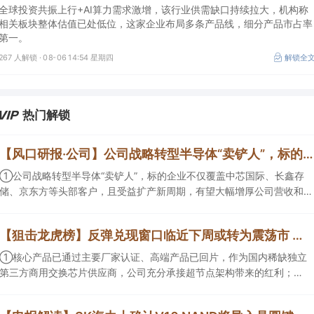
率第一
全球投资共振上行+AI算力需求激增，该行业供需缺口持续拉大，机构称
相关板块整体估值已处低位，这家企业布局多条产品线，细分产品市占率
第一。
267 人解锁 ·
08-06 14:54 星期四
解锁全
热门解锁
【风口研报·公司】公司战略转型半导体“卖铲人”，标的企业不仅覆盖中芯国际、长鑫存储、京东方等头部客户，且受益扩产新周期，有望大幅增厚公司营收和归母净利润；周策略：市场情绪有望逐渐回暖并重拾上行趋势
①公司战略转型半导体“卖铲人”，标的企业不仅覆盖中芯国际、长鑫存
储、京东方等头部客户，且受益扩产新周期，有望大幅增厚公司营收和归
母净利润； ②周策略：市场情绪有望逐渐回暖并重拾上行趋势。
【狙击龙虎榜】反弹兑现窗口临近下周或转为震荡市 新高因子凸显成为量化重要考量因素
①核心产品已通过主要厂家认证、高端产品已回片，作为国内稀缺独立
第三方商用交换芯片供应商，公司充分承接超节点架构带来的红利；②
黄金持续反弹，瑞银首席投资官及其团队称“本轮黄金上涨行情拥有基本
面支撑，预计2027年上半年金价将向每盎司5000美元迈进”。