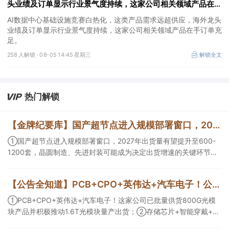
头业绩及订单显示行业景气度持续，这家公司相关领域产品在手
订单充足
AI数据中心基础设施竞赛白热化，这类产品需求远超供应，海外龙头
业绩及订单显示行业景气度持续，这家公司相关领域产品在手订单充
足。
258 人解锁 ·
08-05 14:45 星期三
解锁全文
热门解锁
【金牌纪要库】国产超节点进入规模部署窗口，2027年出货量有望提升至600-1200套，晶圆制造、先进封装可能成为决定出货增速的关键环节
①国产超节点进入规模部署窗口，2027年出货量有望提升至600-
1200套，晶圆制造、先进封装可能成为决定出货增速的关键环节；
②服务器ODM扩产弹性较强，毛利率有望由传统服务器的4%-8%
提升至10%-15%，这两家公司占据整机市场的核心份额；③国产交
【公告全知道】PCB+CPO+英伟达+汽车电子！公司已批量供货800G光模块
换芯片已经由送样验证逐步进入小批量应用，中低速率产品替代有
望加快，400G、800G产品正进入认证和导入阶段。
①PCB+CPO+英伟达+汽车电子！这家公司已批量供货800G光模
块产品并积极推动1.6T光模块量产出货；②存储芯片+智能穿戴+华
为！这家公司公司大容量NOR Flash已成功导入PC、服务器大客