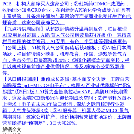
PCB，机构大额净买入这家公司；②创新药CDMO+减肥药，
收购国外知名CRO企业，在创新药API的化学合成等方面具有
丰富经验，具备承接细胞与基因治疗产品商业化受托生产的合
规资质，这家公司获净买入。
【九点特供周回顾】从超跌到情绪升温再到反弹，栏目梳理
AI应用题材逻辑，AI教育人气公司解读后获4连板
①一表精选
栏目梳理的优质资讯，AI应用、有色、半导体等领域多家热
门公司上榜，AI教育人气公司解读后获4连板； ②AI应用本周
活跃，栏目解读海外映射，梳理教育、传媒、游戏等景气方
向，焦点公司3日最高涨超20%； ③磷化铟概念异军突起，栏
目以机构视角前瞻产业供需情况，提及2家核心公司双双涨
停。
【风口研报回顾】兼顾成长逻辑+基本面安全边际！王牌自营
前瞻覆盖“pcb+MLCC+电子布”，梳理AI产业链优质标的“深坑
起跳”
①5日2板！AI算力全链条拉动mSAP、高阶HDI长期需
求，这家高端PCB隐形冠军迎长期成长空间；②产能释放跟不
上需求！电子布未来3年缺口难消，深坑之际再梳理行业逻
辑，人气龙头涨超3成；③AI服务器、机器人带动MLCC景气
周期持续！这家公司扩产、涨价预期暂未被市场定价，王牌自
营前瞻捕捉“预期差”，3日大涨26%。
解锁全文