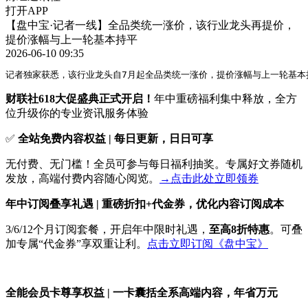
打开APP
【盘中宝·记者一线】全品类统一涨价，该行业龙头再提价，
提价涨幅与上一轮基本持平
2026-06-10 09:35
记者独家获悉，该行业龙头自7月起全品类统一涨价，提价涨幅与上一轮基本
财联社618大促盛典正式开启！
年中重磅福利集中释放，全方
位升级你的专业资讯服务体验
✅
全站免费内容权益 | 每日更新，日日可享
无付费、无门槛！全员可参与每日福利抽奖。专属好文券随机
发放，高端付费内容随心阅览。
→点击此处立即领券
年中订阅叠享礼遇 | 重磅折扣+代金券，优化内容订阅成本
3/6/12个月订阅套餐，开启年中限时礼遇，
至高8折特惠
。可叠
加专属“代金券”享双重让利。
点击立即订阅《盘中宝》
全能会员卡尊享权益 | 一卡囊括全系高端内容，年省万元