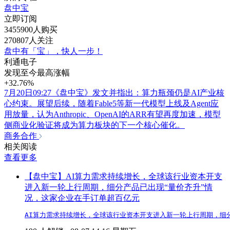
盘中宝
立即订阅
3455900人购买
270807人关注
盘中有「宝」，快人一步！
利通电子
发现至今最高涨幅
+32.76%
7月20日09:27《盘中宝》发文并指出：算力瓶颈仍是AI产业核
心约束。展望后续，随着Fable5等新一代模型上线及Agent应
用放量，认为Anthropic、OpenAI的ARR有望再度加速，模型
侧商业化验证将成为算力板块的下一个核心催化。
商务合作
相关阅读
查看更多
【盘中宝】AI算力需求持续增长，全球该行业资本开支
进入新一轮上行周期，细分产品已出现“量价齐升”情
况，这家企业在手订单超百亿元
AI算力需求持续增长，全球该行业资本开支进入新一轮上行周期，细