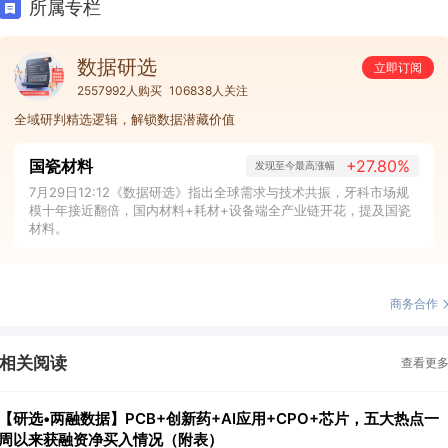
所属专栏
数据研选
立即订阅
2557992人购买
106838人关注
全域研判精选逻辑，解锁数据潜藏价值
国瓷材料
+27.80%
发现至今最高涨幅
7月29日12:12《数据研选》指出全球需求与技术共振，牙科市场规
模十年接近翻倍，国内材料+耗材+设备端全产业链开花，提及国瓷
材料。
商务合作
相关阅读
查看更
【研选•两融数据】PCB+创新药+AI应用+CPO+芯片，五大热点一
周以来获融资净买入情况（附表）