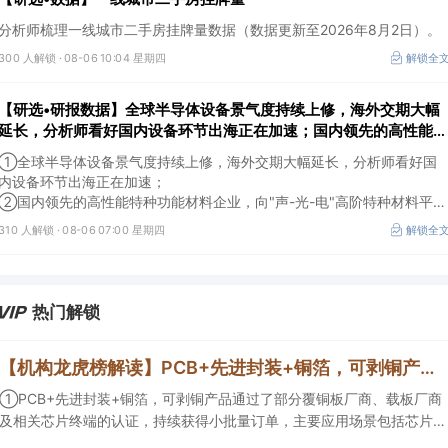
分析师梳理一线城市二手房挂牌量数据（数据更新至2026年8月2日）。
300 人解锁 ·
08-06 10:04 星期四
解锁全
【研选•研报数据】全球半导体设备景气度持续上修，海外交期大幅
延长，分析师看好国内设备环节出海正在加速；国内领先的高性能特
种功能材料企业，向"声-光-电"高阶特种材料平台跨越，打开成长空
①全球半导体设备景气度持续上修，海外交期大幅延长，分析师看好国
间
内设备环节出海正在加速；
②国内领先的高性能特种功能材料企业，向"声-光-电"高阶特种材料平台
跨越，打开成长空间。
310 人解锁 ·
08-06 07:00 星期四
解锁全
热门解锁
【机构龙虎榜解读】PCB+先进封装+铜箔，可剥铜产品通过了部分覆铜板厂商、载板厂商及相关芯片终端的认证，持续获得小批量订单，主要应用场景包括芯片封装光模块用PCB，机构大额净买入这家公司
①PCB+先进封装+铜箔，可剥铜产品通过了部分覆铜板厂商、载板厂商
及相关芯片终端的认证，持续获得小批量订单，主要应用场景包括芯片封
装光模块用PCB，机构大额净买入这家公司；②创新药CDMO+减肥药，