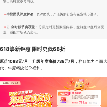
输出高纯度参考内容。
牛熊团队深度解读
：资深团队，严谨拆解行业与企业核心逻辑。
⏰
全时段节奏覆盖
：分层定时更新数据内容，盘前盘中盘后全覆
盖，适配市场动态变化。
618焕新钜惠 限时史低68折
原价1088元/月｜升级年度底价738元/月
，栏目能力全面
代，年度稀缺低价福利。