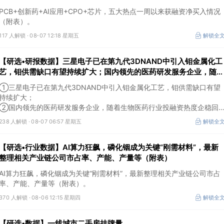
PCB+创新药+AI应用+CPO+芯片，五大热点一周以来获融资净买入情况
（附表）。
117 人解锁 ·
08-07 12:18 星期五
解锁全
【研选•研报数据】三星电子已在第九代3DNAND中引入钼金属化工
艺，钼供需缺口有望持续扩大；国内领先的医药研发服务企业，随着
生物医药行业投融资热度企稳回暖，后续实验室业务的毛利拐点值得
①三星电子已在第九代3DNAND中引入钼金属化工艺，钼供需缺口有望
期待
持续扩大；
②国内领先的医药研发服务企业，随着生物医药行业投融资热度企稳回
暖，后续实验室业务的毛利拐点值得期待。
238 人解锁 ·
08-07 06:57 星期五
解锁全
【研选•行业数据】AI算力狂飙，磷化铟成为关键“刚需材料”，最新
整理相关产业链公司市占率、产能、产量等（附表）
AI算力狂飙，磷化铟成为关键“刚需材料”，最新整理相关产业链公司市占
率、产能、产量等（附表）。
370 人解锁 ·
08-06 12:15 星期四
解锁全
【研选•数据】一线城市二手房挂牌量