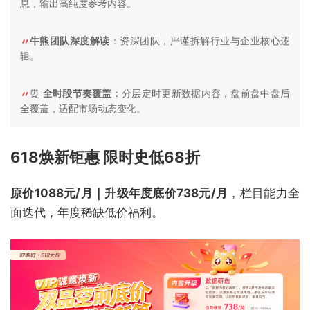
息，输出高纯度参考内容。
牛熊团队深度解读
：资深团队，严谨拆解行业与企业核心逻
辑。
⏰
全时段节奏覆盖
：分层定时更新数据内容，盘前盘中盘后
全覆盖，适配市场动态变化。
618焕新钜惠 限时史低68折
原价1088元/月｜升级年度底价738元/月
，栏目能力全
面迭代，年度稀缺低价福利。