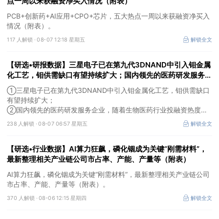
点一周以来获融资净买入情况（附表）
PCB+创新药+AI应用+CPO+芯片，五大热点一周以来获融资净买入
情况（附表）。
117 人解锁 ·
08-07 12:18 星期五
解锁全文
【研选•研报数据】三星电子已在第九代3DNAND中引入钼金属
化工艺，钼供需缺口有望持续扩大；国内领先的医药研发服务企
业，随着生物医药行业投融资热度企稳回暖，后续实验室业务的
①三星电子已在第九代3DNAND中引入钼金属化工艺，钼供需缺口
毛利拐点值得期待
有望持续扩大；
②国内领先的医药研发服务企业，随着生物医药行业投融资热度企
稳回暖，后续实验室业务的毛利拐点值得期待。
238 人解锁 ·
08-07 06:57 星期五
解锁全文
【研选•行业数据】AI算力狂飙，磷化铟成为关键“刚需材料”，
最新整理相关产业链公司市占率、产能、产量等（附表）
AI算力狂飙，磷化铟成为关键“刚需材料”，最新整理相关产业链公司
市占率、产能、产量等（附表）。
370 人解锁 ·
08-06 12:15 星期四
解锁全文