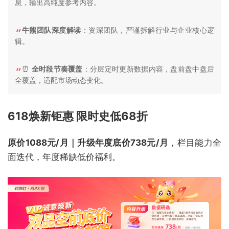
息，输出高纯度参考内容。
牛熊团队深度解读
：资深团队，严谨拆解行业与企业核心逻
辑。
⏰
全时段节奏覆盖
：分层定时更新数据内容，盘前盘中盘后
全覆盖，适配市场动态变化。
618焕新钜惠 限时史低68折
原价1088元/月｜升级年度底价738元/月
，栏目能力全
面迭代，年度稀缺低价福利。