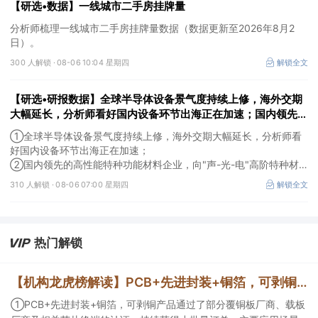
【研选•数据】一线城市二手房挂牌量
分析师梳理一线城市二手房挂牌量数据（数据更新至2026年8月2
日）。
300 人解锁 ·
08-06 10:04 星期四
解锁全文
【研选•研报数据】全球半导体设备景气度持续上修，海外交期
大幅延长，分析师看好国内设备环节出海正在加速；国内领先的
高性能特种功能材料企业，向"声-光-电"高阶特种材料平台跨
①全球半导体设备景气度持续上修，海外交期大幅延长，分析师看
越，打开成长空间
好国内设备环节出海正在加速；
②国内领先的高性能特种功能材料企业，向"声-光-电"高阶特种材
料平台跨越，打开成长空间。
310 人解锁 ·
08-06 07:00 星期四
解锁全文
热门解锁
【机构龙虎榜解读】PCB+先进封装+铜箔，可剥铜产品通过了部分覆铜板厂商、载板厂商及相关芯片终端的认证，持续获得小批量订单，主要应用场景包括芯片封装光模块用PCB，机构大额净买入这家公司
①PCB+先进封装+铜箔，可剥铜产品通过了部分覆铜板厂商、载板