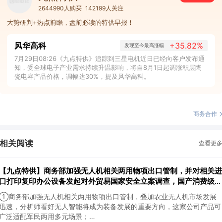
2644990人购买
142199人关注
大势研判+热点前瞻，盘前必读的特供早报！
风华高科
+35.82%
发现至今最高涨幅
7月29日08:26《九点特供》追踪到三星电机近日已经向客户发布通
知，受全球电子产业需求持续升温影响，将自8月1日起调涨积层陶
瓷电容产品价格，调幅达30%，提及风华高科。
商务合作
相关阅读
查看更
【九点特供】商务部加强无人机相关两用物项出口管制，并对相关进
口打印复印办公设备发起对外贸易国家安全立案调查，国产消费级
3D打印机已占全球九成市场份额
①商务部加强无人机相关两用物项出口管制，叠加农业无人机市场发展
迅速，分析师看好无人智能将成为装备发展的重要方向，这家公司产品可
广泛适配军民两用多元场景；