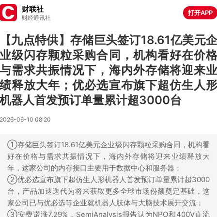
财联社
打开APP
财经通讯社
【九点特供】存储巨头签订18.61亿美元
业级闪存颗粒采购合同，机构看好在价
与需求共振情况下，海内外存储将迎来
绩释放大年；优必选宣布旗下超仿生人
机器人首发预订单量累计超3000台
2026-06-10 08:20
①存储巨头签订18.61亿美元企业级闪存颗粒采购合同，机构看
好在价格与需求共振情况下，海内外存储将迎来业绩释放大
年，这家公司的内存接口主要用于数据中心和服务器；
②优必选宣布旗下超仿生人形机器人首发预订单量累计超3000
台，产品加速迭代为将来获取更多全球市场份额奠定基础，这
家公司已与优必选等企业就机器人肢体与大脑技术展开交流；
③安费诺涨7.29%，SemiAnalysis报告认为NPO和400V直流